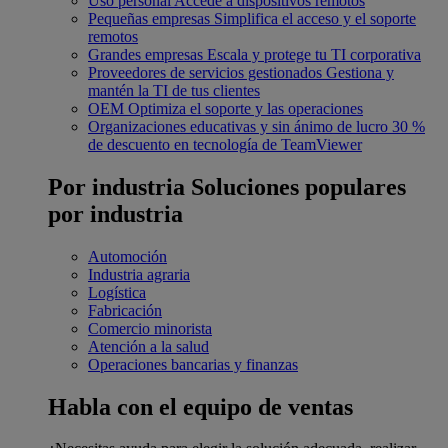
Uso personal
Accede a dispositivos remotos
Pequeñas empresas
Simplifica el acceso y el soporte
remotos
Grandes empresas
Escala y protege tu TI corporativa
Proveedores de servicios gestionados
Gestiona y
mantén la TI de tus clientes
OEM
Optimiza el soporte y las operaciones
Organizaciones educativas y sin ánimo de lucro
30 %
de descuento en tecnología de TeamViewer
Por industria
Soluciones populares
por industria
Automoción
Industria agraria
Logística
Fabricación
Comercio minorista
Atención a la salud
Operaciones bancarias y finanzas
Habla con el equipo de ventas