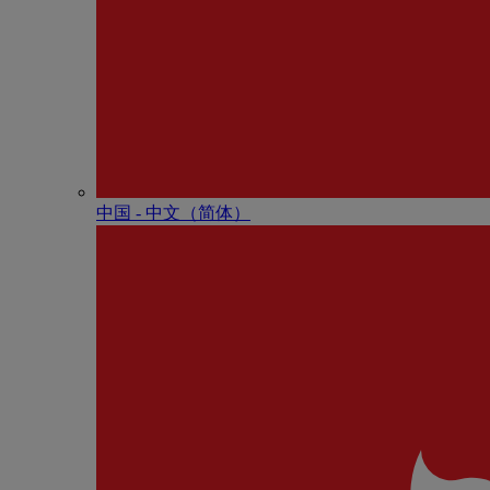
中国 - 中⽂（简体）