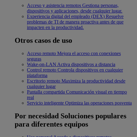
Acceso y asistencia remotos
Gestiona personas,
dispositivos y aplicaciones, desde cualquier lugar.
Experiencia digital del empleado (DEX)
Resuelve
problemas de TI de manera proactiva antes de que
impacten en la productividad.
Otros casos de uso
Acceso remoto
Mejora el acceso con conexiones
seguras
Wake-on-LAN
Activa dispositivos a distancia
Control remoto
Controla dispositivos en cualquier
plataforma
Escritorio remoto
Maximiza la productividad desde
cualquier lugar
Pantalla compartida
Comunicación visual en tiempo
real
Servicio inteligente
Optimiza las operaciones posventa
Por necesidad
Soluciones populares
para diferentes equipos