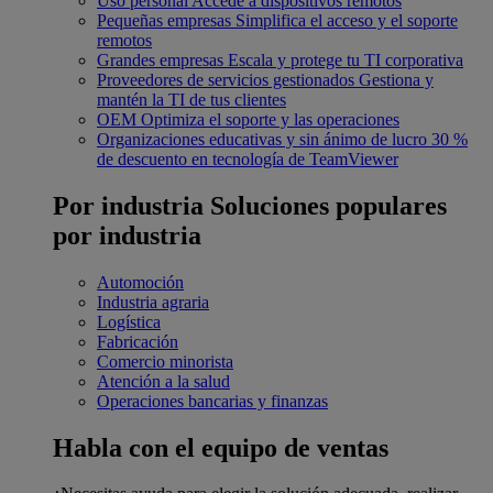
Uso personal
Accede a dispositivos remotos
Pequeñas empresas
Simplifica el acceso y el soporte
remotos
Grandes empresas
Escala y protege tu TI corporativa
Proveedores de servicios gestionados
Gestiona y
mantén la TI de tus clientes
OEM
Optimiza el soporte y las operaciones
Organizaciones educativas y sin ánimo de lucro
30 %
de descuento en tecnología de TeamViewer
Por industria
Soluciones populares
por industria
Automoción
Industria agraria
Logística
Fabricación
Comercio minorista
Atención a la salud
Operaciones bancarias y finanzas
Habla con el equipo de ventas