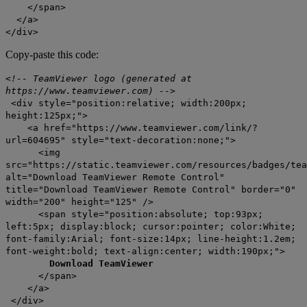
</span>
</a>
</div>
Copy-paste this code:
<!-- TeamViewer logo (generated at
https://www.teamviewer.com) -->
<div style="position:relative; width:200px;
height:125px;">
<a href="https://www.teamviewer.com/link/?
url=604695" style="text-decoration:none;">
<img
src="https://static.teamviewer.com/resources/badges/tea
alt="Download TeamViewer Remote Control"
title="Download TeamViewer Remote Control" border="0"
width="200" height="125" />
<span style="position:absolute; top:93px;
left:5px; display:block; cursor:pointer; color:White;
font-family:Arial; font-size:14px; line-height:1.2em;
font-weight:bold; text-align:center; width:190px;">
Download TeamViewer
</span>
</a>
</div>