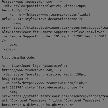
https://www.teamviewer.com) -->
<div style="position:relative; width:120px;
height:60px;">
<a href="https://www.teamviewer.com/link/?
url=505374" style="text-decoration:none;">
<img
src="https://static.teamviewer.com/resources/badges/tea
alt="TeamViewer for Remote Support" title="TeamViewer
for Remote Support" border="0" width="120" height="60"
/>
</a>
</div>
Copy-paste this code:
<!-- TeamViewer logo (generated at
https://www.teamviewer.com) -->
<div style="position:relative; width:120px;
height:60px;">
<a href="https://www.teamviewer.com/link/?
url=505374" style="text-decoration:none;">
<img
src="https://static.teamviewer.com/resources/badges/tea
alt="Download TeamViewer" title="Download TeamViewer"
border="0" width="120" height="60" />