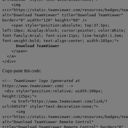
<img
src="https://static.teamviewer.com/resources/badges/tea
alt="Download TeamViewer" title="Download TeamViewer"
border="0" width="120" height="60" />
<span style="position:absolute; top:37.5px;
left:10px; display:block; cursor:pointer; color:White;
font-family:Arial; font-size:11px; line-height:1.2em;
font-weight:bold; text-align:center; width:105px;">
Download TeamViewer
</span>
</a>
</div>
Copy-paste this code:
<!-- TeamViewer logo (generated at
https://www.teamviewer.com) -->
<div style="position:relative; width:200px;
height:125px;">
<a href="https://www.teamviewer.com/link/?
url=505374" style="text-decoration:none;">
<img
src="https://static.teamviewer.com/resources/badges/tea
alt="Download TeamViewer Remote Control"
title="Download TeamViewer Remote Control" border="0"