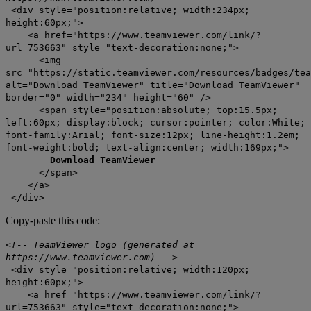
<div style="position:relative; width:234px;
height:60px;">
<a href="https://www.teamviewer.com/link/?
url=753663" style="text-decoration:none;">
<img
src="https://static.teamviewer.com/resources/badges/tea
alt="Download TeamViewer" title="Download TeamViewer"
border="0" width="234" height="60" />
<span style="position:absolute; top:15.5px;
left:60px; display:block; cursor:pointer; color:White;
font-family:Arial; font-size:12px; line-height:1.2em;
font-weight:bold; text-align:center; width:169px;">
Download TeamViewer
</span>
</a>
</div>
Copy-paste this code:
<!-- TeamViewer logo (generated at
https://www.teamviewer.com) -->
<div style="position:relative; width:120px;
height:60px;">
<a href="https://www.teamviewer.com/link/?
url=753663" style="text-decoration:none;">