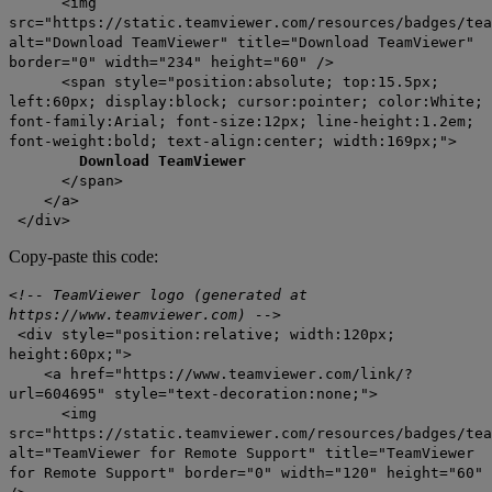
<img
src="https://static.teamviewer.com/resources/badges/tea
alt="Download TeamViewer" title="Download TeamViewer"
border="0" width="234" height="60" />
<span style="position:absolute; top:15.5px;
left:60px; display:block; cursor:pointer; color:White;
font-family:Arial; font-size:12px; line-height:1.2em;
font-weight:bold; text-align:center; width:169px;">
Download TeamViewer
</span>
</a>
</div>
Copy-paste this code:
<!-- TeamViewer logo (generated at
https://www.teamviewer.com) -->
<div style="position:relative; width:120px;
height:60px;">
<a href="https://www.teamviewer.com/link/?
url=604695" style="text-decoration:none;">
<img
src="https://static.teamviewer.com/resources/badges/tea
alt="TeamViewer for Remote Support" title="TeamViewer
for Remote Support" border="0" width="120" height="60"