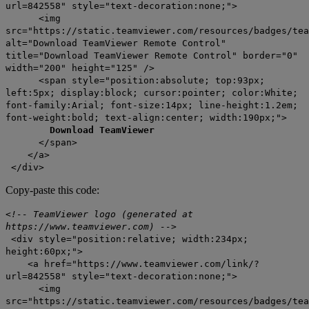
url=842558" style="text-decoration:none;">
<img
src="https://static.teamviewer.com/resources/badges/tea
alt="Download TeamViewer Remote Control"
title="Download TeamViewer Remote Control" border="0"
width="200" height="125" />
<span style="position:absolute; top:93px;
left:5px; display:block; cursor:pointer; color:White;
font-family:Arial; font-size:14px; line-height:1.2em;
font-weight:bold; text-align:center; width:190px;">
Download TeamViewer
</span>
</a>
</div>
Copy-paste this code:
<!-- TeamViewer logo (generated at
https://www.teamviewer.com) -->
<div style="position:relative; width:234px;
height:60px;">
<a href="https://www.teamviewer.com/link/?
url=842558" style="text-decoration:none;">
<img
src="https://static.teamviewer.com/resources/badges/tea