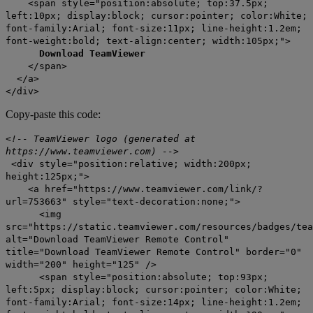
<span style="position:absolute; top:37.5px;
left:10px; display:block; cursor:pointer; color:White;
font-family:Arial; font-size:11px; line-height:1.2em;
font-weight:bold; text-align:center; width:105px;">
Download TeamViewer
</span>
</a>
</div>
Copy-paste this code:
<!-- TeamViewer logo (generated at
https://www.teamviewer.com) -->
<div style="position:relative; width:200px;
height:125px;">
<a href="https://www.teamviewer.com/link/?
url=753663" style="text-decoration:none;">
<img
src="https://static.teamviewer.com/resources/badges/tea
alt="Download TeamViewer Remote Control"
title="Download TeamViewer Remote Control" border="0"
width="200" height="125" />
<span style="position:absolute; top:93px;
left:5px; display:block; cursor:pointer; color:White;
font-family:Arial; font-size:14px; line-height:1.2em;