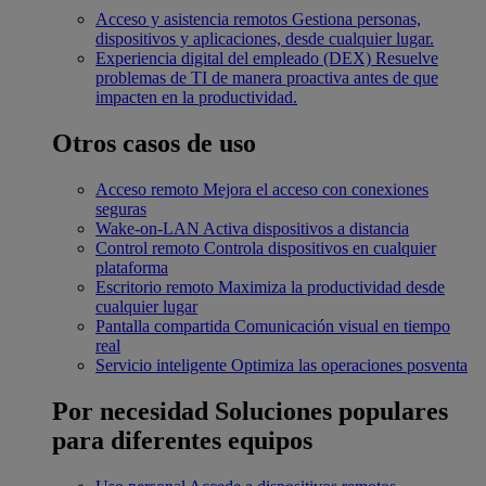
Acceso y asistencia remotos
Gestiona personas,
dispositivos y aplicaciones, desde cualquier lugar.
Experiencia digital del empleado (DEX)
Resuelve
problemas de TI de manera proactiva antes de que
impacten en la productividad.
Otros casos de uso
Acceso remoto
Mejora el acceso con conexiones
seguras
Wake-on-LAN
Activa dispositivos a distancia
Control remoto
Controla dispositivos en cualquier
plataforma
Escritorio remoto
Maximiza la productividad desde
cualquier lugar
Pantalla compartida
Comunicación visual en tiempo
real
Servicio inteligente
Optimiza las operaciones posventa
Por necesidad
Soluciones populares
para diferentes equipos