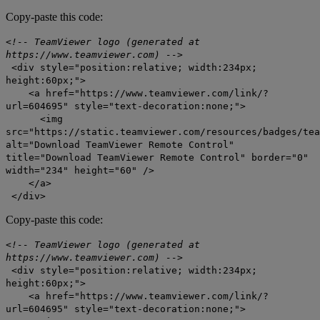
Copy-paste this code:
<!-- TeamViewer logo (generated at
https://www.teamviewer.com) -->
<div style="position:relative; width:234px;
height:60px;">
<a href="https://www.teamviewer.com/link/?
url=604695" style="text-decoration:none;">
<img
src="https://static.teamviewer.com/resources/badges/tea
alt="Download TeamViewer Remote Control"
title="Download TeamViewer Remote Control" border="0"
width="234" height="60" />
</a>
</div>
Copy-paste this code:
<!-- TeamViewer logo (generated at
https://www.teamviewer.com) -->
<div style="position:relative; width:234px;
height:60px;">
<a href="https://www.teamviewer.com/link/?
url=604695" style="text-decoration:none;">