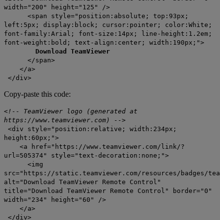
width="200" height="125" />
<span style="position:absolute; top:93px;
left:5px; display:block; cursor:pointer; color:White;
font-family:Arial; font-size:14px; line-height:1.2em;
font-weight:bold; text-align:center; width:190px;">
Download TeamViewer
</span>
</a>
</div>
Copy-paste this code:
<!-- TeamViewer logo (generated at
https://www.teamviewer.com) -->
<div style="position:relative; width:234px;
height:60px;">
<a href="https://www.teamviewer.com/link/?
url=505374" style="text-decoration:none;">
<img
src="https://static.teamviewer.com/resources/badges/tea
alt="Download TeamViewer Remote Control"
title="Download TeamViewer Remote Control" border="0"
width="234" height="60" />
</a>
</div>