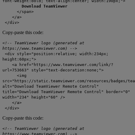
font-weight:bold; text-align:center; width:190px;">
Download TeamViewer
</span>
</a>
</div>
Copy-paste this code:
<!-- TeamViewer logo (generated at
https://www.teamviewer.com) -->
<div style="position:relative; width:234px;
height:60px;">
<a href="https://www.teamviewer.com/link/?
url=753663" style="text-decoration:none;">
<img
src="https://static.teamviewer.com/resources/badges/tea
alt="Download TeamViewer Remote Control"
title="Download TeamViewer Remote Control" border="0"
width="234" height="60" />
</a>
</div>
Copy-paste this code:
<!-- TeamViewer logo (generated at
https://www.teamviewer.com) -->