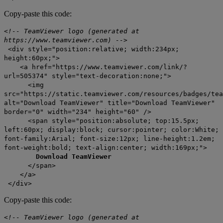
Copy-paste this code:
<!-- TeamViewer logo (generated at
https://www.teamviewer.com) -->
<div style="position:relative; width:234px;
height:60px;">
<a href="https://www.teamviewer.com/link/?
url=505374" style="text-decoration:none;">
<img
src="https://static.teamviewer.com/resources/badges/tea
alt="Download TeamViewer" title="Download TeamViewer"
border="0" width="234" height="60" />
<span style="position:absolute; top:15.5px;
left:60px; display:block; cursor:pointer; color:White;
font-family:Arial; font-size:12px; line-height:1.2em;
font-weight:bold; text-align:center; width:169px;">
Download TeamViewer
</span>
</a>
</div>
Copy-paste this code:
<!-- TeamViewer logo (generated at