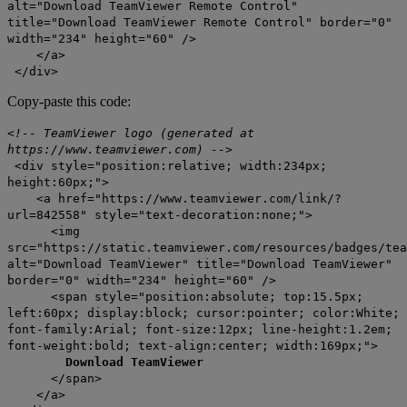
alt="Download TeamViewer Remote Control"
title="Download TeamViewer Remote Control" border="0"
width="234" height="60" />
</a>
</div>
Copy-paste this code:
<!-- TeamViewer logo (generated at
https://www.teamviewer.com) -->
<div style="position:relative; width:234px;
height:60px;">
<a href="https://www.teamviewer.com/link/?
url=842558" style="text-decoration:none;">
<img
src="https://static.teamviewer.com/resources/badges/tea
alt="Download TeamViewer" title="Download TeamViewer"
border="0" width="234" height="60" />
<span style="position:absolute; top:15.5px;
left:60px; display:block; cursor:pointer; color:White;
font-family:Arial; font-size:12px; line-height:1.2em;
font-weight:bold; text-align:center; width:169px;">
Download TeamViewer
</span>
</a>