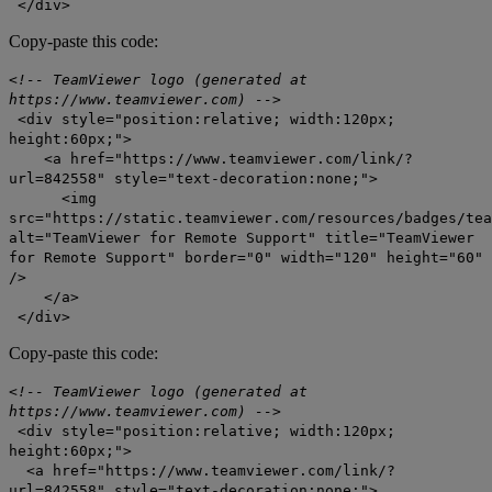
</div>
Copy-paste this code:
<!-- TeamViewer logo (generated at
https://www.teamviewer.com) -->
<div style="position:relative; width:120px;
height:60px;">
<a href="https://www.teamviewer.com/link/?
url=842558" style="text-decoration:none;">
<img
src="https://static.teamviewer.com/resources/badges/tea
alt="TeamViewer for Remote Support" title="TeamViewer
for Remote Support" border="0" width="120" height="60"
/>
</a>
</div>
Copy-paste this code:
<!-- TeamViewer logo (generated at
https://www.teamviewer.com) -->
<div style="position:relative; width:120px;
height:60px;">
<a href="https://www.teamviewer.com/link/?
url=842558" style="text-decoration:none;">