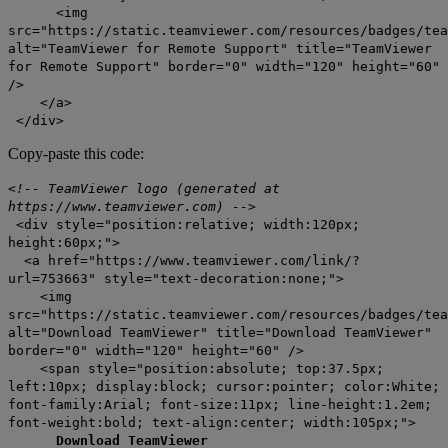
<img
src="https://static.teamviewer.com/resources/badges/tea
alt="TeamViewer for Remote Support" title="TeamViewer
for Remote Support" border="0" width="120" height="60"
/>
</a>
</div>
Copy-paste this code:
<!-- TeamViewer logo (generated at
https://www.teamviewer.com) -->
<div style="position:relative; width:120px;
height:60px;">
<a href="https://www.teamviewer.com/link/?
url=753663" style="text-decoration:none;">
<img
src="https://static.teamviewer.com/resources/badges/tea
alt="Download TeamViewer" title="Download TeamViewer"
border="0" width="120" height="60" />
<span style="position:absolute; top:37.5px;
left:10px; display:block; cursor:pointer; color:White;
font-family:Arial; font-size:11px; line-height:1.2em;
font-weight:bold; text-align:center; width:105px;">
Download TeamViewer