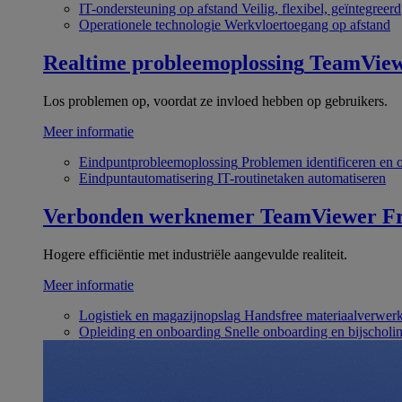
IT-ondersteuning op afstand
Veilig, flexibel, geïntegreerd
Operationele technologie
Werkvloertoegang op afstand
Realtime probleemoplossing
TeamVie
Los problemen op, voordat ze invloed hebben op gebruikers.
Meer informatie
Eindpuntprobleemoplossing
Problemen identificeren en 
Eindpuntautomatisering
IT-routinetaken automatiseren
Verbonden werknemer
TeamViewer Fr
Hogere efficiëntie met industriële aangevulde realiteit.
Meer informatie
Logistiek en magazijnopslag
Handsfree materiaalverwer
Opleiding en onboarding
Snelle onboarding en bijscholi