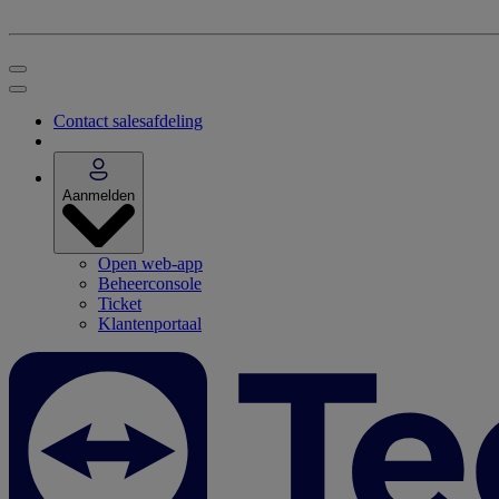
Contact salesafdeling
Aanmelden
Open web-app
Beheerconsole
Ticket
Klantenportaal