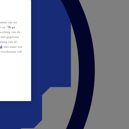
laatsen om uw
or op
"Ik ga
erwerking van de
d met gegevens
atsing van de
id
, met name wat
w voorkeuren wilt