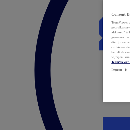
Consent B
TeamViewer en
gebruikerserv
akkoord"
te 
gegevens die 
die zijn verz
cookies en d
betreft de ex
wijzigen, kun
TeamViewer 
Imprint