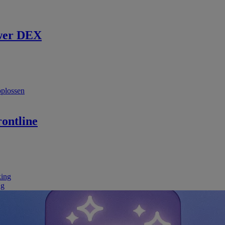
wer DEX
oplossen
ontline
king
ng