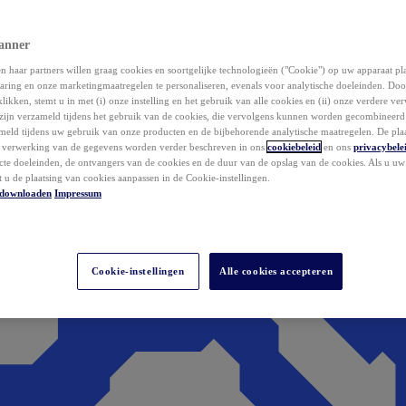
anner
 haar partners willen graag cookies en soortgelijke technologieën ("Cookie") op uw apparaat p
aring en onze marketingmaatregelen te personaliseren, evenals voor analytische doeleinden. Do
klikken, stemt u in met (i) onze instelling en het gebruik van alle cookies en (ii) onze verdere v
zijn verzameld tijdens het gebruik van de cookies, die vervolgens kunnen worden gecombineer
ameld tijdens uw gebruik van onze producten en de bijbehorende analytische maatregelen. De pla
e verwerking van de gegevens worden verder beschreven in ons
cookiebeleid
en ons
privacybele
acte doeleinden, de ontvangers van de cookies en de duur van de opslag van de cookies. Als u u
t u de plaatsing van cookies aanpassen in de Cookie-instellingen.
downloaden
Impressum
Cookie-instellingen
Alle cookies accepteren