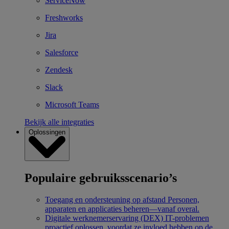
ServiceNow
Freshworks
Jira
Salesforce
Zendesk
Slack
Microsoft Teams
Bekijk alle integraties
Oplossingen
Populaire gebruiksscenario’s
Toegang en ondersteuning op afstand
Personen,
apparaten en applicaties beheren—vanaf overal.
Digitale werknemerservaring (DEX)
IT-problemen
proactief oplossen, voordat ze invloed hebben op de