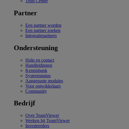
Trust Center
Partner
Een partner worden
Een partner zoeken
Integratiepartners
Ondersteuning
Hulp en contact
Handleidingen
Kennisbank
Systeemstatus
Aangepaste modules
Voor ontwikkelaars
Community
Bedrijf
Over TeamViewer
Werken bij TeamViewer
Investeerders