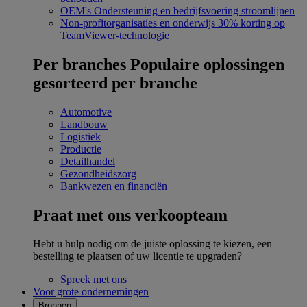
OEM's
Ondersteuning en bedrijfsvoering stroomlijnen
Non-profitorganisaties en onderwijs
30% korting op
TeamViewer-technologie
Per branches
Populaire oplossingen
gesorteerd per branche
Automotive
Landbouw
Logistiek
Productie
Detailhandel
Gezondheidszorg
Bankwezen en financiën
Praat met ons verkoopteam
Hebt u hulp nodig om de juiste oplossing te kiezen, een
bestelling te plaatsen of uw licentie te upgraden?
Spreek met ons
Voor grote ondernemingen
Bronnen