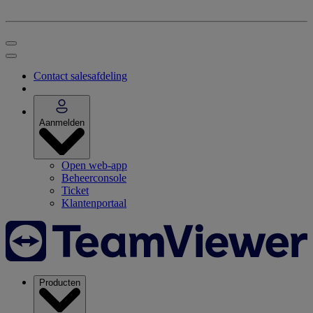
Contact salesafdeling
Aanmelden
Open web-app
Beheerconsole
Ticket
Klantenportaal
Producten