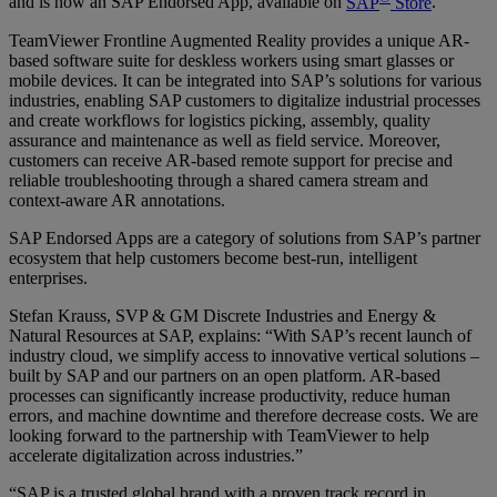
and is now an SAP Endorsed App, available on
SAP
Store
.
TeamViewer Frontline Augmented Reality provides a unique AR-
based software suite for deskless workers using smart glasses or
mobile devices. It can be integrated into SAP’s solutions for various
industries, enabling SAP customers to digitalize industrial processes
and create workflows for logistics picking, assembly, quality
assurance and maintenance as well as field service. Moreover,
customers can receive AR-based remote support for precise and
reliable troubleshooting through a shared camera stream and
context-aware AR annotations.
SAP Endorsed Apps are a category of solutions from SAP’s partner
ecosystem that help customers become best-run, intelligent
enterprises.
Stefan Krauss, SVP & GM Discrete Industries and Energy &
Natural Resources at SAP, explains: “With SAP’s recent launch of
industry cloud, we simplify access to innovative vertical solutions –
built by SAP and our partners on an open platform. AR-based
processes can significantly increase productivity, reduce human
errors, and machine downtime and therefore decrease costs. We are
looking forward to the partnership with TeamViewer to help
accelerate digitalization across industries.”
“SAP is a trusted global brand with a proven track record in