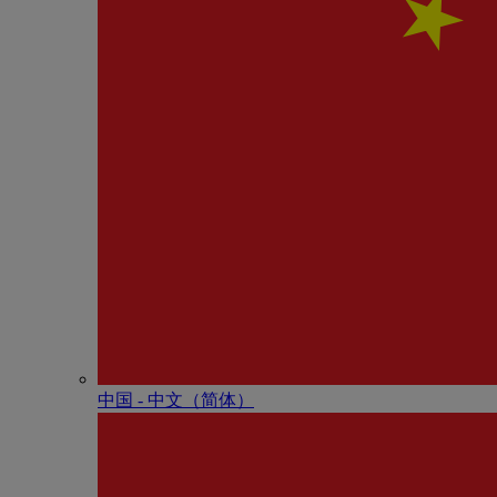
中国 - 中⽂（简体）