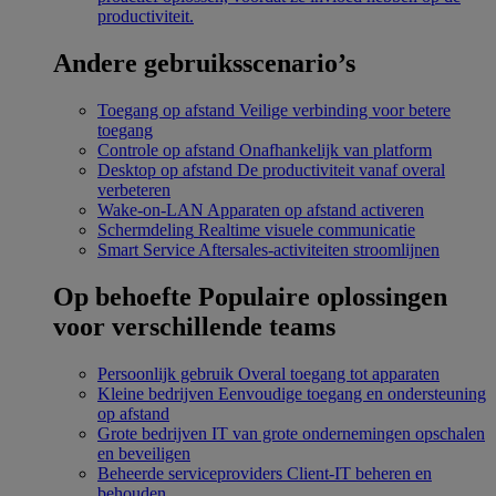
productiviteit.
Andere gebruiksscenario’s
Toegang op afstand
Veilige verbinding voor betere
toegang
Controle op afstand
Onafhankelijk van platform
Desktop op afstand
De productiviteit vanaf overal
verbeteren
Wake-on-LAN
Apparaten op afstand activeren
Schermdeling
Realtime visuele communicatie
Smart Service
Aftersales-activiteiten stroomlijnen
Op behoefte
Populaire oplossingen
voor verschillende teams
Persoonlijk gebruik
Overal toegang tot apparaten
Kleine bedrijven
Eenvoudige toegang en ondersteuning
op afstand
Grote bedrijven
IT van grote ondernemingen opschalen
en beveiligen
Beheerde serviceproviders
Client-IT beheren en
behouden