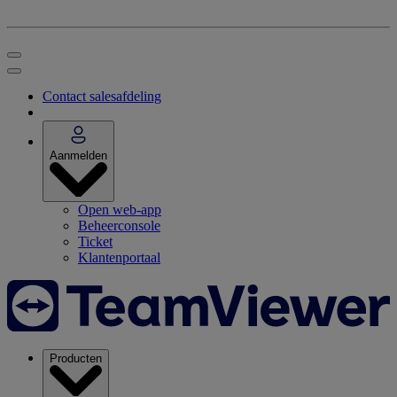
Contact salesafdeling
Aanmelden
Open web-app
Beheerconsole
Ticket
Klantenportaal
Producten