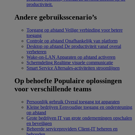
productiviteit.
Andere gebruiksscenario’s
Toegang op afstand
Veilige verbinding voor betere
toegang
Controle op afstand
Onafhankelijk van platform
Desktop op afstand
De productiviteit vanaf overal
verbeteren
Wake-on-LAN
Apparaten op afstand activeren
Schermdeling
Realtime visuele communicatie
Smart Service
Aftersales-activiteiten stroomlijnen
Op behoefte
Populaire oplossingen
voor verschillende teams
Persoonlijk gebruik
Overal toegang tot apparaten
Kleine bedrijven
Eenvoudige toegang en ondersteuning
op afstand
Grote bedrijven
IT van grote ondernemingen opschalen
en beveiligen
Beheerde serviceproviders
Client-IT beheren en
behouden