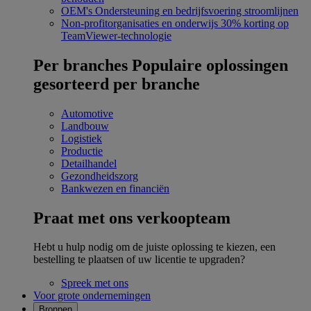
OEM's
Ondersteuning en bedrijfsvoering stroomlijnen
Non-profitorganisaties en onderwijs
30% korting op
TeamViewer-technologie
Per branches
Populaire oplossingen
gesorteerd per branche
Automotive
Landbouw
Logistiek
Productie
Detailhandel
Gezondheidszorg
Bankwezen en financiën
Praat met ons verkoopteam
Hebt u hulp nodig om de juiste oplossing te kiezen, een
bestelling te plaatsen of uw licentie te upgraden?
Spreek met ons
Voor grote ondernemingen
Bronnen