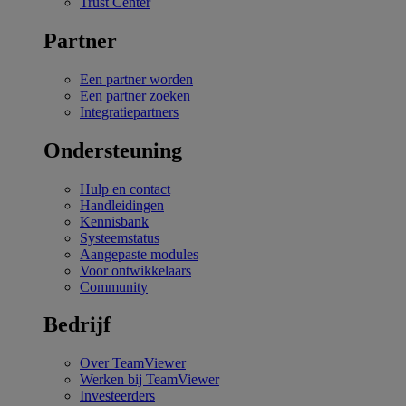
Trust Center
Partner
Een partner worden
Een partner zoeken
Integratiepartners
Ondersteuning
Hulp en contact
Handleidingen
Kennisbank
Systeemstatus
Aangepaste modules
Voor ontwikkelaars
Community
Bedrijf
Over TeamViewer
Werken bij TeamViewer
Investeerders