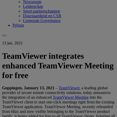
Newsroom
Leiderschap
Sport-partnerschappen
Duurzaamheid en CSR
Corporate Governance
Prijzen
13 jan. 2021
TeamViewer integrates
enhanced TeamViewer Meeting
for free
Goppingen, January 13, 2021
–
TeamViewer
, a leading global
provider of secure remote connectivity solutions, today announces
the integration of an enhanced
TeamViewer Meeting
into the
TeamViewer client to start one-click meetings right from the existing
TeamViewer application. TeamViewer Meeting, recently rebranded
from blizz and now visibly belonging to the TeamViewer product
family, is being added for free to all TeamViewer clients, bringing all