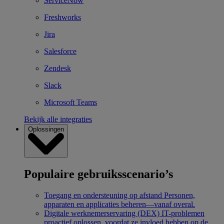
ServiceNow
Freshworks
Jira
Salesforce
Zendesk
Slack
Microsoft Teams
Bekijk alle integraties
Oplossingen
Populaire gebruiksscenario’s
Toegang en ondersteuning op afstand
Personen,
apparaten en applicaties beheren—vanaf overal.
Digitale werknemerservaring (DEX)
IT-problemen
proactief oplossen, voordat ze invloed hebben op de