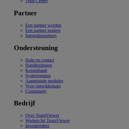
Trust Center
Partner
Een partner worden
Een partner zoeken
Integratiepartners
Ondersteuning
Hulp en contact
Handleidingen
Kennisbank
Systeemstatus
Aangepaste modules
Voor ontwikkelaars
Community
Bedrijf
Over TeamViewer
Werken bij TeamViewer
Investeerders