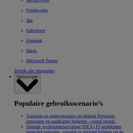
ServiceNow
Freshworks
Jira
Salesforce
Zendesk
Slack
Microsoft Teams
Bekijk alle integraties
Oplossingen
Populaire gebruiksscenario’s
Toegang en ondersteuning op afstand
Personen,
apparaten en applicaties beheren—vanaf overal.
Digitale werknemerservaring (DEX)
IT-problemen
proactief oplossen, voordat ze invloed hebben op de