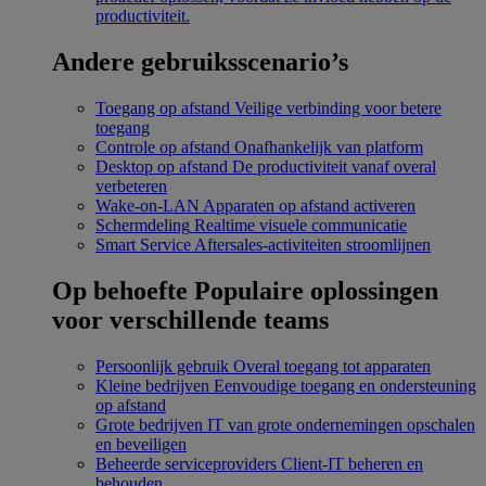
productiviteit.
Andere gebruiksscenario’s
Toegang op afstand
Veilige verbinding voor betere
toegang
Controle op afstand
Onafhankelijk van platform
Desktop op afstand
De productiviteit vanaf overal
verbeteren
Wake-on-LAN
Apparaten op afstand activeren
Schermdeling
Realtime visuele communicatie
Smart Service
Aftersales-activiteiten stroomlijnen
Op behoefte
Populaire oplossingen
voor verschillende teams
Persoonlijk gebruik
Overal toegang tot apparaten
Kleine bedrijven
Eenvoudige toegang en ondersteuning
op afstand
Grote bedrijven
IT van grote ondernemingen opschalen
en beveiligen
Beheerde serviceproviders
Client-IT beheren en
behouden