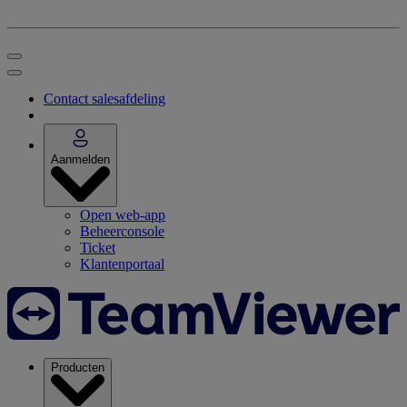
Contact salesafdeling
Aanmelden
Open web-app
Beheerconsole
Ticket
Klantenportaal
Producten