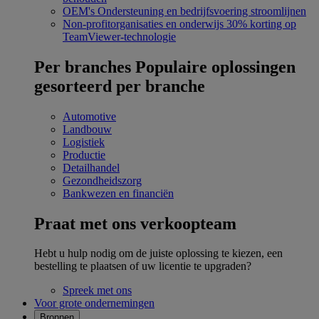
OEM's
Ondersteuning en bedrijfsvoering stroomlijnen
Non-profitorganisaties en onderwijs
30% korting op
TeamViewer-technologie
Per branches
Populaire oplossingen
gesorteerd per branche
Automotive
Landbouw
Logistiek
Productie
Detailhandel
Gezondheidszorg
Bankwezen en financiën
Praat met ons verkoopteam
Hebt u hulp nodig om de juiste oplossing te kiezen, een
bestelling te plaatsen of uw licentie te upgraden?
Spreek met ons
Voor grote ondernemingen
Bronnen