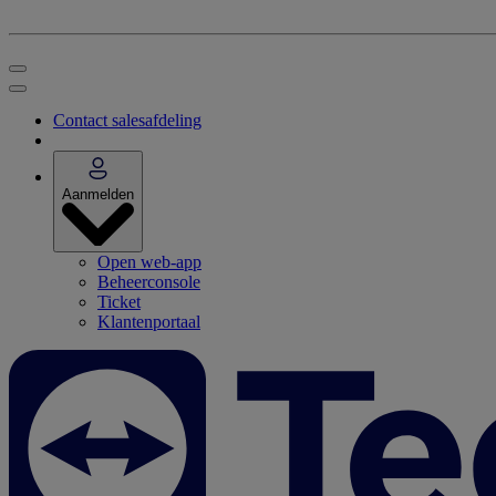
Contact salesafdeling
Aanmelden
Open web-app
Beheerconsole
Ticket
Klantenportaal