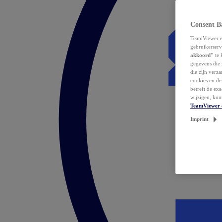
Consent B
TeamViewer en
gebruikerserv
akkoord"
te 
gegevens die 
die zijn verz
cookies en d
betreft de ex
wijzigen, kun
TeamViewer 
Imprint