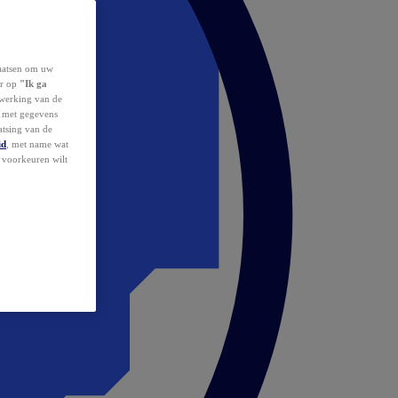
laatsen om uw
or op
"Ik ga
erwerking van de
d met gegevens
atsing van de
id
, met name wat
w voorkeuren wilt