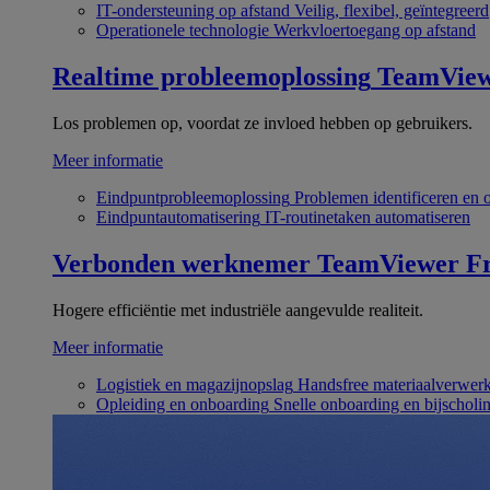
IT-ondersteuning op afstand
Veilig, flexibel, geïntegreerd
Operationele technologie
Werkvloertoegang op afstand
Realtime probleemoplossing
TeamVie
Los problemen op, voordat ze invloed hebben op gebruikers.
Meer informatie
Eindpuntprobleemoplossing
Problemen identificeren en 
Eindpuntautomatisering
IT-routinetaken automatiseren
Verbonden werknemer
TeamViewer Fr
Hogere efficiëntie met industriële aangevulde realiteit.
Meer informatie
Logistiek en magazijnopslag
Handsfree materiaalverwer
Opleiding en onboarding
Snelle onboarding en bijscholi