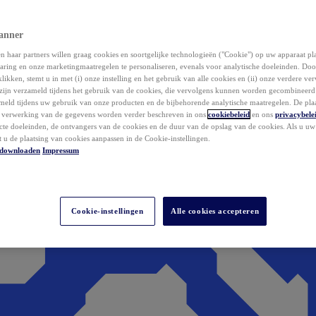
anner
 haar partners willen graag cookies en soortgelijke technologieën ("Cookie") op uw apparaat p
aring en onze marketingmaatregelen te personaliseren, evenals voor analytische doeleinden. Do
klikken, stemt u in met (i) onze instelling en het gebruik van alle cookies en (ii) onze verdere v
zijn verzameld tijdens het gebruik van de cookies, die vervolgens kunnen worden gecombineer
ameld tijdens uw gebruik van onze producten en de bijbehorende analytische maatregelen. De pla
e verwerking van de gegevens worden verder beschreven in ons
cookiebeleid
en ons
privacybele
acte doeleinden, de ontvangers van de cookies en de duur van de opslag van de cookies. Als u u
t u de plaatsing van cookies aanpassen in de Cookie-instellingen.
downloaden
Impressum
Cookie-instellingen
Alle cookies accepteren