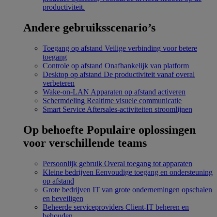
productiviteit.
Andere gebruiksscenario’s
Toegang op afstand
Veilige verbinding voor betere
toegang
Controle op afstand
Onafhankelijk van platform
Desktop op afstand
De productiviteit vanaf overal
verbeteren
Wake-on-LAN
Apparaten op afstand activeren
Schermdeling
Realtime visuele communicatie
Smart Service
Aftersales-activiteiten stroomlijnen
Op behoefte
Populaire oplossingen
voor verschillende teams
Persoonlijk gebruik
Overal toegang tot apparaten
Kleine bedrijven
Eenvoudige toegang en ondersteuning
op afstand
Grote bedrijven
IT van grote ondernemingen opschalen
en beveiligen
Beheerde serviceproviders
Client-IT beheren en
behouden