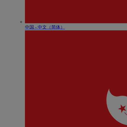
中国 - 中⽂（简体）