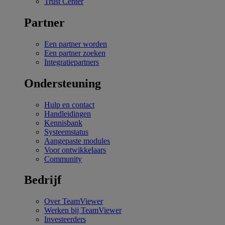
Trust Center
Partner
Een partner worden
Een partner zoeken
Integratiepartners
Ondersteuning
Hulp en contact
Handleidingen
Kennisbank
Systeemstatus
Aangepaste modules
Voor ontwikkelaars
Community
Bedrijf
Over TeamViewer
Werken bij TeamViewer
Investeerders