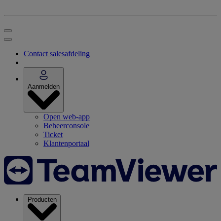
Contact salesafdeling
Aanmelden
Open web-app
Beheerconsole
Ticket
Klantenportaal
Producten