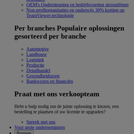
OEM's
Ondersteuning en bedrijfsvoering stroomlijnen
Non-profitorganisaties en onderwijs
30% korting op
TeamViewer-technologie
Per branches
Populaire oplossingen
gesorteerd per branche
Automotive
Landbouw
Logistiek
Productie
Detailhandel
Gezondheidszorg
Bankwezen en financiën
Praat met ons verkoopteam
Hebt u hulp nodig om de juiste oplossing te kiezen, een
bestelling te plaatsen of uw licentie te upgraden?
Spreek met ons
Voor grote ondernemingen
Bronnen