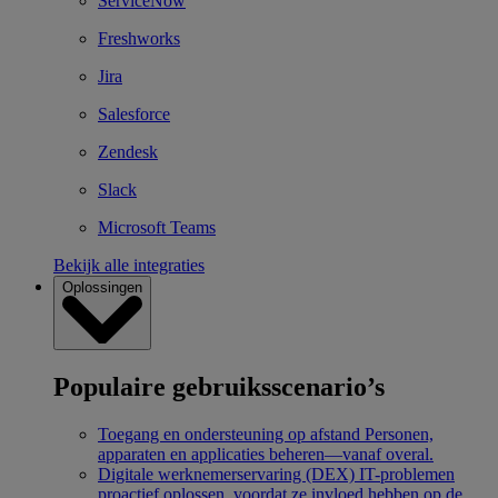
ServiceNow
Freshworks
Jira
Salesforce
Zendesk
Slack
Microsoft Teams
Bekijk alle integraties
Oplossingen
Populaire gebruiksscenario’s
Toegang en ondersteuning op afstand
Personen,
apparaten en applicaties beheren—vanaf overal.
Digitale werknemerservaring (DEX)
IT-problemen
proactief oplossen, voordat ze invloed hebben op de