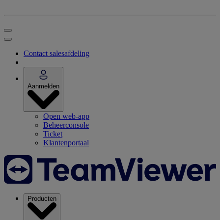
Contact salesafdeling
Aanmelden
Open web-app
Beheerconsole
Ticket
Klantenportaal
Producten