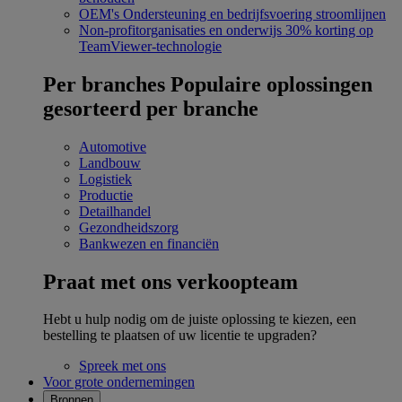
OEM's
Ondersteuning en bedrijfsvoering stroomlijnen
Non-profitorganisaties en onderwijs
30% korting op
TeamViewer-technologie
Per branches
Populaire oplossingen
gesorteerd per branche
Automotive
Landbouw
Logistiek
Productie
Detailhandel
Gezondheidszorg
Bankwezen en financiën
Praat met ons verkoopteam
Hebt u hulp nodig om de juiste oplossing te kiezen, een
bestelling te plaatsen of uw licentie te upgraden?
Spreek met ons
Voor grote ondernemingen
Bronnen