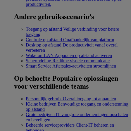
productiviteit.
Andere gebruiksscenario’s
Toegang op afstand
Veilige verbinding voor betere
toegang
Controle op afstand
Onafhankelijk van platform
Desktop op afstand
De productiviteit vanaf overal
verbeteren
Wake-on-LAN
Apparaten op afstand activeren
Schermdeling
Realtime visuele communicatie
Smart Service
Aftersales-activiteiten stroomlijnen
Op behoefte
Populaire oplossingen
voor verschillende teams
Persoonlijk gebruik
Overal toegang tot apparaten
Kleine bedrijven
Eenvoudige toegang en ondersteuning
op afstand
Grote bedrijven
IT van grote ondernemingen opschalen
en beveiligen
Beheerde serviceproviders
Client-IT beheren en
behouden