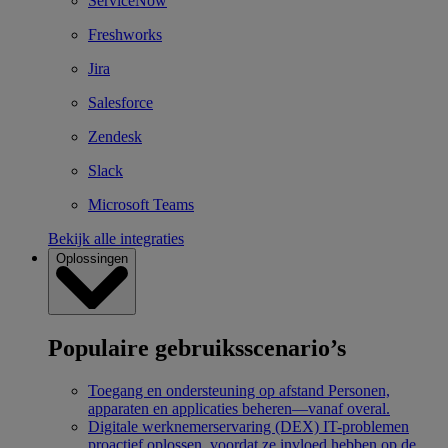
ServiceNow
Freshworks
Jira
Salesforce
Zendesk
Slack
Microsoft Teams
Bekijk alle integraties
Oplossingen
Populaire gebruiksscenario’s
Toegang en ondersteuning op afstand
Personen,
apparaten en applicaties beheren—vanaf overal.
Digitale werknemerservaring (DEX)
IT-problemen
proactief oplossen, voordat ze invloed hebben op de