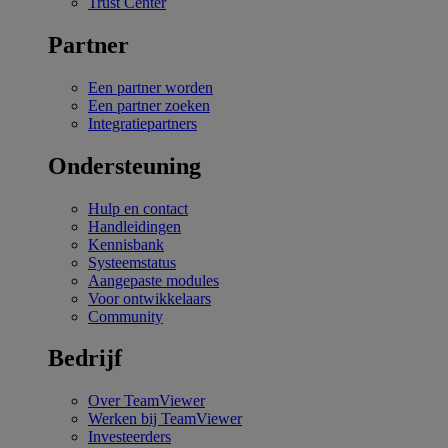
Trust Center
Partner
Een partner worden
Een partner zoeken
Integratiepartners
Ondersteuning
Hulp en contact
Handleidingen
Kennisbank
Systeemstatus
Aangepaste modules
Voor ontwikkelaars
Community
Bedrijf
Over TeamViewer
Werken bij TeamViewer
Investeerders