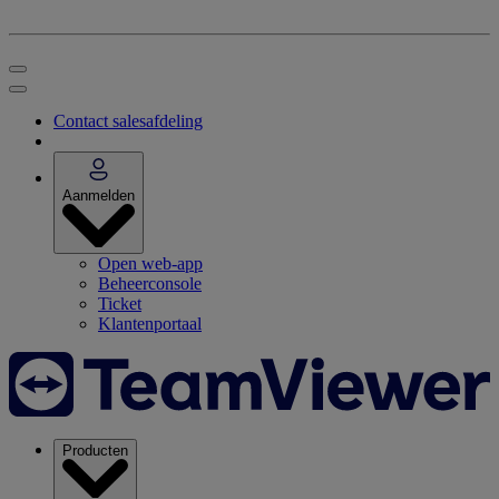
Contact salesafdeling
Aanmelden
Open web-app
Beheerconsole
Ticket
Klantenportaal
Producten