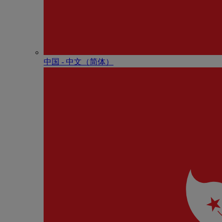
中国 - 中⽂（简体）