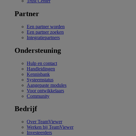
Trust Center
Partner
Een partner worden
Een partner zoeken
Integratiepartners
Ondersteuning
Hulp en contact
Handleidingen
Kennisbank
Systeemstatus
Aangepaste modules
Voor ontwikkelaars
Community
Bedrijf
Over TeamViewer
Werken bij TeamViewer
Investeerders