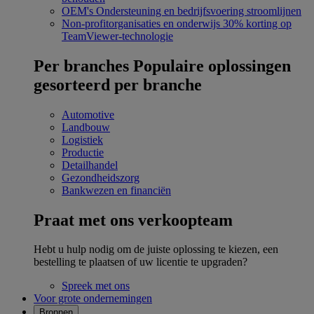
OEM's
Ondersteuning en bedrijfsvoering stroomlijnen
Non-profitorganisaties en onderwijs
30% korting op
TeamViewer-technologie
Per branches
Populaire oplossingen
gesorteerd per branche
Automotive
Landbouw
Logistiek
Productie
Detailhandel
Gezondheidszorg
Bankwezen en financiën
Praat met ons verkoopteam
Hebt u hulp nodig om de juiste oplossing te kiezen, een
bestelling te plaatsen of uw licentie te upgraden?
Spreek met ons
Voor grote ondernemingen
Bronnen