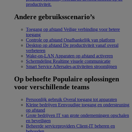
productiviteit.
Andere gebruiksscenario’s
Toegang op afstand
Veilige verbinding voor betere
toegang
Controle op afstand
Onafhankelijk van platform
Desktop op afstand
De productiviteit vanaf overal
verbeteren
Wake-on-LAN
Apparaten op afstand activeren
Schermdeling
Realtime visuele communicatie
Smart Service
Aftersales-activiteiten stroomlijnen
Op behoefte
Populaire oplossingen
voor verschillende teams
Persoonlijk gebruik
Overal toegang tot apparaten
Kleine bedrijven
Eenvoudige toegang en ondersteuning
op afstand
Grote bedrijven
IT van grote ondernemingen opschalen
en beveiligen
Beheerde serviceproviders
Client-IT beheren en
behouden