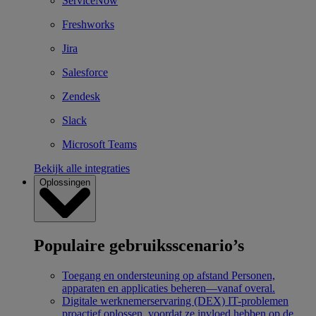
ServiceNow
Freshworks
Jira
Salesforce
Zendesk
Slack
Microsoft Teams
Bekijk alle integraties
Oplossingen
Populaire gebruiksscenario’s
Toegang en ondersteuning op afstand
Personen,
apparaten en applicaties beheren—vanaf overal.
Digitale werknemerservaring (DEX)
IT-problemen
proactief oplossen, voordat ze invloed hebben op de