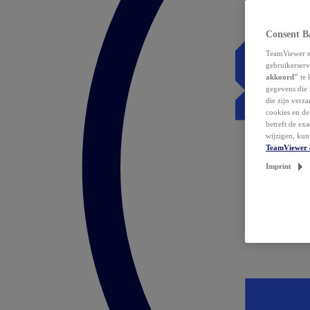
Consent B
TeamViewer en
gebruikerserv
akkoord"
te 
gegevens die 
die zijn verz
cookies en d
betreft de ex
wijzigen, kun
TeamViewer 
Imprint