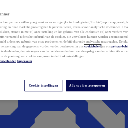
anner
 haar partners willen graag cookies en soortgelijke technologieën ("Cookie") op uw apparaat p
aring en onze marketingmaatregelen te personaliseren, evenals voor analytische doeleinden. Do
klikken, stemt u in met (i) onze instelling en het gebruik van alle cookies en (ii) onze verdere v
zijn verzameld tijdens het gebruik van de cookies, die vervolgens kunnen worden gecombineer
ameld tijdens uw gebruik van onze producten en de bijbehorende analytische maatregelen. De pla
e verwerking van de gegevens worden verder beschreven in ons
cookiebeleid
en ons
privacybele
acte doeleinden, de ontvangers van de cookies en de duur van de opslag van de cookies. Als u u
t u de plaatsing van cookies aanpassen in de Cookie-instellingen.
downloaden
Impressum
Cookie-instellingen
Alle cookies accepteren