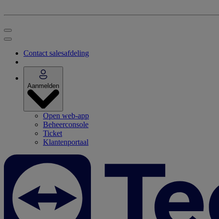
Contact salesafdeling
Aanmelden
Open web-app
Beheerconsole
Ticket
Klantenportaal