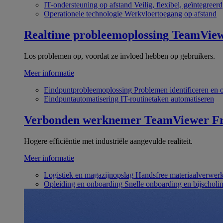
IT-ondersteuning op afstand
Veilig, flexibel, geïntegreerd
Operationele technologie
Werkvloertoegang op afstand
Realtime probleemoplossing
TeamVie
Los problemen op, voordat ze invloed hebben op gebruikers.
Meer informatie
Eindpuntprobleemoplossing
Problemen identificeren en 
Eindpuntautomatisering
IT-routinetaken automatiseren
Verbonden werknemer
TeamViewer Fr
Hogere efficiëntie met industriële aangevulde realiteit.
Meer informatie
Logistiek en magazijnopslag
Handsfree materiaalverwer
Opleiding en onboarding
Snelle onboarding en bijscholi