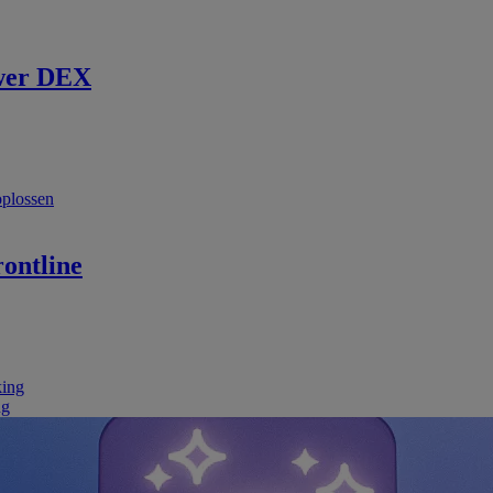
wer DEX
oplossen
ontline
king
ng