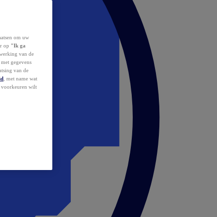
laatsen om uw
or op
"Ik ga
erwerking van de
d met gegevens
atsing van de
id
, met name wat
w voorkeuren wilt