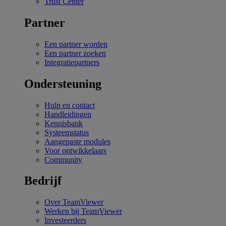
Trust Center
Partner
Een partner worden
Een partner zoeken
Integratiepartners
Ondersteuning
Hulp en contact
Handleidingen
Kennisbank
Systeemstatus
Aangepaste modules
Voor ontwikkelaars
Community
Bedrijf
Over TeamViewer
Werken bij TeamViewer
Investeerders