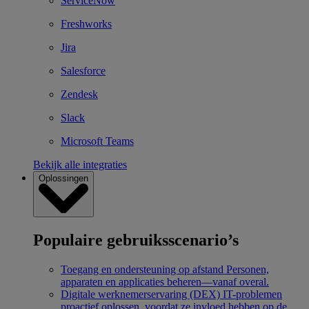
ServiceNow
Freshworks
Jira
Salesforce
Zendesk
Slack
Microsoft Teams
Bekijk alle integraties
Oplossingen
Populaire gebruiksscenario’s
Toegang en ondersteuning op afstand
Personen,
apparaten en applicaties beheren—vanaf overal.
Digitale werknemerservaring (DEX)
IT-problemen
proactief oplossen, voordat ze invloed hebben op de