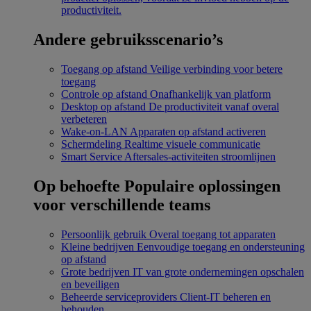
productiviteit.
Andere gebruiksscenario’s
Toegang op afstand
Veilige verbinding voor betere
toegang
Controle op afstand
Onafhankelijk van platform
Desktop op afstand
De productiviteit vanaf overal
verbeteren
Wake-on-LAN
Apparaten op afstand activeren
Schermdeling
Realtime visuele communicatie
Smart Service
Aftersales-activiteiten stroomlijnen
Op behoefte
Populaire oplossingen
voor verschillende teams
Persoonlijk gebruik
Overal toegang tot apparaten
Kleine bedrijven
Eenvoudige toegang en ondersteuning
op afstand
Grote bedrijven
IT van grote ondernemingen opschalen
en beveiligen
Beheerde serviceproviders
Client-IT beheren en
behouden