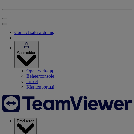
Contact salesafdeling
Aanmelden
Open web-app
Beheerconsole
Ticket
Klantenportaal
Producten