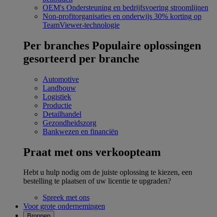
OEM's
Ondersteuning en bedrijfsvoering stroomlijnen
Non-profitorganisaties en onderwijs
30% korting op
TeamViewer-technologie
Per branches
Populaire oplossingen
gesorteerd per branche
Automotive
Landbouw
Logistiek
Productie
Detailhandel
Gezondheidszorg
Bankwezen en financiën
Praat met ons verkoopteam
Hebt u hulp nodig om de juiste oplossing te kiezen, een
bestelling te plaatsen of uw licentie te upgraden?
Spreek met ons
Voor grote ondernemingen
Bronnen