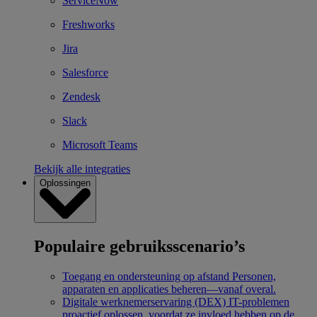
ServiceNow
Freshworks
Jira
Salesforce
Zendesk
Slack
Microsoft Teams
Bekijk alle integraties
Oplossingen
Populaire gebruiksscenario’s
Toegang en ondersteuning op afstand
Personen,
apparaten en applicaties beheren—vanaf overal.
Digitale werknemerservaring (DEX)
IT-problemen
proactief oplossen, voordat ze invloed hebben op de