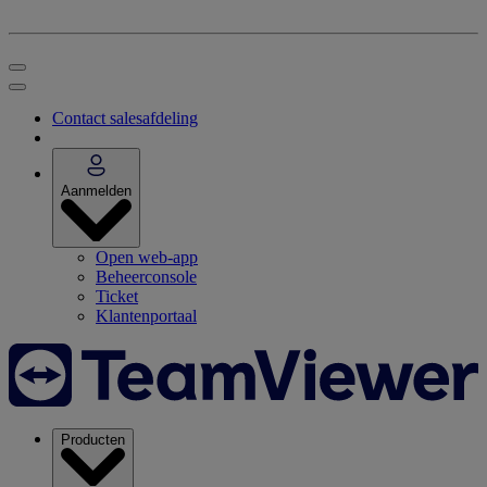
Contact salesafdeling
Aanmelden
Open web-app
Beheerconsole
Ticket
Klantenportaal
Producten