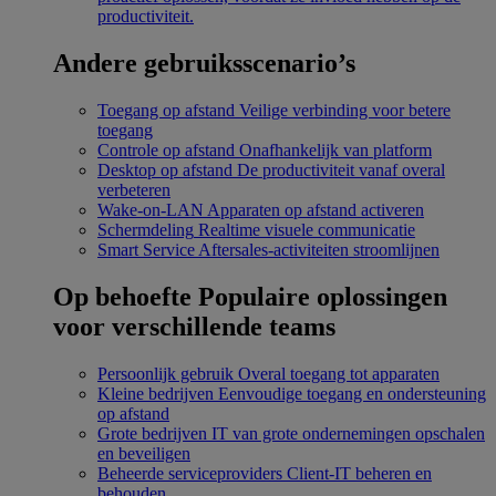
productiviteit.
Andere gebruiksscenario’s
Toegang op afstand
Veilige verbinding voor betere
toegang
Controle op afstand
Onafhankelijk van platform
Desktop op afstand
De productiviteit vanaf overal
verbeteren
Wake-on-LAN
Apparaten op afstand activeren
Schermdeling
Realtime visuele communicatie
Smart Service
Aftersales-activiteiten stroomlijnen
Op behoefte
Populaire oplossingen
voor verschillende teams
Persoonlijk gebruik
Overal toegang tot apparaten
Kleine bedrijven
Eenvoudige toegang en ondersteuning
op afstand
Grote bedrijven
IT van grote ondernemingen opschalen
en beveiligen
Beheerde serviceproviders
Client-IT beheren en
behouden