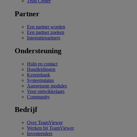
Trust Center
Partner
Een partner worden
Een partner zoeken
Integratiepartners
Ondersteuning
Hulp en contact
Handleidingen
Kennisbank
Systeemstatus
Aangepaste modules
Voor ontwikkelaars
Community
Bedrijf
Over TeamViewer
Werken bij TeamViewer
Investeerders