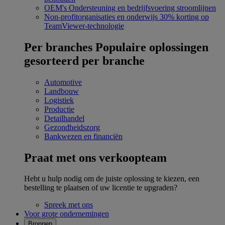
OEM's
Ondersteuning en bedrijfsvoering stroomlijnen
Non-profitorganisaties en onderwijs
30% korting op
TeamViewer-technologie
Per branches
Populaire oplossingen
gesorteerd per branche
Automotive
Landbouw
Logistiek
Productie
Detailhandel
Gezondheidszorg
Bankwezen en financiën
Praat met ons verkoopteam
Hebt u hulp nodig om de juiste oplossing te kiezen, een
bestelling te plaatsen of uw licentie te upgraden?
Spreek met ons
Voor grote ondernemingen
Bronnen