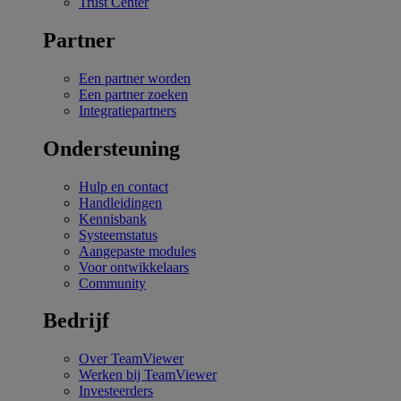
Trust Center
Partner
Een partner worden
Een partner zoeken
Integratiepartners
Ondersteuning
Hulp en contact
Handleidingen
Kennisbank
Systeemstatus
Aangepaste modules
Voor ontwikkelaars
Community
Bedrijf
Over TeamViewer
Werken bij TeamViewer
Investeerders