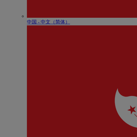
中国 - 中⽂（简体）