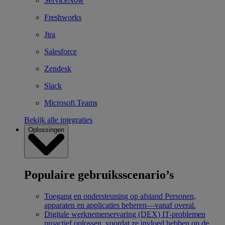
ServiceNow
Freshworks
Jira
Salesforce
Zendesk
Slack
Microsoft Teams
Bekijk alle integraties
Oplossingen
Populaire gebruiksscenario’s
Toegang en ondersteuning op afstand
Personen,
apparaten en applicaties beheren—vanaf overal.
Digitale werknemerservaring (DEX)
IT-problemen
proactief oplossen, voordat ze invloed hebben op de