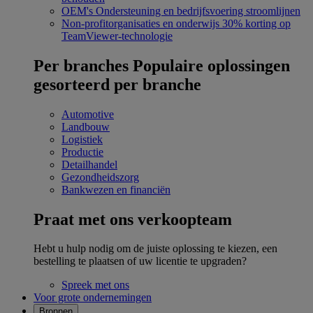
OEM's
Ondersteuning en bedrijfsvoering stroomlijnen
Non-profitorganisaties en onderwijs
30% korting op
TeamViewer-technologie
Per branches
Populaire oplossingen
gesorteerd per branche
Automotive
Landbouw
Logistiek
Productie
Detailhandel
Gezondheidszorg
Bankwezen en financiën
Praat met ons verkoopteam
Hebt u hulp nodig om de juiste oplossing te kiezen, een
bestelling te plaatsen of uw licentie te upgraden?
Spreek met ons
Voor grote ondernemingen
Bronnen