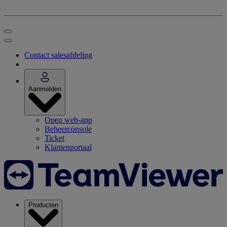
Contact salesafdeling
Aanmelden
Open web-app
Beheerconsole
Ticket
Klantenportaal
Producten