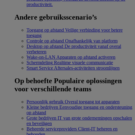
productiviteit.
Andere gebruiksscenario’s
Toegang op afstand
Veilige verbinding voor betere
toegang
Controle op afstand
Onafhankelijk van platform
Desktop op afstand
De productiviteit vanaf overal
verbeteren
Wake-on-LAN
Apparaten op afstand activeren
Schermdeling
Realtime visuele communicatie
Smart Service
Aftersales-activiteiten stroomlijnen
Op behoefte
Populaire oplossingen
voor verschillende teams
Persoonlijk gebruik
Overal toegang tot apparaten
Kleine bedrijven
Eenvoudige toegang en ondersteuning
op afstand
Grote bedrijven
IT van grote ondernemingen opschalen
en beveiligen
Beheerde serviceproviders
Client-IT beheren en
behouden