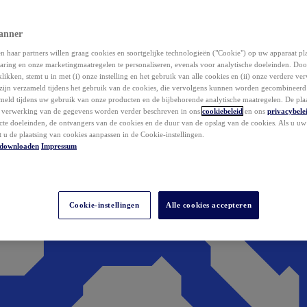
anner
 haar partners willen graag cookies en soortgelijke technologieën ("Cookie") op uw apparaat p
aring en onze marketingmaatregelen te personaliseren, evenals voor analytische doeleinden. Do
klikken, stemt u in met (i) onze instelling en het gebruik van alle cookies en (ii) onze verdere v
zijn verzameld tijdens het gebruik van de cookies, die vervolgens kunnen worden gecombineer
ameld tijdens uw gebruik van onze producten en de bijbehorende analytische maatregelen. De pla
e verwerking van de gegevens worden verder beschreven in ons
cookiebeleid
en ons
privacybele
acte doeleinden, de ontvangers van de cookies en de duur van de opslag van de cookies. Als u u
t u de plaatsing van cookies aanpassen in de Cookie-instellingen.
downloaden
Impressum
Cookie-instellingen
Alle cookies accepteren