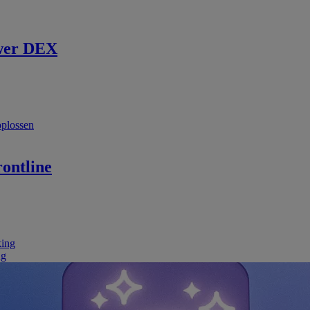
wer DEX
oplossen
ontline
king
ng