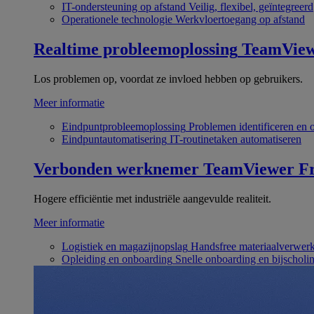
IT-ondersteuning op afstand
Veilig, flexibel, geïntegreerd
Operationele technologie
Werkvloertoegang op afstand
Realtime probleemoplossing
TeamVie
Los problemen op, voordat ze invloed hebben op gebruikers.
Meer informatie
Eindpuntprobleemoplossing
Problemen identificeren en 
Eindpuntautomatisering
IT-routinetaken automatiseren
Verbonden werknemer
TeamViewer Fr
Hogere efficiëntie met industriële aangevulde realiteit.
Meer informatie
Logistiek en magazijnopslag
Handsfree materiaalverwer
Opleiding en onboarding
Snelle onboarding en bijscholi