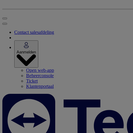
Contact salesafdeling
Aanmelden
Open web-app
Beheerconsole
Ticket
Klantenportaal