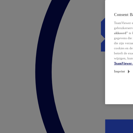
Consent B
TeamViewer en
gebruikerserv
akkoord"
te 
gegevens die 
die zijn verz
cookies en d
betreft de ex
wijzigen, kun
TeamViewer 
Imprint