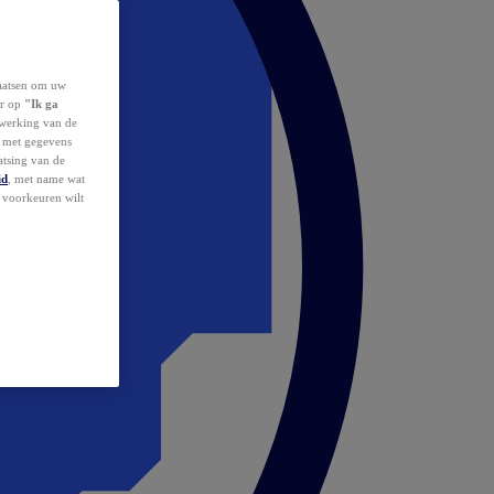
laatsen om uw
or op
"Ik ga
erwerking van de
d met gegevens
atsing van de
id
, met name wat
w voorkeuren wilt