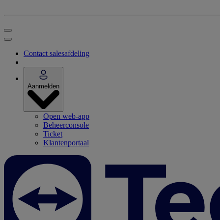
Contact salesafdeling
Aanmelden
Open web-app
Beheerconsole
Ticket
Klantenportaal