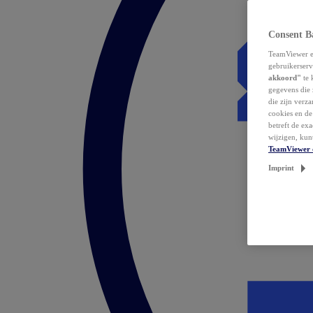
Consent B
TeamViewer en
gebruikerserv
akkoord"
te 
gegevens die 
die zijn verz
cookies en d
betreft de ex
wijzigen, kun
TeamViewer 
Imprint