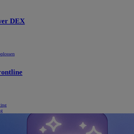
wer DEX
oplossen
ontline
king
ng