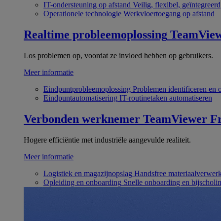
IT-ondersteuning op afstand
Veilig, flexibel, geïntegreerd
Operationele technologie
Werkvloertoegang op afstand
Realtime probleemoplossing
TeamVie
Los problemen op, voordat ze invloed hebben op gebruikers.
Meer informatie
Eindpuntprobleemoplossing
Problemen identificeren en 
Eindpuntautomatisering
IT-routinetaken automatiseren
Verbonden werknemer
TeamViewer Fr
Hogere efficiëntie met industriële aangevulde realiteit.
Meer informatie
Logistiek en magazijnopslag
Handsfree materiaalverwer
Opleiding en onboarding
Snelle onboarding en bijscholi