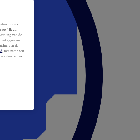
laatsen om uw
or op
"Ik ga
erwerking van de
d met gegevens
atsing van de
id
, met name wat
w voorkeuren wilt