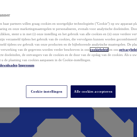
anner
 haar partners willen graag cookies en soortgelijke technologieën ("Cookie") op uw apparaat p
aring en onze marketingmaatregelen te personaliseren, evenals voor analytische doeleinden. Do
klikken, stemt u in met (i) onze instelling en het gebruik van alle cookies en (ii) onze verdere v
zijn verzameld tijdens het gebruik van de cookies, die vervolgens kunnen worden gecombineer
ameld tijdens uw gebruik van onze producten en de bijbehorende analytische maatregelen. De pla
e verwerking van de gegevens worden verder beschreven in ons
cookiebeleid
en ons
privacybele
acte doeleinden, de ontvangers van de cookies en de duur van de opslag van de cookies. Als u u
t u de plaatsing van cookies aanpassen in de Cookie-instellingen.
downloaden
Impressum
Cookie-instellingen
Alle cookies accepteren