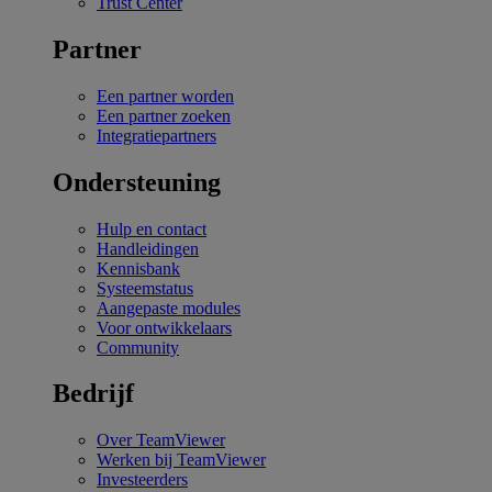
Trust Center
Partner
Een partner worden
Een partner zoeken
Integratiepartners
Ondersteuning
Hulp en contact
Handleidingen
Kennisbank
Systeemstatus
Aangepaste modules
Voor ontwikkelaars
Community
Bedrijf
Over TeamViewer
Werken bij TeamViewer
Investeerders