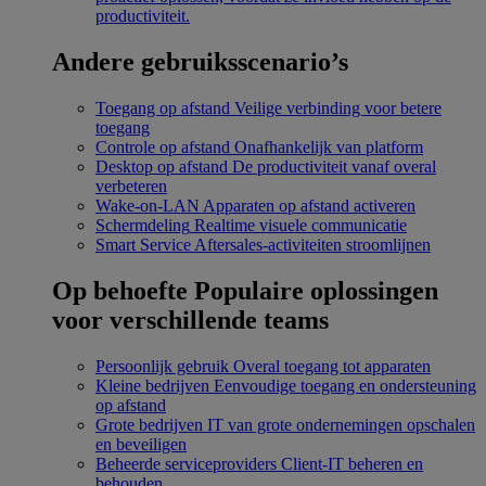
productiviteit.
Andere gebruiksscenario’s
Toegang op afstand
Veilige verbinding voor betere
toegang
Controle op afstand
Onafhankelijk van platform
Desktop op afstand
De productiviteit vanaf overal
verbeteren
Wake-on-LAN
Apparaten op afstand activeren
Schermdeling
Realtime visuele communicatie
Smart Service
Aftersales-activiteiten stroomlijnen
Op behoefte
Populaire oplossingen
voor verschillende teams
Persoonlijk gebruik
Overal toegang tot apparaten
Kleine bedrijven
Eenvoudige toegang en ondersteuning
op afstand
Grote bedrijven
IT van grote ondernemingen opschalen
en beveiligen
Beheerde serviceproviders
Client-IT beheren en
behouden