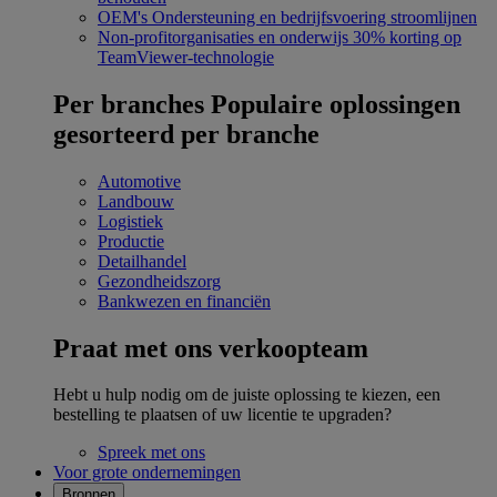
OEM's
Ondersteuning en bedrijfsvoering stroomlijnen
Non-profitorganisaties en onderwijs
30% korting op
TeamViewer-technologie
Per branches
Populaire oplossingen
gesorteerd per branche
Automotive
Landbouw
Logistiek
Productie
Detailhandel
Gezondheidszorg
Bankwezen en financiën
Praat met ons verkoopteam
Hebt u hulp nodig om de juiste oplossing te kiezen, een
bestelling te plaatsen of uw licentie te upgraden?
Spreek met ons
Voor grote ondernemingen
Bronnen