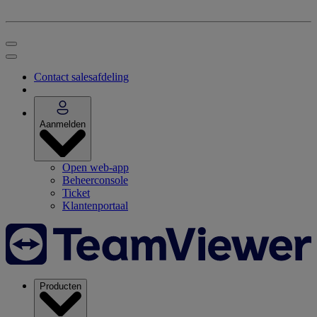
Contact salesafdeling
Aanmelden
Open web-app
Beheerconsole
Ticket
Klantenportaal
Producten