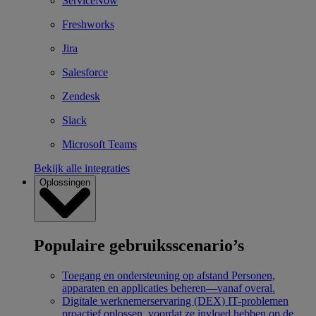
ServiceNow
Freshworks
Jira
Salesforce
Zendesk
Slack
Microsoft Teams
Bekijk alle integraties
Oplossingen
Populaire gebruiksscenario’s
Toegang en ondersteuning op afstand
Personen,
apparaten en applicaties beheren—vanaf overal.
Digitale werknemerservaring (DEX)
IT-problemen
proactief oplossen, voordat ze invloed hebben op de