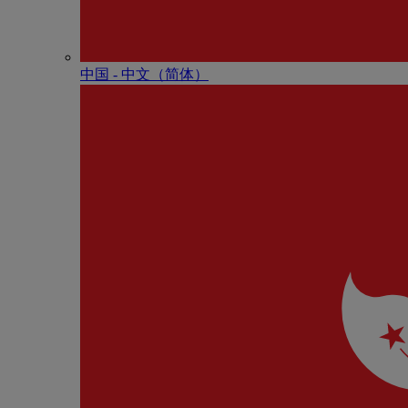
中国 - 中⽂（简体）