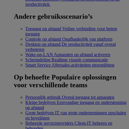
productiviteit.
Andere gebruiksscenario’s
Toegang op afstand
Veilige verbinding voor betere
toegang
Controle op afstand
Onafhankelijk van platform
Desktop op afstand
De productiviteit vanaf overal
verbeteren
Wake-on-LAN
Apparaten op afstand activeren
Schermdeling
Realtime visuele communicatie
Smart Service
Aftersales-activiteiten stroomlijnen
Op behoefte
Populaire oplossingen
voor verschillende teams
Persoonlijk gebruik
Overal toegang tot apparaten
Kleine bedrijven
Eenvoudige toegang en ondersteuning
op afstand
Grote bedrijven
IT van grote ondernemingen opschalen
en beveiligen
Beheerde serviceproviders
Client-IT beheren en
behouden