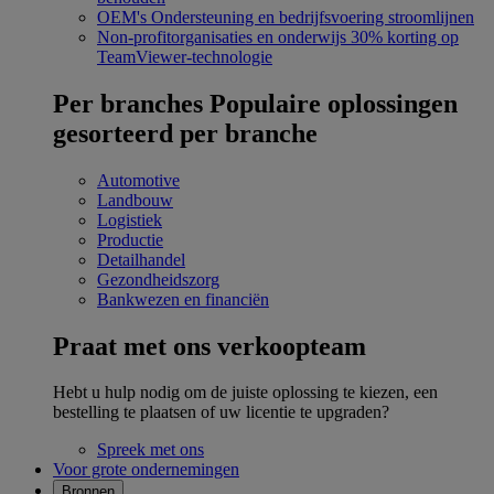
OEM's
Ondersteuning en bedrijfsvoering stroomlijnen
Non-profitorganisaties en onderwijs
30% korting op
TeamViewer-technologie
Per branches
Populaire oplossingen
gesorteerd per branche
Automotive
Landbouw
Logistiek
Productie
Detailhandel
Gezondheidszorg
Bankwezen en financiën
Praat met ons verkoopteam
Hebt u hulp nodig om de juiste oplossing te kiezen, een
bestelling te plaatsen of uw licentie te upgraden?
Spreek met ons
Voor grote ondernemingen
Bronnen