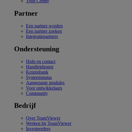
Trust Center
Partner
Een partner worden
Een partner zoeken
Integratiepartners
Ondersteuning
Hulp en contact
Handleidingen
Kennisbank
Systeemstatus
Aangepaste modules
Voor ontwikkelaars
Community
Bedrijf
Over TeamViewer
Werken bij TeamViewer
Investeerders