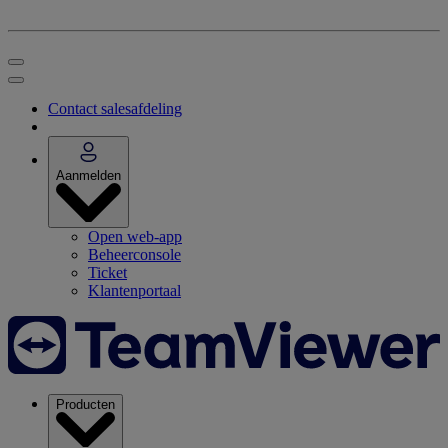
Contact salesafdeling
Aanmelden
Open web-app
Beheerconsole
Ticket
Klantenportaal
Producten