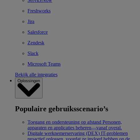
ServiceNow
Freshworks
Jira
Salesforce
Zendesk
Slack
Microsoft Teams
Bekijk alle integraties
Oplossingen
Populaire gebruiksscenario’s
Toegang en ondersteuning op afstand
Personen,
apparaten en applicaties beheren—vanaf overal.
Digitale werknemerservaring (DEX)
IT-problemen
proactief oplossen, voordat ze invloed hebben op de