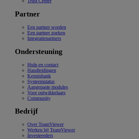
Trust Center
Partner
Een partner worden
Een partner zoeken
Integratiepartners
Ondersteuning
Hulp en contact
Handleidingen
Kennisbank
Systeemstatus
Aangepaste modules
Voor ontwikkelaars
Community
Bedrijf
Over TeamViewer
Werken bij TeamViewer
Investeerders