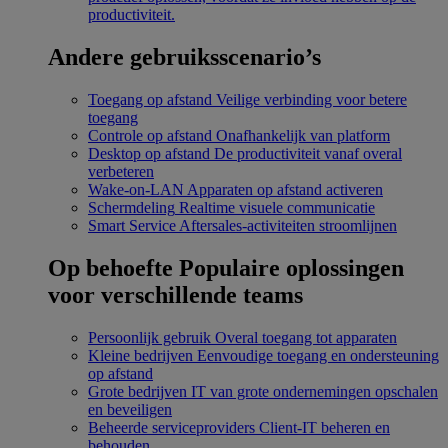
productiviteit.
Andere gebruiksscenario’s
Toegang op afstand
Veilige verbinding voor betere
toegang
Controle op afstand
Onafhankelijk van platform
Desktop op afstand
De productiviteit vanaf overal
verbeteren
Wake-on-LAN
Apparaten op afstand activeren
Schermdeling
Realtime visuele communicatie
Smart Service
Aftersales-activiteiten stroomlijnen
Op behoefte
Populaire oplossingen
voor verschillende teams
Persoonlijk gebruik
Overal toegang tot apparaten
Kleine bedrijven
Eenvoudige toegang en ondersteuning
op afstand
Grote bedrijven
IT van grote ondernemingen opschalen
en beveiligen
Beheerde serviceproviders
Client-IT beheren en
behouden