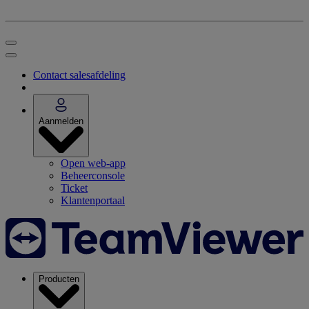
Contact salesafdeling
Aanmelden
Open web-app
Beheerconsole
Ticket
Klantenportaal
Producten