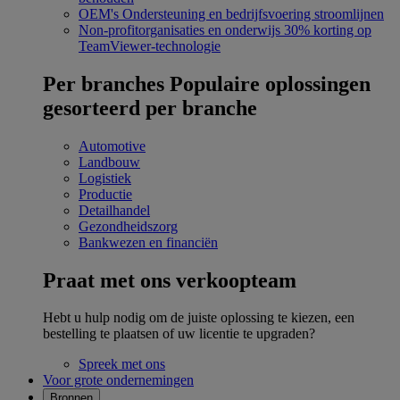
OEM's
Ondersteuning en bedrijfsvoering stroomlijnen
Non-profitorganisaties en onderwijs
30% korting op
TeamViewer-technologie
Per branches
Populaire oplossingen
gesorteerd per branche
Automotive
Landbouw
Logistiek
Productie
Detailhandel
Gezondheidszorg
Bankwezen en financiën
Praat met ons verkoopteam
Hebt u hulp nodig om de juiste oplossing te kiezen, een
bestelling te plaatsen of uw licentie te upgraden?
Spreek met ons
Voor grote ondernemingen
Bronnen