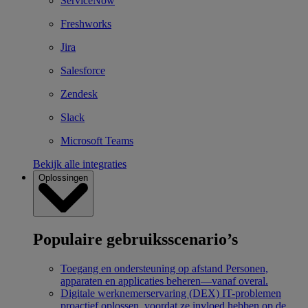
ServiceNow
Freshworks
Jira
Salesforce
Zendesk
Slack
Microsoft Teams
Bekijk alle integraties
Oplossingen
Populaire gebruiksscenario’s
Toegang en ondersteuning op afstand
Personen,
apparaten en applicaties beheren—vanaf overal.
Digitale werknemerservaring (DEX)
IT-problemen
proactief oplossen, voordat ze invloed hebben op de