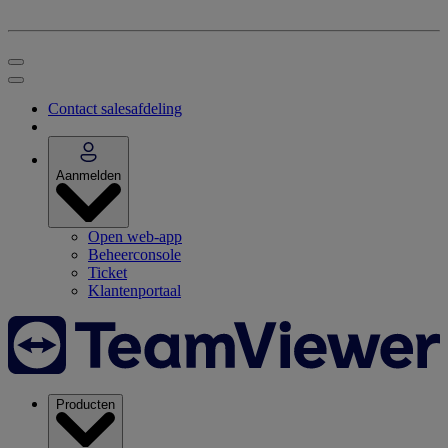
Contact salesafdeling
Aanmelden
Open web-app
Beheerconsole
Ticket
Klantenportaal
Producten