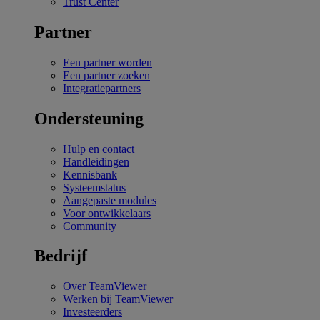
Trust Center
Partner
Een partner worden
Een partner zoeken
Integratiepartners
Ondersteuning
Hulp en contact
Handleidingen
Kennisbank
Systeemstatus
Aangepaste modules
Voor ontwikkelaars
Community
Bedrijf
Over TeamViewer
Werken bij TeamViewer
Investeerders