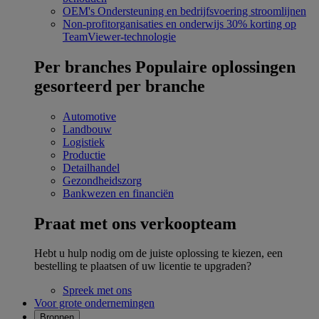
OEM's
Ondersteuning en bedrijfsvoering stroomlijnen
Non-profitorganisaties en onderwijs
30% korting op
TeamViewer-technologie
Per branches
Populaire oplossingen
gesorteerd per branche
Automotive
Landbouw
Logistiek
Productie
Detailhandel
Gezondheidszorg
Bankwezen en financiën
Praat met ons verkoopteam
Hebt u hulp nodig om de juiste oplossing te kiezen, een
bestelling te plaatsen of uw licentie te upgraden?
Spreek met ons
Voor grote ondernemingen
Bronnen