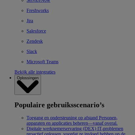
ServiceNow
Freshworks
Jira
Salesforce
Zendesk
Slack
Microsoft Teams
Bekijk alle integraties
Oplossingen
Populaire gebruiksscenario’s
Toegang en ondersteuning op afstand
Personen,
apparaten en applicaties beheren—vanaf overal.
Digitale werknemerservaring (DEX)
IT-problemen
proactief oplossen, voordat ze invloed hebben op de