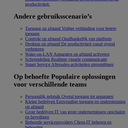
productiviteit.
Andere gebruiksscenario’s
Toegang op afstand
Veilige verbinding voor betere
toegang
Controle op afstand
Onafhankelijk van platform
Desktop op afstand
De productiviteit vanaf overal
verbeteren
Wake-on-LAN
Apparaten op afstand activeren
Schermdeling
Realtime visuele communicatie
Smart Service
Aftersales-activiteiten stroomlijnen
Op behoefte
Populaire oplossingen
voor verschillende teams
Persoonlijk gebruik
Overal toegang tot apparaten
Kleine bedrijven
Eenvoudige toegang en ondersteuning
op afstand
Grote bedrijven
IT van grote ondernemingen opschalen
en beveiligen
Beheerde serviceproviders
Client-IT beheren en
behouden