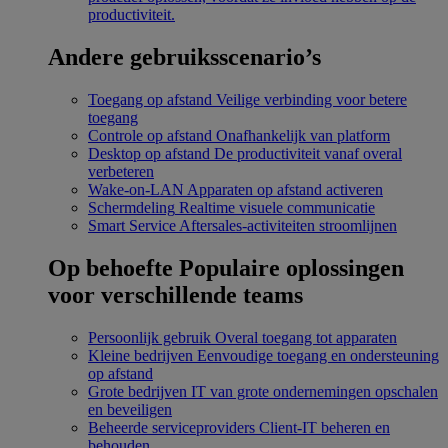
productiviteit.
Andere gebruiksscenario’s
Toegang op afstand
Veilige verbinding voor betere
toegang
Controle op afstand
Onafhankelijk van platform
Desktop op afstand
De productiviteit vanaf overal
verbeteren
Wake-on-LAN
Apparaten op afstand activeren
Schermdeling
Realtime visuele communicatie
Smart Service
Aftersales-activiteiten stroomlijnen
Op behoefte
Populaire oplossingen
voor verschillende teams
Persoonlijk gebruik
Overal toegang tot apparaten
Kleine bedrijven
Eenvoudige toegang en ondersteuning
op afstand
Grote bedrijven
IT van grote ondernemingen opschalen
en beveiligen
Beheerde serviceproviders
Client-IT beheren en
behouden