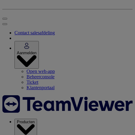
Contact salesafdeling
Aanmelden
Open web-app
Beheerconsole
Ticket
Klantenportaal
Producten