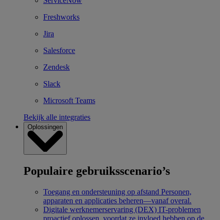
ServiceNow
Freshworks
Jira
Salesforce
Zendesk
Slack
Microsoft Teams
Bekijk alle integraties
Oplossingen
Populaire gebruiksscenario’s
Toegang en ondersteuning op afstand
Personen,
apparaten en applicaties beheren—vanaf overal.
Digitale werknemerservaring (DEX)
IT-problemen
proactief oplossen, voordat ze invloed hebben op de