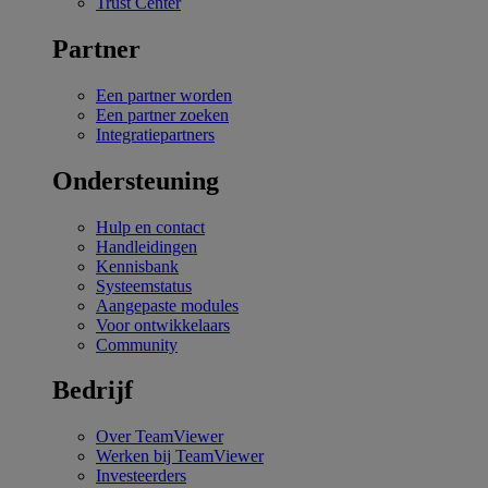
Trust Center
Partner
Een partner worden
Een partner zoeken
Integratiepartners
Ondersteuning
Hulp en contact
Handleidingen
Kennisbank
Systeemstatus
Aangepaste modules
Voor ontwikkelaars
Community
Bedrijf
Over TeamViewer
Werken bij TeamViewer
Investeerders