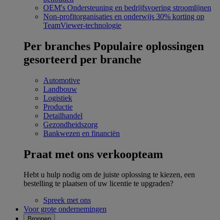
OEM's
Ondersteuning en bedrijfsvoering stroomlijnen
Non-profitorganisaties en onderwijs
30% korting op
TeamViewer-technologie
Per branches
Populaire oplossingen
gesorteerd per branche
Automotive
Landbouw
Logistiek
Productie
Detailhandel
Gezondheidszorg
Bankwezen en financiën
Praat met ons verkoopteam
Hebt u hulp nodig om de juiste oplossing te kiezen, een
bestelling te plaatsen of uw licentie te upgraden?
Spreek met ons
Voor grote ondernemingen
Bronnen