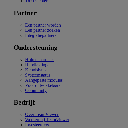
Trust Center
Partner
Een partner worden
Een partner zoeken
Integratiepartners
Ondersteuning
Hulp en contact
Handleidingen
Kennisbank
Systeemstatus
Aangepaste modules
Voor ontwikkelaars
Community
Bedrijf
Over TeamViewer
Werken bij TeamViewer
Investeerders