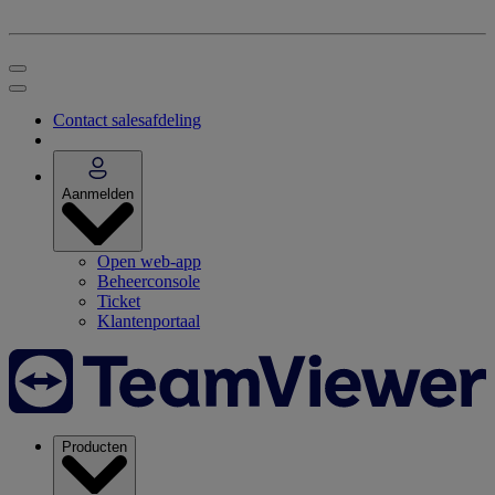
Contact salesafdeling
Aanmelden
Open web-app
Beheerconsole
Ticket
Klantenportaal
Producten