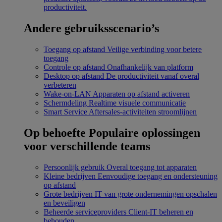
productiviteit.
Andere gebruiksscenario’s
Toegang op afstand
Veilige verbinding voor betere
toegang
Controle op afstand
Onafhankelijk van platform
Desktop op afstand
De productiviteit vanaf overal
verbeteren
Wake-on-LAN
Apparaten op afstand activeren
Schermdeling
Realtime visuele communicatie
Smart Service
Aftersales-activiteiten stroomlijnen
Op behoefte
Populaire oplossingen
voor verschillende teams
Persoonlijk gebruik
Overal toegang tot apparaten
Kleine bedrijven
Eenvoudige toegang en ondersteuning
op afstand
Grote bedrijven
IT van grote ondernemingen opschalen
en beveiligen
Beheerde serviceproviders
Client-IT beheren en
behouden