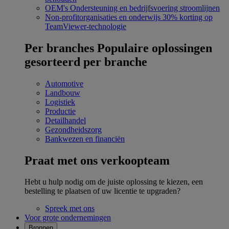
OEM's
Ondersteuning en bedrijfsvoering stroomlijnen
Non-profitorganisaties en onderwijs
30% korting op
TeamViewer-technologie
Per branches
Populaire oplossingen
gesorteerd per branche
Automotive
Landbouw
Logistiek
Productie
Detailhandel
Gezondheidszorg
Bankwezen en financiën
Praat met ons verkoopteam
Hebt u hulp nodig om de juiste oplossing te kiezen, een
bestelling te plaatsen of uw licentie te upgraden?
Spreek met ons
Voor grote ondernemingen
Bronnen