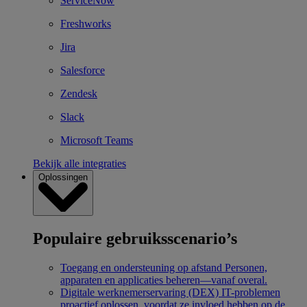
ServiceNow
Freshworks
Jira
Salesforce
Zendesk
Slack
Microsoft Teams
Bekijk alle integraties
Oplossingen
Populaire gebruiksscenario’s
Toegang en ondersteuning op afstand
Personen,
apparaten en applicaties beheren—vanaf overal.
Digitale werknemerservaring (DEX)
IT-problemen
proactief oplossen, voordat ze invloed hebben op de