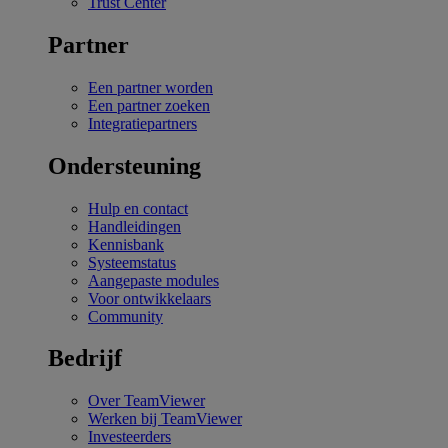
Trust Center
Partner
Een partner worden
Een partner zoeken
Integratiepartners
Ondersteuning
Hulp en contact
Handleidingen
Kennisbank
Systeemstatus
Aangepaste modules
Voor ontwikkelaars
Community
Bedrijf
Over TeamViewer
Werken bij TeamViewer
Investeerders