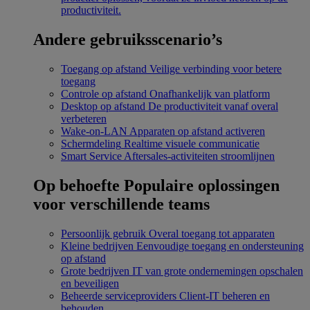
productiviteit.
Andere gebruiksscenario’s
Toegang op afstand
Veilige verbinding voor betere
toegang
Controle op afstand
Onafhankelijk van platform
Desktop op afstand
De productiviteit vanaf overal
verbeteren
Wake-on-LAN
Apparaten op afstand activeren
Schermdeling
Realtime visuele communicatie
Smart Service
Aftersales-activiteiten stroomlijnen
Op behoefte
Populaire oplossingen
voor verschillende teams
Persoonlijk gebruik
Overal toegang tot apparaten
Kleine bedrijven
Eenvoudige toegang en ondersteuning
op afstand
Grote bedrijven
IT van grote ondernemingen opschalen
en beveiligen
Beheerde serviceproviders
Client-IT beheren en
behouden