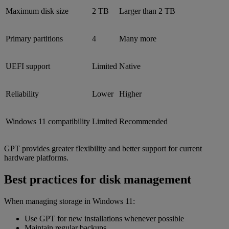
Maximum disk size
2 TB
Larger than 2 TB
Primary partitions
4
Many more
UEFI support
Limited
Native
Reliability
Lower
Higher
Windows 11 compatibility
Limited
Recommended
GPT provides greater flexibility and better support for current
hardware platforms.
Best practices for disk management
When managing storage in Windows 11:
Use GPT for new installations whenever possible
Maintain regular backups