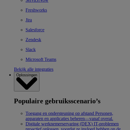
ServiceNow
Freshworks
Jira
Salesforce
Zendesk
Slack
Microsoft Teams
Bekijk alle integraties
Oplossingen
Populaire gebruiksscenario’s
Toegang en ondersteuning op afstand
Personen,
apparaten en applicaties beheren—vanaf overal.
Digitale werknemerservaring (DEX)
IT-problemen
proactief oplossen, voordat ze invloed hebben op de