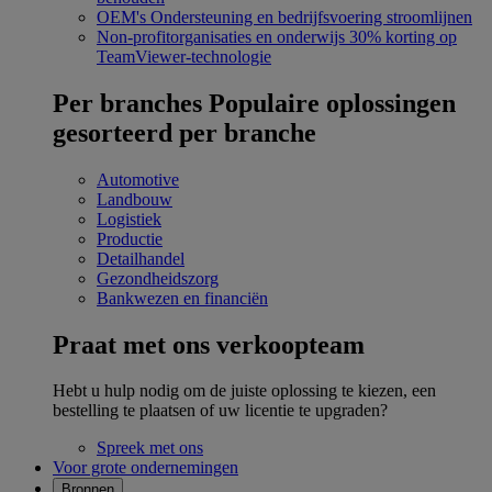
OEM's
Ondersteuning en bedrijfsvoering stroomlijnen
Non-profitorganisaties en onderwijs
30% korting op
TeamViewer-technologie
Per branches
Populaire oplossingen
gesorteerd per branche
Automotive
Landbouw
Logistiek
Productie
Detailhandel
Gezondheidszorg
Bankwezen en financiën
Praat met ons verkoopteam
Hebt u hulp nodig om de juiste oplossing te kiezen, een
bestelling te plaatsen of uw licentie te upgraden?
Spreek met ons
Voor grote ondernemingen
Bronnen