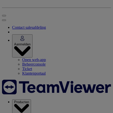
Contact salesafdeling
Aanmelden
Open web-app
Beheerconsole
Ticket
Klantenportaal
Producten