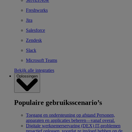
ServiceNow
Freshworks
Jira
Salesforce
Zendesk
Slack
Microsoft Teams
Bekijk alle integraties
Oplossingen
Populaire gebruiksscenario’s
Toegang en ondersteuning op afstand
Personen,
apparaten en applicaties beheren—vanaf overal.
Digitale werknemerservaring (DEX)
IT-problemen
proactief oplossen, voordat ze invloed hebben op de