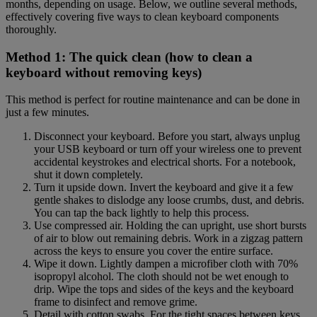
months, depending on usage. Below, we outline several methods,
effectively covering five ways to clean keyboard components
thoroughly.
Method 1: The quick clean (how to clean a
keyboard without removing keys)
This method is perfect for routine maintenance and can be done in
just a few minutes.
Disconnect your keyboard. Before you start, always unplug
your USB keyboard or turn off your wireless one to prevent
accidental keystrokes and electrical shorts. For a notebook,
shut it down completely.
Turn it upside down. Invert the keyboard and give it a few
gentle shakes to dislodge any loose crumbs, dust, and debris.
You can tap the back lightly to help this process.
Use compressed air. Holding the can upright, use short bursts
of air to blow out remaining debris. Work in a zigzag pattern
across the keys to ensure you cover the entire surface.
Wipe it down. Lightly dampen a microfiber cloth with 70%
isopropyl alcohol. The cloth should not be wet enough to
drip. Wipe the tops and sides of the keys and the keyboard
frame to disinfect and remove grime.
Detail with cotton swabs. For the tight spaces between keys,