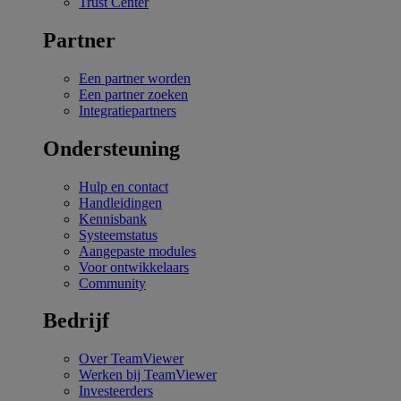
Trust Center
Partner
Een partner worden
Een partner zoeken
Integratiepartners
Ondersteuning
Hulp en contact
Handleidingen
Kennisbank
Systeemstatus
Aangepaste modules
Voor ontwikkelaars
Community
Bedrijf
Over TeamViewer
Werken bij TeamViewer
Investeerders