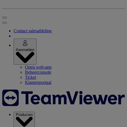
Contact salesafdeling
Aanmelden
Open web-app
Beheerconsole
Ticket
Klantenportaal
Producten