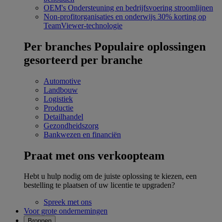
OEM's
Ondersteuning en bedrijfsvoering stroomlijnen
Non-profitorganisaties en onderwijs
30% korting op
TeamViewer-technologie
Per branches
Populaire oplossingen
gesorteerd per branche
Automotive
Landbouw
Logistiek
Productie
Detailhandel
Gezondheidszorg
Bankwezen en financiën
Praat met ons verkoopteam
Hebt u hulp nodig om de juiste oplossing te kiezen, een
bestelling te plaatsen of uw licentie te upgraden?
Spreek met ons
Voor grote ondernemingen
Bronnen