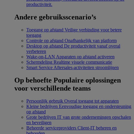
productiviteit.
Andere gebruiksscenario’s
Toegang op afstand
Veilige verbinding voor betere
toegang
Controle op afstand
Onafhankelijk van platform
Desktop op afstand
De productiviteit vanaf overal
verbeteren
Wake-on-LAN
Apparaten op afstand activeren
Schermdeling
Realtime visuele communicatie
Smart Service
Aftersales-activiteiten stroomlijnen
Op behoefte
Populaire oplossingen
voor verschillende teams
Persoonlijk gebruik
Overal toegang tot apparaten
Kleine bedrijven
Eenvoudige toegang en ondersteuning
op afstand
Grote bedrijven
IT van grote ondernemingen opschalen
en beveiligen
Beheerde serviceproviders
Client-IT beheren en
behouden