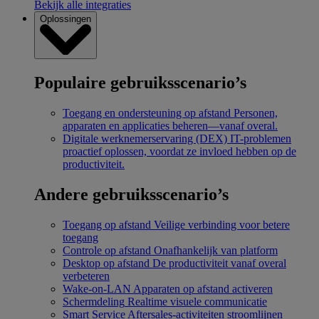
Bekijk alle integraties
Oplossingen
Populaire gebruiksscenario’s
Toegang en ondersteuning op afstand
Personen,
apparaten en applicaties beheren—vanaf overal.
Digitale werknemerservaring (DEX)
IT-problemen
proactief oplossen, voordat ze invloed hebben op de
productiviteit.
Andere gebruiksscenario’s
Toegang op afstand
Veilige verbinding voor betere
toegang
Controle op afstand
Onafhankelijk van platform
Desktop op afstand
De productiviteit vanaf overal
verbeteren
Wake-on-LAN
Apparaten op afstand activeren
Schermdeling
Realtime visuele communicatie
Smart Service
Aftersales-activiteiten stroomlijnen