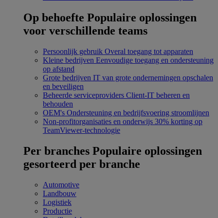
Op behoefte
Populaire oplossingen
voor verschillende teams
Persoonlijk gebruik
Overal toegang tot apparaten
Kleine bedrijven
Eenvoudige toegang en ondersteuning
op afstand
Grote bedrijven
IT van grote ondernemingen opschalen
en beveiligen
Beheerde serviceproviders
Client-IT beheren en
behouden
OEM's
Ondersteuning en bedrijfsvoering stroomlijnen
Non-profitorganisaties en onderwijs
30% korting op
TeamViewer-technologie
Per branches
Populaire oplossingen
gesorteerd per branche
Automotive
Landbouw
Logistiek
Productie