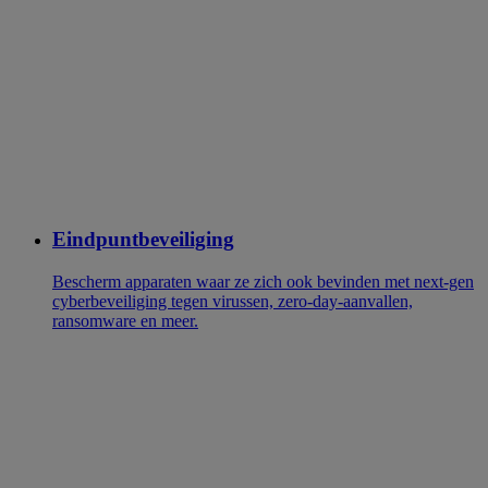
Eindpuntbeveiliging
Bescherm apparaten waar ze zich ook bevinden met next-gen
cyberbeveiliging tegen virussen, zero-day-aanvallen,
ransomware en meer.