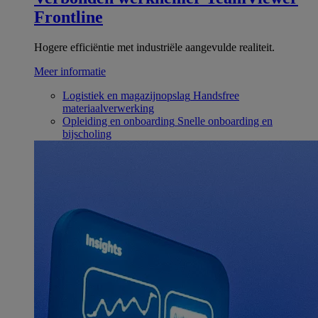
Frontline
Hogere efficiëntie met industriële aangevulde realiteit.
Meer informatie
Logistiek en magazijnopslag
Handsfree
materiaalverwerking
Opleiding en onboarding
Snelle onboarding en
bijscholing