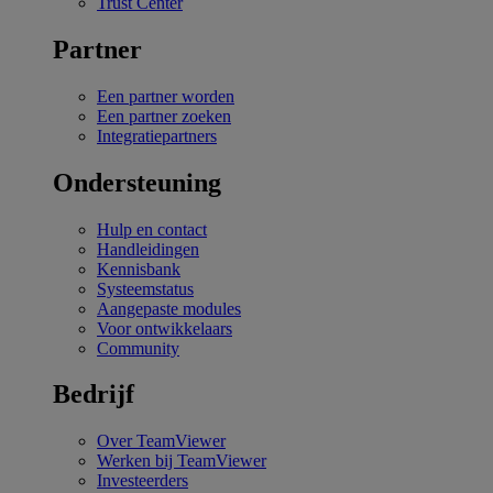
Trust Center
Partner
Een partner worden
Een partner zoeken
Integratiepartners
Ondersteuning
Hulp en contact
Handleidingen
Kennisbank
Systeemstatus
Aangepaste modules
Voor ontwikkelaars
Community
Bedrijf
Over TeamViewer
Werken bij TeamViewer
Investeerders