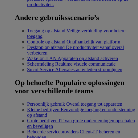
productiviteit.
Andere gebruiksscenario’s
Toegang op afstand
Veilige verbinding voor betere
toegang
Controle op afstand
Onafhankelijk van platform
Desktop op afstand
De productiviteit vanaf overal
verbeteren
Wake-on-LAN
Apparaten op afstand activeren
Schermdeling
Realtime visuele communicatie
Smart Service
Aftersales-activiteiten stroomlijnen
Op behoefte
Populaire oplossingen
voor verschillende teams
Persoonlijk gebruik
Overal toegang tot apparaten
Kleine bedrijven
Eenvoudige toegang en ondersteuning
op afstand
Grote bedrijven
IT van grote ondernemingen opschalen
en beveiligen
Beheerde serviceproviders
Client-IT beheren en
behouden