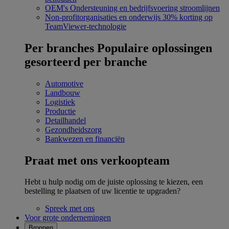
OEM's
Ondersteuning en bedrijfsvoering stroomlijnen
Non-profitorganisaties en onderwijs
30% korting op
TeamViewer-technologie
Per branches
Populaire oplossingen
gesorteerd per branche
Automotive
Landbouw
Logistiek
Productie
Detailhandel
Gezondheidszorg
Bankwezen en financiën
Praat met ons verkoopteam
Hebt u hulp nodig om de juiste oplossing te kiezen, een
bestelling te plaatsen of uw licentie te upgraden?
Spreek met ons
Voor grote ondernemingen
Bronnen