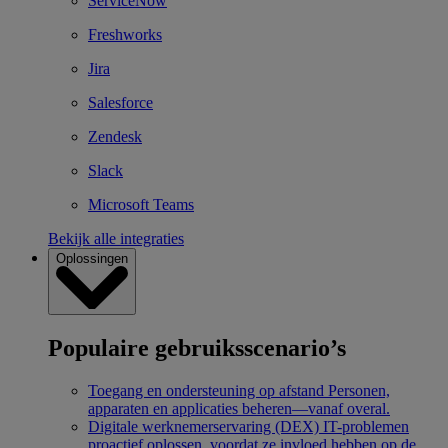
ServiceNow
Freshworks
Jira
Salesforce
Zendesk
Slack
Microsoft Teams
Bekijk alle integraties
Oplossingen
Populaire gebruiksscenario’s
Toegang en ondersteuning op afstand
Personen,
apparaten en applicaties beheren—vanaf overal.
Digitale werknemerservaring (DEX)
IT-problemen
proactief oplossen, voordat ze invloed hebben op de