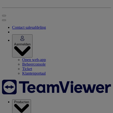
Contact salesafdeling
Aanmelden
Open web-app
Beheerconsole
Ticket
Klantenportaal
Producten