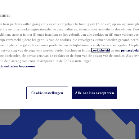
anner
 haar partners willen graag cookies en soortgelijke technologieën ("Cookie") op uw apparaat p
aring en onze marketingmaatregelen te personaliseren, evenals voor analytische doeleinden. Do
klikken, stemt u in met (i) onze instelling en het gebruik van alle cookies en (ii) onze verdere v
zijn verzameld tijdens het gebruik van de cookies, die vervolgens kunnen worden gecombineer
ameld tijdens uw gebruik van onze producten en de bijbehorende analytische maatregelen. De pla
e verwerking van de gegevens worden verder beschreven in ons
cookiebeleid
en ons
privacybele
acte doeleinden, de ontvangers van de cookies en de duur van de opslag van de cookies. Als u u
t u de plaatsing van cookies aanpassen in de Cookie-instellingen.
downloaden
Impressum
Cookie-instellingen
Alle cookies accepteren