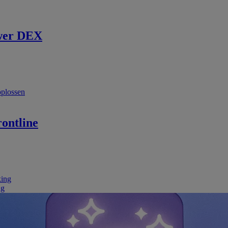
wer DEX
oplossen
ontline
king
ng