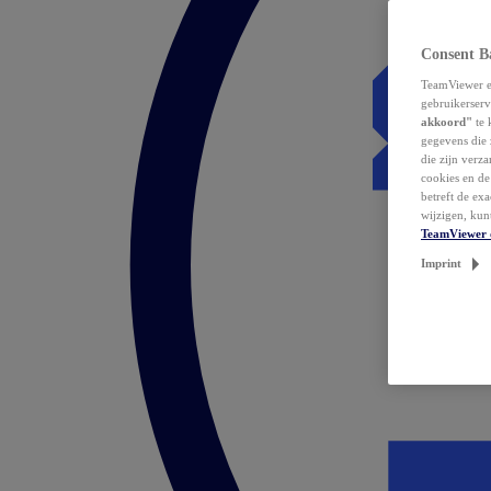
Consent B
TeamViewer en
gebruikerserv
akkoord"
te 
gegevens die 
die zijn verz
cookies en d
betreft de ex
wijzigen, kun
TeamViewer 
Imprint