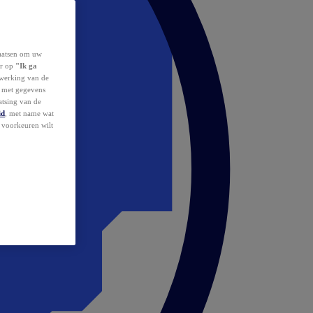
laatsen om uw
or op
"Ik ga
erwerking van de
d met gegevens
atsing van de
id
, met name wat
w voorkeuren wilt