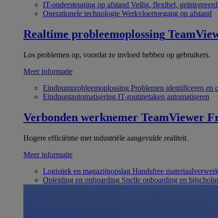
IT-ondersteuning op afstand
Veilig, flexibel, geïntegreerd
Operationele technologie
Werkvloertoegang op afstand
Realtime probleemoplossing
TeamVie
Los problemen op, voordat ze invloed hebben op gebruikers.
Meer informatie
Eindpuntprobleemoplossing
Problemen identificeren en 
Eindpuntautomatisering
IT-routinetaken automatiseren
Verbonden werknemer
TeamViewer Fr
Hogere efficiëntie met industriële aangevulde realiteit.
Meer informatie
Logistiek en magazijnopslag
Handsfree materiaalverwer
Opleiding en onboarding
Snelle onboarding en bijscholi