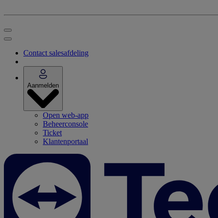
Contact salesafdeling
Aanmelden
Open web-app
Beheerconsole
Ticket
Klantenportaal