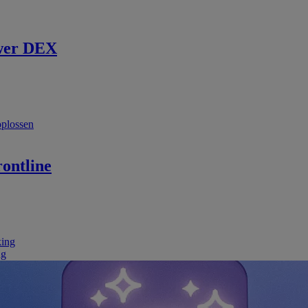
wer DEX
oplossen
ontline
king
ng