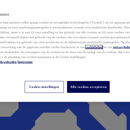
anner
 haar partners willen graag cookies en soortgelijke technologieën ("Cookie") op uw apparaat p
aring en onze marketingmaatregelen te personaliseren, evenals voor analytische doeleinden. Do
klikken, stemt u in met (i) onze instelling en het gebruik van alle cookies en (ii) onze verdere v
zijn verzameld tijdens het gebruik van de cookies, die vervolgens kunnen worden gecombineer
ameld tijdens uw gebruik van onze producten en de bijbehorende analytische maatregelen. De pla
e verwerking van de gegevens worden verder beschreven in ons
cookiebeleid
en ons
privacybele
acte doeleinden, de ontvangers van de cookies en de duur van de opslag van de cookies. Als u u
t u de plaatsing van cookies aanpassen in de Cookie-instellingen.
downloaden
Impressum
Cookie-instellingen
Alle cookies accepteren