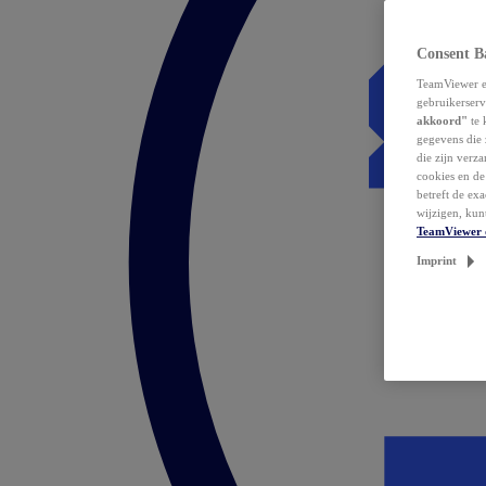
Consent B
TeamViewer en
gebruikerserv
akkoord"
te 
gegevens die 
die zijn verz
cookies en d
betreft de ex
wijzigen, kun
TeamViewer 
Imprint