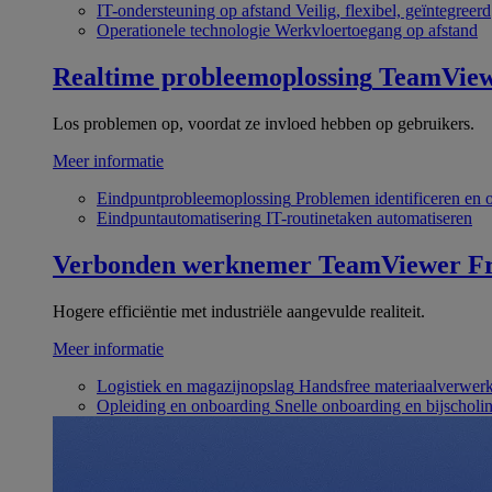
IT-ondersteuning op afstand
Veilig, flexibel, geïntegreerd
Operationele technologie
Werkvloertoegang op afstand
Realtime probleemoplossing
TeamVie
Los problemen op, voordat ze invloed hebben op gebruikers.
Meer informatie
Eindpuntprobleemoplossing
Problemen identificeren en 
Eindpuntautomatisering
IT-routinetaken automatiseren
Verbonden werknemer
TeamViewer Fr
Hogere efficiëntie met industriële aangevulde realiteit.
Meer informatie
Logistiek en magazijnopslag
Handsfree materiaalverwer
Opleiding en onboarding
Snelle onboarding en bijscholi