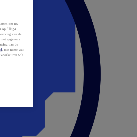
laatsen om uw
or op
"Ik ga
erwerking van de
d met gegevens
atsing van de
id
, met name wat
w voorkeuren wilt