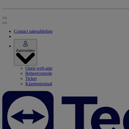
Contact salesafdeling
Aanmelden
Open web-app
Beheerconsole
Ticket
Klantenportaal