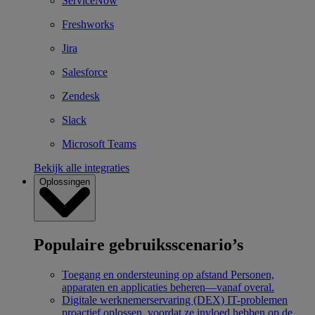
ServiceNow
Freshworks
Jira
Salesforce
Zendesk
Slack
Microsoft Teams
Bekijk alle integraties
Oplossingen
Populaire gebruiksscenario’s
Toegang en ondersteuning op afstand
Personen,
apparaten en applicaties beheren—vanaf overal.
Digitale werknemerservaring (DEX)
IT-problemen
proactief oplossen, voordat ze invloed hebben op de