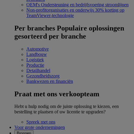
OEM's
Ondersteuning en bedrijfsvoering stroomlijnen
Non-profitorganisaties en onderwijs
30% korting op
TeamViewer-technologie
Per branches
Populaire oplossingen
gesorteerd per branche
Automotive
Landbouw
Logistiek
Productie
Detailhandel
Gezondheidszorg
Bankwezen en financiën
Praat met ons verkoopteam
Hebt u hulp nodig om de juiste oplossing te kiezen, een
bestelling te plaatsen of uw licentie te upgraden?
Spreek met ons
Voor grote ondernemingen
Bronnen