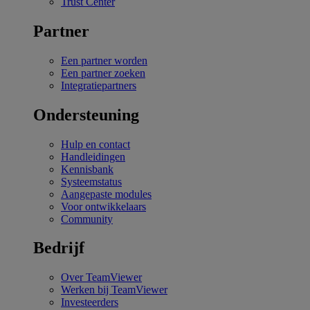
Trust Center
Partner
Een partner worden
Een partner zoeken
Integratiepartners
Ondersteuning
Hulp en contact
Handleidingen
Kennisbank
Systeemstatus
Aangepaste modules
Voor ontwikkelaars
Community
Bedrijf
Over TeamViewer
Werken bij TeamViewer
Investeerders