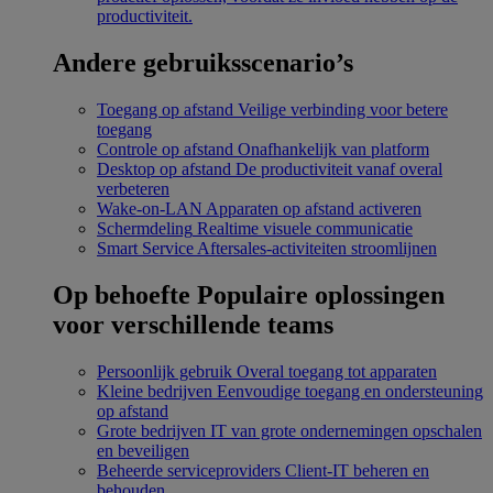
productiviteit.
Andere gebruiksscenario’s
Toegang op afstand
Veilige verbinding voor betere
toegang
Controle op afstand
Onafhankelijk van platform
Desktop op afstand
De productiviteit vanaf overal
verbeteren
Wake-on-LAN
Apparaten op afstand activeren
Schermdeling
Realtime visuele communicatie
Smart Service
Aftersales-activiteiten stroomlijnen
Op behoefte
Populaire oplossingen
voor verschillende teams
Persoonlijk gebruik
Overal toegang tot apparaten
Kleine bedrijven
Eenvoudige toegang en ondersteuning
op afstand
Grote bedrijven
IT van grote ondernemingen opschalen
en beveiligen
Beheerde serviceproviders
Client-IT beheren en
behouden