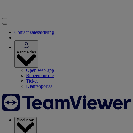
Contact salesafdeling
Aanmelden
Open web-app
Beheerconsole
Ticket
Klantenportaal
Producten