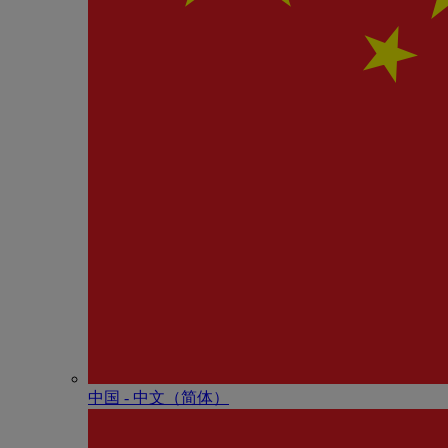
中国 - 中⽂（简体）