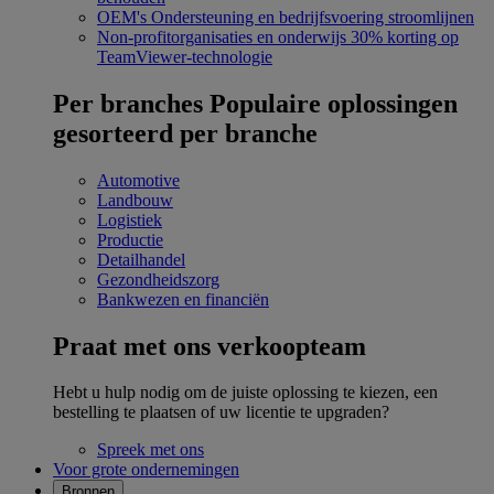
OEM's
Ondersteuning en bedrijfsvoering stroomlijnen
Non-profitorganisaties en onderwijs
30% korting op
TeamViewer-technologie
Per branches
Populaire oplossingen
gesorteerd per branche
Automotive
Landbouw
Logistiek
Productie
Detailhandel
Gezondheidszorg
Bankwezen en financiën
Praat met ons verkoopteam
Hebt u hulp nodig om de juiste oplossing te kiezen, een
bestelling te plaatsen of uw licentie te upgraden?
Spreek met ons
Voor grote ondernemingen
Bronnen