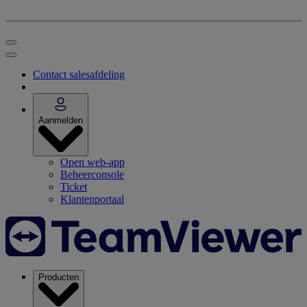
Contact salesafdeling
Aanmelden
Open web-app
Beheerconsole
Ticket
Klantenportaal
Producten