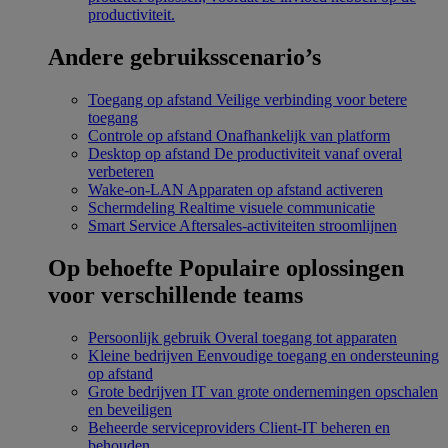
productiviteit.
Andere gebruiksscenario’s
Toegang op afstand
Veilige verbinding voor betere
toegang
Controle op afstand
Onafhankelijk van platform
Desktop op afstand
De productiviteit vanaf overal
verbeteren
Wake-on-LAN
Apparaten op afstand activeren
Schermdeling
Realtime visuele communicatie
Smart Service
Aftersales-activiteiten stroomlijnen
Op behoefte
Populaire oplossingen
voor verschillende teams
Persoonlijk gebruik
Overal toegang tot apparaten
Kleine bedrijven
Eenvoudige toegang en ondersteuning
op afstand
Grote bedrijven
IT van grote ondernemingen opschalen
en beveiligen
Beheerde serviceproviders
Client-IT beheren en
behouden