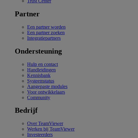
Trust Center
Partner
Een partner worden
Een partner zoeken
Integratiepartners
Ondersteuning
Hulp en contact
Handleidingen
Kennisbank
Systeemstatus
Aangepaste modules
Voor ontwikkelaars
Community
Bedrijf
Over TeamViewer
Werken bij TeamViewer
Investeerders