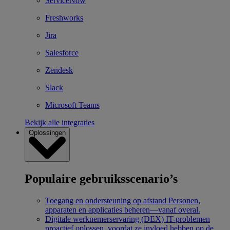
ServiceNow
Freshworks
Jira
Salesforce
Zendesk
Slack
Microsoft Teams
Bekijk alle integraties
Oplossingen
Populaire gebruiksscenario’s
Toegang en ondersteuning op afstand
Personen,
apparaten en applicaties beheren—vanaf overal.
Digitale werknemerservaring (DEX)
IT-problemen
proactief oplossen, voordat ze invloed hebben op de