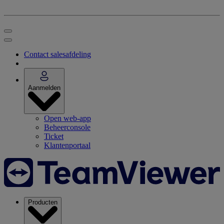
Contact salesafdeling
Aanmelden
Open web-app
Beheerconsole
Ticket
Klantenportaal
Producten