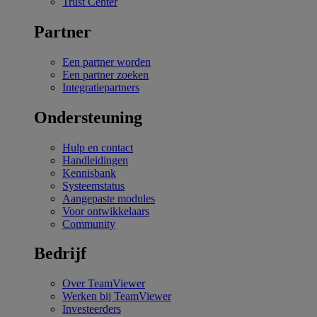
Trust Center
Partner
Een partner worden
Een partner zoeken
Integratiepartners
Ondersteuning
Hulp en contact
Handleidingen
Kennisbank
Systeemstatus
Aangepaste modules
Voor ontwikkelaars
Community
Bedrijf
Over TeamViewer
Werken bij TeamViewer
Investeerders