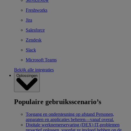
ServiceNow
Freshworks
Jira
Salesforce
Zendesk
Slack
Microsoft Teams
Bekijk alle integraties
Oplossingen
Populaire gebruiksscenario’s
Toegang en ondersteuning op afstand
Personen,
apparaten en applicaties beheren—vanaf overal.
Digitale werknemerservaring (DEX)
IT-problemen
proactief oplossen, voordat ze invloed hebben op de