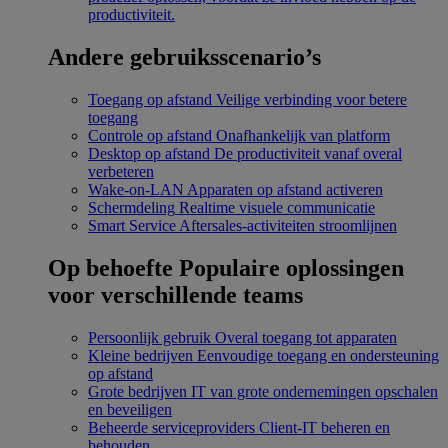
productiviteit.
Andere gebruiksscenario’s
Toegang op afstand
Veilige verbinding voor betere
toegang
Controle op afstand
Onafhankelijk van platform
Desktop op afstand
De productiviteit vanaf overal
verbeteren
Wake-on-LAN
Apparaten op afstand activeren
Schermdeling
Realtime visuele communicatie
Smart Service
Aftersales-activiteiten stroomlijnen
Op behoefte
Populaire oplossingen
voor verschillende teams
Persoonlijk gebruik
Overal toegang tot apparaten
Kleine bedrijven
Eenvoudige toegang en ondersteuning
op afstand
Grote bedrijven
IT van grote ondernemingen opschalen
en beveiligen
Beheerde serviceproviders
Client-IT beheren en
behouden