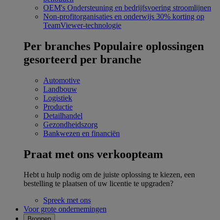
OEM's
Ondersteuning en bedrijfsvoering stroomlijnen
Non-profitorganisaties en onderwijs
30% korting op
TeamViewer-technologie
Per branches
Populaire oplossingen
gesorteerd per branche
Automotive
Landbouw
Logistiek
Productie
Detailhandel
Gezondheidszorg
Bankwezen en financiën
Praat met ons verkoopteam
Hebt u hulp nodig om de juiste oplossing te kiezen, een
bestelling te plaatsen of uw licentie te upgraden?
Spreek met ons
Voor grote ondernemingen
Bronnen