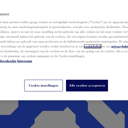
anner
 haar partners willen graag cookies en soortgelijke technologieën ("Cookie") op uw apparaat p
aring en onze marketingmaatregelen te personaliseren, evenals voor analytische doeleinden. Do
klikken, stemt u in met (i) onze instelling en het gebruik van alle cookies en (ii) onze verdere v
zijn verzameld tijdens het gebruik van de cookies, die vervolgens kunnen worden gecombineer
ameld tijdens uw gebruik van onze producten en de bijbehorende analytische maatregelen. De pla
e verwerking van de gegevens worden verder beschreven in ons
cookiebeleid
en ons
privacybele
acte doeleinden, de ontvangers van de cookies en de duur van de opslag van de cookies. Als u u
t u de plaatsing van cookies aanpassen in de Cookie-instellingen.
downloaden
Impressum
Cookie-instellingen
Alle cookies accepteren