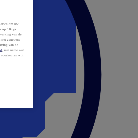
laatsen om uw
or op
"Ik ga
erwerking van de
d met gegevens
atsing van de
id
, met name wat
w voorkeuren wilt