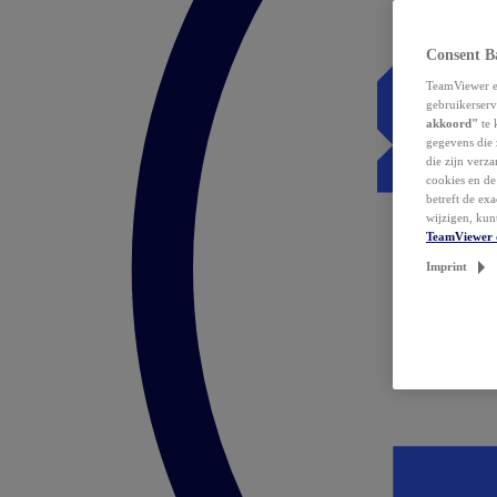
Consent B
TeamViewer en
gebruikerserv
akkoord"
te 
gegevens die 
die zijn verz
cookies en d
betreft de ex
wijzigen, kun
TeamViewer 
Imprint