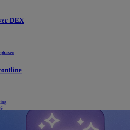
wer DEX
oplossen
ontline
king
ng