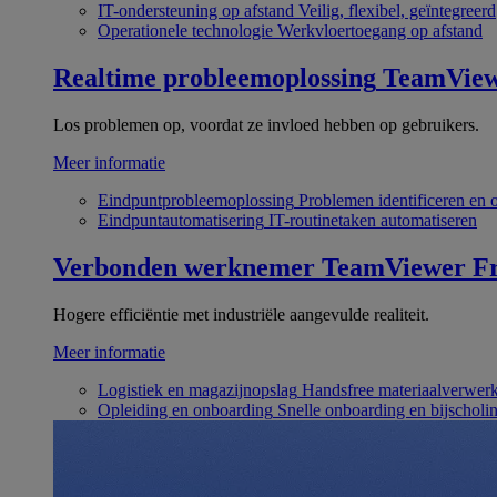
IT-ondersteuning op afstand
Veilig, flexibel, geïntegreerd
Operationele technologie
Werkvloertoegang op afstand
Realtime probleemoplossing
TeamVie
Los problemen op, voordat ze invloed hebben op gebruikers.
Meer informatie
Eindpuntprobleemoplossing
Problemen identificeren en 
Eindpuntautomatisering
IT-routinetaken automatiseren
Verbonden werknemer
TeamViewer Fr
Hogere efficiëntie met industriële aangevulde realiteit.
Meer informatie
Logistiek en magazijnopslag
Handsfree materiaalverwer
Opleiding en onboarding
Snelle onboarding en bijscholi