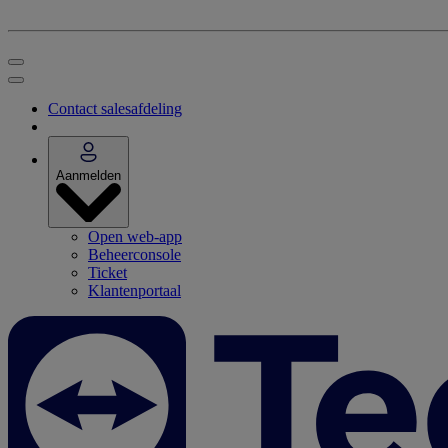
Contact salesafdeling
Aanmelden
Open web-app
Beheerconsole
Ticket
Klantenportaal