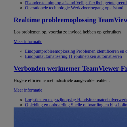
IT-ondersteuning op afstand
Veilig, flexibel, geïntegreerd
Operationele technologie
Werkvloertoegang op afstand
Realtime probleemoplossing
TeamVie
Los problemen op, voordat ze invloed hebben op gebruikers.
Meer informatie
Eindpuntprobleemoplossing
Problemen identificeren en 
Eindpuntautomatisering
IT-routinetaken automatiseren
Verbonden werknemer
TeamViewer Fr
Hogere efficiëntie met industriële aangevulde realiteit.
Meer informatie
Logistiek en magazijnopslag
Handsfree materiaalverwer
Opleiding en onboarding
Snelle onboarding en bijscholi