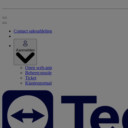
Contact salesafdeling
Aanmelden
Open web-app
Beheerconsole
Ticket
Klantenportaal