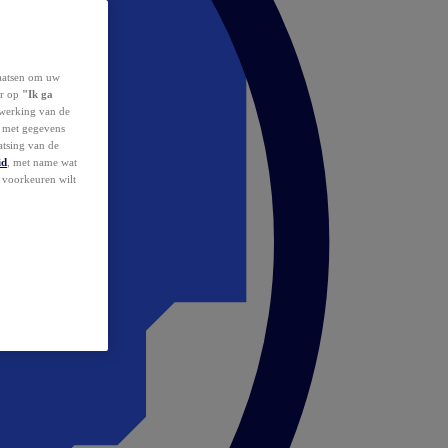
laatsen om uw
or op
"Ik ga
erwerking van de
d met gegevens
atsing van de
id
, met name wat
w voorkeuren wilt