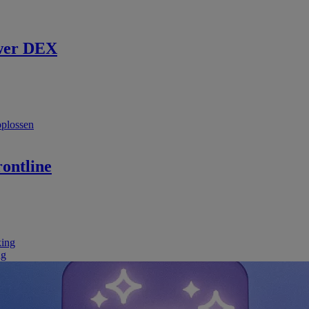
wer DEX
oplossen
ontline
king
ng