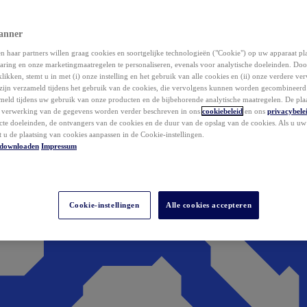
anner
 haar partners willen graag cookies en soortgelijke technologieën ("Cookie") op uw apparaat p
aring en onze marketingmaatregelen te personaliseren, evenals voor analytische doeleinden. Do
klikken, stemt u in met (i) onze instelling en het gebruik van alle cookies en (ii) onze verdere v
zijn verzameld tijdens het gebruik van de cookies, die vervolgens kunnen worden gecombineer
ameld tijdens uw gebruik van onze producten en de bijbehorende analytische maatregelen. De pla
e verwerking van de gegevens worden verder beschreven in ons
cookiebeleid
en ons
privacybele
acte doeleinden, de ontvangers van de cookies en de duur van de opslag van de cookies. Als u u
t u de plaatsing van cookies aanpassen in de Cookie-instellingen.
downloaden
Impressum
Cookie-instellingen
Alle cookies accepteren