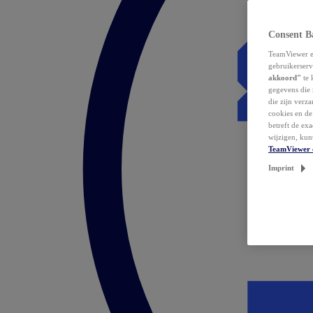
Consent B
TeamViewer en
gebruikerserv
akkoord"
te 
gegevens die 
die zijn verz
cookies en d
betreft de ex
wijzigen, kun
TeamViewer 
Imprint