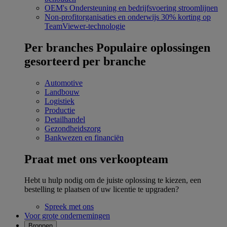
OEM's
Ondersteuning en bedrijfsvoering stroomlijnen
Non-profitorganisaties en onderwijs
30% korting op
TeamViewer-technologie
Per branches
Populaire oplossingen
gesorteerd per branche
Automotive
Landbouw
Logistiek
Productie
Detailhandel
Gezondheidszorg
Bankwezen en financiën
Praat met ons verkoopteam
Hebt u hulp nodig om de juiste oplossing te kiezen, een
bestelling te plaatsen of uw licentie te upgraden?
Spreek met ons
Voor grote ondernemingen
Bronnen