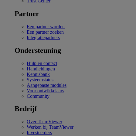
Trust Center
Partner
Een partner worden
Een partner zoeken
Integratiepartners
Ondersteuning
Hulp en contact
Handleidingen
Kennisbank
Systeemstatus
Aangepaste modules
Voor ontwikkelaars
Community
Bedrijf
Over TeamViewer
Werken bij TeamViewer
Investeerders