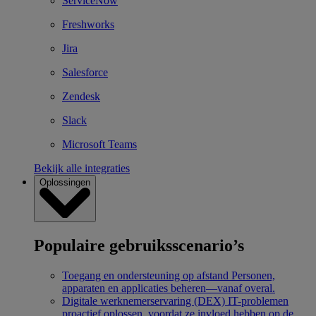
ServiceNow
Freshworks
Jira
Salesforce
Zendesk
Slack
Microsoft Teams
Bekijk alle integraties
Oplossingen
Populaire gebruiksscenario’s
Toegang en ondersteuning op afstand
Personen,
apparaten en applicaties beheren—vanaf overal.
Digitale werknemerservaring (DEX)
IT-problemen
proactief oplossen, voordat ze invloed hebben op de