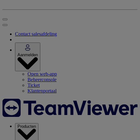
Contact salesafdeling
Aanmelden
Open web-app
Beheerconsole
Ticket
Klantenportaal
Producten