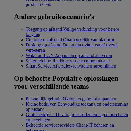
productiviteit.
Andere gebruiksscenario’s
Toegang op afstand
Veilige verbinding voor betere
toegang
Controle op afstand
Onafhankelijk van platform
Desktop op afstand
De productiviteit vanaf overal
verbeteren
Wake-on-LAN
Apparaten op afstand activeren
Schermdeling
Realtime visuele communicatie
Smart Service
Aftersales-activiteiten stroomlijnen
Op behoefte
Populaire oplossingen
voor verschillende teams
Persoonlijk gebruik
Overal toegang tot apparaten
Kleine bedrijven
Eenvoudige toegang en ondersteuning
op afstand
Grote bedrijven
IT van grote ondernemingen opschalen
en beveiligen
Beheerde serviceproviders
Client-IT beheren en
behouden