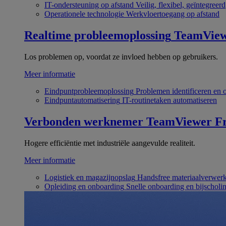
IT-ondersteuning op afstand
Veilig, flexibel, geïntegreerd
Operationele technologie
Werkvloertoegang op afstand
Realtime probleemoplossing
TeamVie
Los problemen op, voordat ze invloed hebben op gebruikers.
Meer informatie
Eindpuntprobleemoplossing
Problemen identificeren en 
Eindpuntautomatisering
IT-routinetaken automatiseren
Verbonden werknemer
TeamViewer Fr
Hogere efficiëntie met industriële aangevulde realiteit.
Meer informatie
Logistiek en magazijnopslag
Handsfree materiaalverwer
Opleiding en onboarding
Snelle onboarding en bijscholi