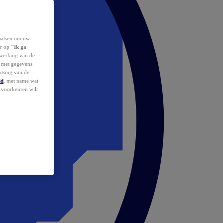
laatsen om uw
or op
"Ik ga
erwerking van de
d met gegevens
atsing van de
id
, met name wat
w voorkeuren wilt