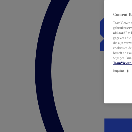
Consent B
TeamViewer en
gebruikerserv
akkoord"
te 
gegevens die 
die zijn verz
cookies en d
betreft de ex
wijzigen, kun
TeamViewer 
Imprint