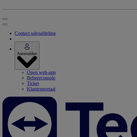
Contact salesafdeling
Aanmelden
Open web-app
Beheerconsole
Ticket
Klantenportaal