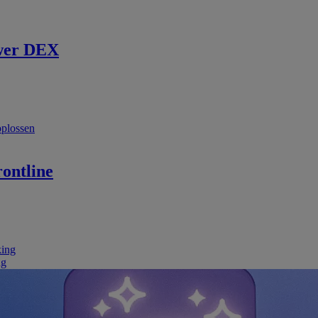
wer DEX
oplossen
ontline
king
ng