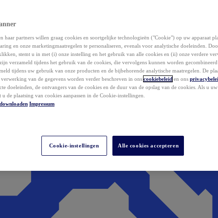
anner
 haar partners willen graag cookies en soortgelijke technologieën ("Cookie") op uw apparaat p
aring en onze marketingmaatregelen te personaliseren, evenals voor analytische doeleinden. Do
klikken, stemt u in met (i) onze instelling en het gebruik van alle cookies en (ii) onze verdere v
zijn verzameld tijdens het gebruik van de cookies, die vervolgens kunnen worden gecombineer
ameld tijdens uw gebruik van onze producten en de bijbehorende analytische maatregelen. De pla
e verwerking van de gegevens worden verder beschreven in ons
cookiebeleid
en ons
privacybele
acte doeleinden, de ontvangers van de cookies en de duur van de opslag van de cookies. Als u u
t u de plaatsing van cookies aanpassen in de Cookie-instellingen.
downloaden
Impressum
Cookie-instellingen
Alle cookies accepteren