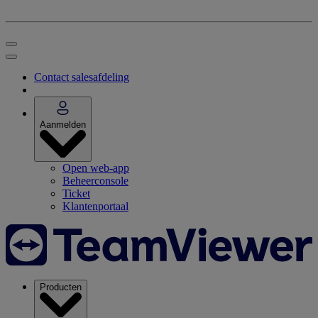
Contact salesafdeling
Aanmelden
Open web-app
Beheerconsole
Ticket
Klantenportaal
Producten