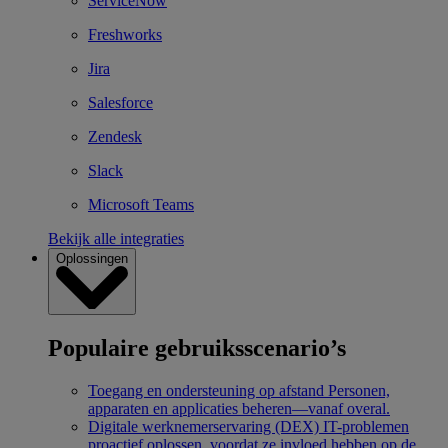
ServiceNow
Freshworks
Jira
Salesforce
Zendesk
Slack
Microsoft Teams
Bekijk alle integraties
Oplossingen
Populaire gebruiksscenario’s
Toegang en ondersteuning op afstand
Personen,
apparaten en applicaties beheren—vanaf overal.
Digitale werknemerservaring (DEX)
IT-problemen
proactief oplossen, voordat ze invloed hebben op de