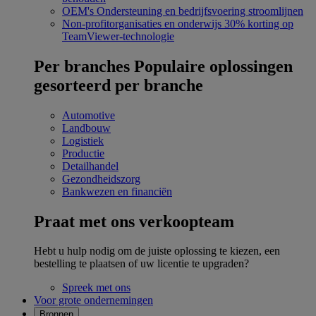
OEM's
Ondersteuning en bedrijfsvoering stroomlijnen
Non-profitorganisaties en onderwijs
30% korting op
TeamViewer-technologie
Per branches
Populaire oplossingen
gesorteerd per branche
Automotive
Landbouw
Logistiek
Productie
Detailhandel
Gezondheidszorg
Bankwezen en financiën
Praat met ons verkoopteam
Hebt u hulp nodig om de juiste oplossing te kiezen, een
bestelling te plaatsen of uw licentie te upgraden?
Spreek met ons
Voor grote ondernemingen
Bronnen