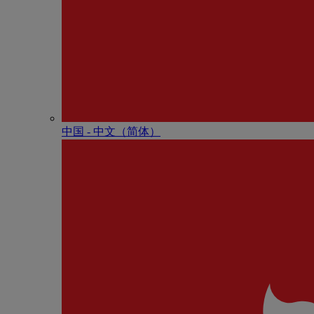
中国 - 中⽂（简体）