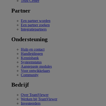
Trust Center
Partner
Een partner worden
Een partner zoeken
Integratiepartners
Ondersteuning
Hulp en contact
Handleidingen
Kennisbank
Systeemstatus
Aangepaste modules
Voor ontwikkelaars
Community
Bedrijf
Over TeamViewer
Werken bij TeamViewer
Investeerders