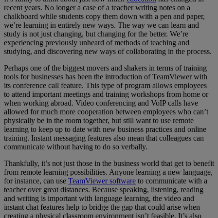
recent years. No longer a case of a teacher writing notes on a
chalkboard while students copy them down with a pen and paper,
we’re learning in entirely new ways. The way we can learn and
study is not just changing, but changing for the better. We’re
experiencing previously unheard of methods of teaching and
studying, and discovering new ways of collaborating in the process.
Perhaps one of the biggest movers and shakers in terms of training
tools for businesses has been the introduction of TeamViewer with
its conference call feature. This type of program allows employees
to attend important meetings and training workshops from home or
when working abroad. Video conferencing and VoIP calls have
allowed for much more cooperation between employees who can’t
physically be in the room together, but still want to use remote
learning to keep up to date with new business practices and online
training. Instant messaging features also mean that colleagues can
communicate without having to do so verbally.
Thankfully, it’s not just those in the business world that get to benefit
from remote learning possibilities. Anyone learning a new language,
for instance, can use
TeamViewer software
to communicate with a
teacher over great distances. Because speaking, listening, reading
and writing is important with language learning, the video and
instant chat features help to bridge the gap that could arise when
creating a physical classroom environment isn’t feasible. It’s also