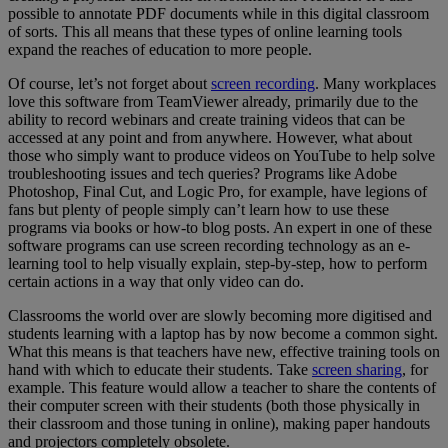
possible to annotate PDF documents while in this digital classroom
of sorts. This all means that these types of online learning tools
expand the reaches of education to more people.
Of course, let’s not forget about
screen recording
. Many workplaces
love this software from TeamViewer already, primarily due to the
ability to record webinars and create training videos that can be
accessed at any point and from anywhere. However, what about
those who simply want to produce videos on YouTube to help solve
troubleshooting issues and tech queries? Programs like Adobe
Photoshop, Final Cut, and Logic Pro, for example, have legions of
fans but plenty of people simply can’t learn how to use these
programs via books or how-to blog posts. An expert in one of these
software programs can use screen recording technology as an e-
learning tool to help visually explain, step-by-step, how to perform
certain actions in a way that only video can do.
Classrooms the world over are slowly becoming more digitised and
students learning with a laptop has by now become a common sight.
What this means is that teachers have new, effective training tools on
hand with which to educate their students. Take
screen sharing
, for
example. This feature would allow a teacher to share the contents of
their computer screen with their students (both those physically in
their classroom and those tuning in online), making paper handouts
and projectors completely obsolete.