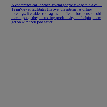
A conference call is when several people take part in a call –
TeamViewer facilitates this over the internet as online
meetings. It enables colleagues in different locations to hold
meetings together, increasing productivity and helping them
get on with their jobs faster.