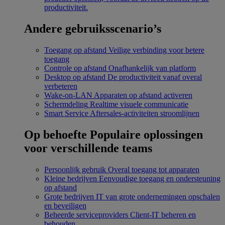
productiviteit.
Andere gebruiksscenario’s
Toegang op afstand
Veilige verbinding voor betere
toegang
Controle op afstand
Onafhankelijk van platform
Desktop op afstand
De productiviteit vanaf overal
verbeteren
Wake-on-LAN
Apparaten op afstand activeren
Schermdeling
Realtime visuele communicatie
Smart Service
Aftersales-activiteiten stroomlijnen
Op behoefte
Populaire oplossingen
voor verschillende teams
Persoonlijk gebruik
Overal toegang tot apparaten
Kleine bedrijven
Eenvoudige toegang en ondersteuning
op afstand
Grote bedrijven
IT van grote ondernemingen opschalen
en beveiligen
Beheerde serviceproviders
Client-IT beheren en
behouden