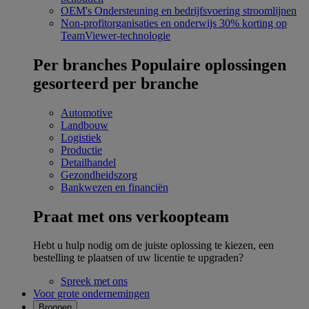
OEM's
Ondersteuning en bedrijfsvoering stroomlijnen
Non-profitorganisaties en onderwijs
30% korting op
TeamViewer-technologie
Per branches
Populaire oplossingen
gesorteerd per branche
Automotive
Landbouw
Logistiek
Productie
Detailhandel
Gezondheidszorg
Bankwezen en financiën
Praat met ons verkoopteam
Hebt u hulp nodig om de juiste oplossing te kiezen, een
bestelling te plaatsen of uw licentie te upgraden?
Spreek met ons
Voor grote ondernemingen
Bronnen