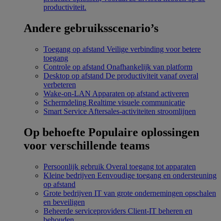
productiviteit.
Andere gebruiksscenario’s
Toegang op afstand
Veilige verbinding voor betere
toegang
Controle op afstand
Onafhankelijk van platform
Desktop op afstand
De productiviteit vanaf overal
verbeteren
Wake-on-LAN
Apparaten op afstand activeren
Schermdeling
Realtime visuele communicatie
Smart Service
Aftersales-activiteiten stroomlijnen
Op behoefte
Populaire oplossingen
voor verschillende teams
Persoonlijk gebruik
Overal toegang tot apparaten
Kleine bedrijven
Eenvoudige toegang en ondersteuning
op afstand
Grote bedrijven
IT van grote ondernemingen opschalen
en beveiligen
Beheerde serviceproviders
Client-IT beheren en
behouden