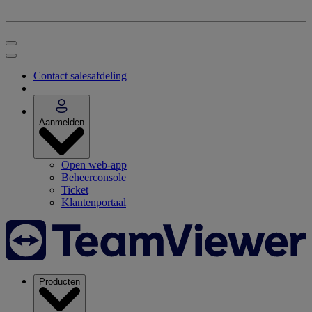
Contact salesafdeling
Aanmelden
Open web-app
Beheerconsole
Ticket
Klantenportaal
Producten