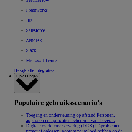
ServiceNow
Freshworks
Jira
Salesforce
Zendesk
Slack
Microsoft Teams
Bekijk alle integraties
Oplossingen
Populaire gebruiksscenario’s
Toegang en ondersteuning op afstand
Personen,
apparaten en applicaties beheren—vanaf overal.
Digitale werknemerservaring (DEX)
IT-problemen
proactief oplossen, voordat ze invloed hebben op de