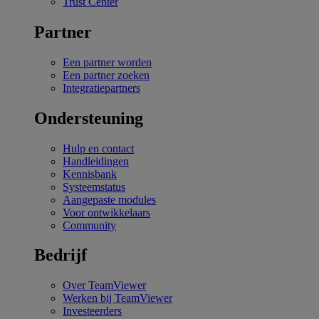
Trust Center
Partner
Een partner worden
Een partner zoeken
Integratiepartners
Ondersteuning
Hulp en contact
Handleidingen
Kennisbank
Systeemstatus
Aangepaste modules
Voor ontwikkelaars
Community
Bedrijf
Over TeamViewer
Werken bij TeamViewer
Investeerders