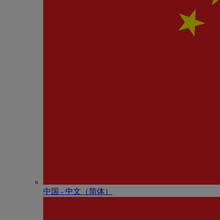
中国 - 中⽂（简体）