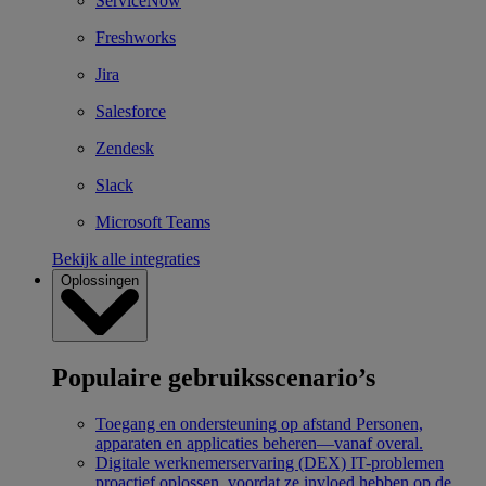
ServiceNow
Freshworks
Jira
Salesforce
Zendesk
Slack
Microsoft Teams
Bekijk alle integraties
Oplossingen
Populaire gebruiksscenario’s
Toegang en ondersteuning op afstand
Personen,
apparaten en applicaties beheren—vanaf overal.
Digitale werknemerservaring (DEX)
IT-problemen
proactief oplossen, voordat ze invloed hebben op de