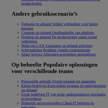
productiviteit.
Andere gebruiksscenario’s
Toegang op afstand
Veilige verbinding voor betere
toegang
Controle op afstand
Onafhankelijk van platform
Desktop op afstand
De productiviteit vanaf overal
verbeteren
Wake-on-LAN
Apparaten op afstand activeren
Schermdeling
Realtime visuele communicatie
Smart Service
Aftersales-activiteiten stroomlijnen
Op behoefte
Populaire oplossingen
voor verschillende teams
Persoonlijk gebruik
Overal toegang tot apparaten
Kleine bedrijven
Eenvoudige toegang en ondersteuning
op afstand
Grote bedrijven
IT van grote ondernemingen opschalen
en beveiligen
Beheerde serviceproviders
Client-IT beheren en
behouden