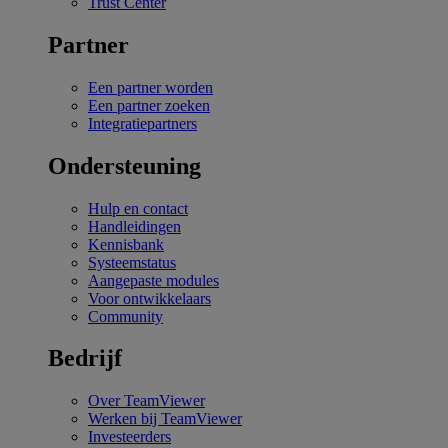
Trust Center
Partner
Een partner worden
Een partner zoeken
Integratiepartners
Ondersteuning
Hulp en contact
Handleidingen
Kennisbank
Systeemstatus
Aangepaste modules
Voor ontwikkelaars
Community
Bedrijf
Over TeamViewer
Werken bij TeamViewer
Investeerders