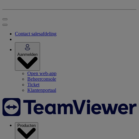
Contact salesafdeling
Aanmelden
Open web-app
Beheerconsole
Ticket
Klantenportaal
Producten