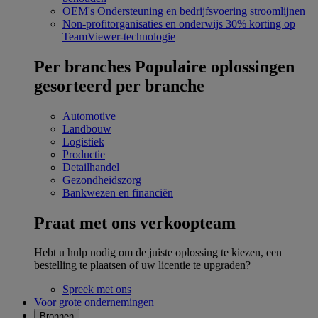
OEM's
Ondersteuning en bedrijfsvoering stroomlijnen
Non-profitorganisaties en onderwijs
30% korting op
TeamViewer-technologie
Per branches
Populaire oplossingen
gesorteerd per branche
Automotive
Landbouw
Logistiek
Productie
Detailhandel
Gezondheidszorg
Bankwezen en financiën
Praat met ons verkoopteam
Hebt u hulp nodig om de juiste oplossing te kiezen, een
bestelling te plaatsen of uw licentie te upgraden?
Spreek met ons
Voor grote ondernemingen
Bronnen