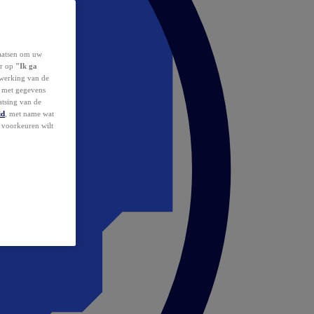
laatsen om uw
or op
"Ik ga
erwerking van de
d met gegevens
atsing van de
id
, met name wat
w voorkeuren wilt