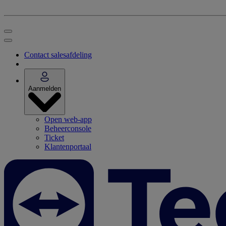
Contact salesafdeling
Aanmelden
Open web-app
Beheerconsole
Ticket
Klantenportaal