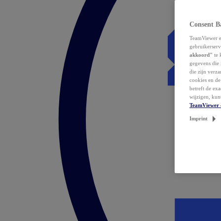
Consent B
TeamViewer en
gebruikerserv
akkoord"
te 
gegevens die 
die zijn verz
cookies en d
betreft de ex
wijzigen, kun
TeamViewer 
Imprint