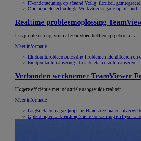
IT-ondersteuning op afstand
Veilig, flexibel, geïntegreerd
Operationele technologie
Werkvloertoegang op afstand
Realtime probleemoplossing
TeamVie
Los problemen op, voordat ze invloed hebben op gebruikers.
Meer informatie
Eindpuntprobleemoplossing
Problemen identificeren en 
Eindpuntautomatisering
IT-routinetaken automatiseren
Verbonden werknemer
TeamViewer Fr
Hogere efficiëntie met industriële aangevulde realiteit.
Meer informatie
Logistiek en magazijnopslag
Handsfree materiaalverwer
Opleiding en onboarding
Snelle onboarding en bijscholi