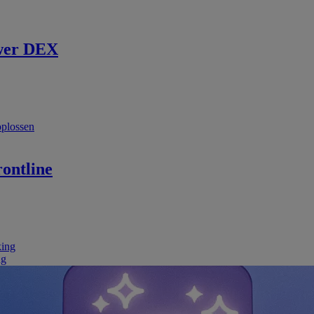
wer DEX
oplossen
ontline
king
ng