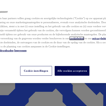
anner
 haar partners willen graag cookies en soortgelijke technologieën ("Cookie") op uw apparaat p
aring en onze marketingmaatregelen te personaliseren, evenals voor analytische doeleinden. Do
klikken, stemt u in met (i) onze instelling en het gebruik van alle cookies en (ii) onze verdere v
zijn verzameld tijdens het gebruik van de cookies, die vervolgens kunnen worden gecombineer
ameld tijdens uw gebruik van onze producten en de bijbehorende analytische maatregelen. De pla
e verwerking van de gegevens worden verder beschreven in ons
cookiebeleid
en ons
privacybele
acte doeleinden, de ontvangers van de cookies en de duur van de opslag van de cookies. Als u u
t u de plaatsing van cookies aanpassen in de Cookie-instellingen.
downloaden
Impressum
Cookie-instellingen
Alle cookies accepteren