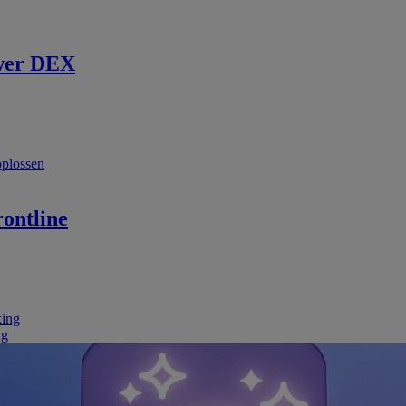
wer DEX
oplossen
ontline
king
ng