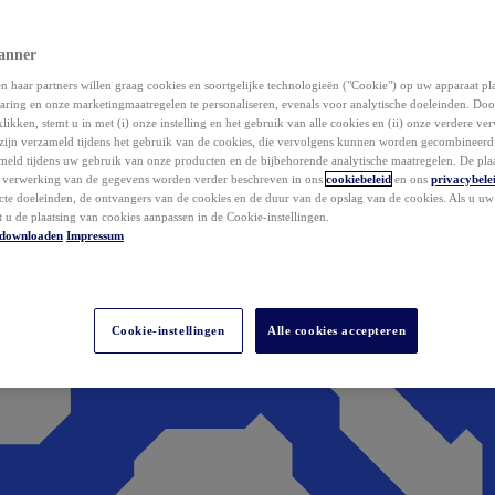
anner
 haar partners willen graag cookies en soortgelijke technologieën ("Cookie") op uw apparaat p
aring en onze marketingmaatregelen te personaliseren, evenals voor analytische doeleinden. Do
klikken, stemt u in met (i) onze instelling en het gebruik van alle cookies en (ii) onze verdere v
zijn verzameld tijdens het gebruik van de cookies, die vervolgens kunnen worden gecombineer
ameld tijdens uw gebruik van onze producten en de bijbehorende analytische maatregelen. De pla
e verwerking van de gegevens worden verder beschreven in ons
cookiebeleid
en ons
privacybele
acte doeleinden, de ontvangers van de cookies en de duur van de opslag van de cookies. Als u u
t u de plaatsing van cookies aanpassen in de Cookie-instellingen.
downloaden
Impressum
Cookie-instellingen
Alle cookies accepteren