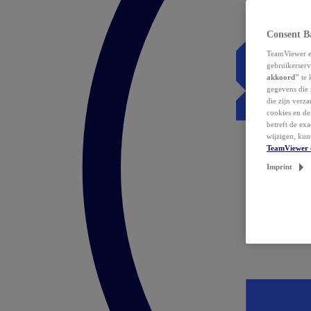
Consent B
TeamViewer en
gebruikerserv
akkoord"
te 
gegevens die 
die zijn verz
cookies en d
betreft de ex
wijzigen, kun
TeamViewer 
Imprint