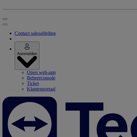
Contact salesafdeling
Aanmelden
Open web-app
Beheerconsole
Ticket
Klantenportaal