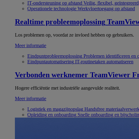
IT-ondersteuning op afstand
Veilig, flexibel, geïntegreerd
Operationele technologie
Werkvloertoegang op afstand
Realtime probleemoplossing
TeamVie
Los problemen op, voordat ze invloed hebben op gebruikers.
Meer informatie
Eindpuntprobleemoplossing
Problemen identificeren en 
Eindpuntautomatisering
IT-routinetaken automatiseren
Verbonden werknemer
TeamViewer Fr
Hogere efficiëntie met industriële aangevulde realiteit.
Meer informatie
Logistiek en magazijnopslag
Handsfree materiaalverwer
Opleiding en onboarding
Snelle onboarding en bijscholi