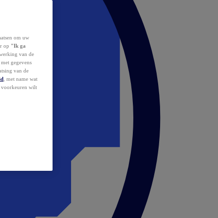
laatsen om uw
or op
"Ik ga
erwerking van de
d met gegevens
atsing van de
id
, met name wat
w voorkeuren wilt