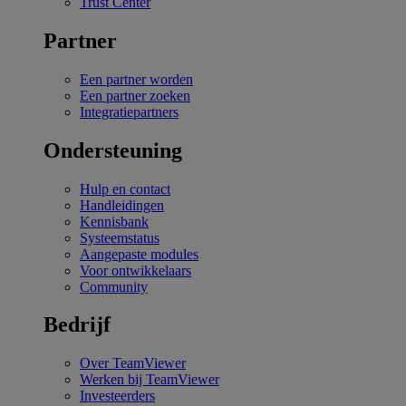
Trust Center
Partner
Een partner worden
Een partner zoeken
Integratiepartners
Ondersteuning
Hulp en contact
Handleidingen
Kennisbank
Systeemstatus
Aangepaste modules
Voor ontwikkelaars
Community
Bedrijf
Over TeamViewer
Werken bij TeamViewer
Investeerders