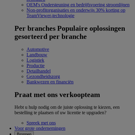
OEM's
Ondersteuning en bedrijfsvoering stroomlijnen
Non-profitorganisaties en onderwijs
30% korting op
TeamViewer-technologie
Per branches
Populaire oplossingen
gesorteerd per branche
Automotive
Landbouw
Logistiek
Productie
Detailhandel
Gezondheidszorg
Bankwezen en financiën
Praat met ons verkoopteam
Hebt u hulp nodig om de juiste oplossing te kiezen, een
bestelling te plaatsen of uw licentie te upgraden?
Spreek met ons
Voor grote ondernemingen
Bronnen