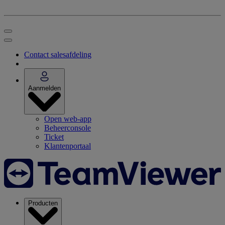
Contact salesafdeling
Aanmelden
Open web-app
Beheerconsole
Ticket
Klantenportaal
Producten