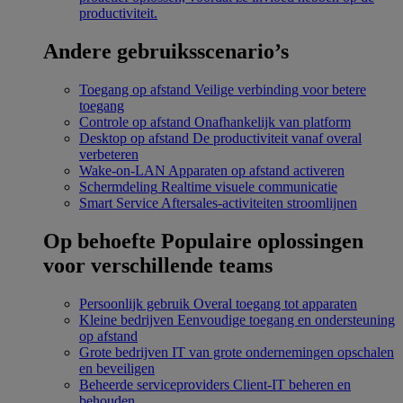
productiviteit.
Andere gebruiksscenario’s
Toegang op afstand
Veilige verbinding voor betere
toegang
Controle op afstand
Onafhankelijk van platform
Desktop op afstand
De productiviteit vanaf overal
verbeteren
Wake-on-LAN
Apparaten op afstand activeren
Schermdeling
Realtime visuele communicatie
Smart Service
Aftersales-activiteiten stroomlijnen
Op behoefte
Populaire oplossingen
voor verschillende teams
Persoonlijk gebruik
Overal toegang tot apparaten
Kleine bedrijven
Eenvoudige toegang en ondersteuning
op afstand
Grote bedrijven
IT van grote ondernemingen opschalen
en beveiligen
Beheerde serviceproviders
Client-IT beheren en
behouden