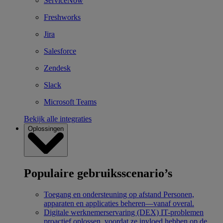
ServiceNow
Freshworks
Jira
Salesforce
Zendesk
Slack
Microsoft Teams
Bekijk alle integraties
Oplossingen
Populaire gebruiksscenario’s
Toegang en ondersteuning op afstand
Personen,
apparaten en applicaties beheren—vanaf overal.
Digitale werknemerservaring (DEX)
IT-problemen
proactief oplossen, voordat ze invloed hebben op de