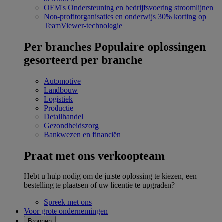
OEM's
Ondersteuning en bedrijfsvoering stroomlijnen
Non-profitorganisaties en onderwijs
30% korting op
TeamViewer-technologie
Per branches
Populaire oplossingen
gesorteerd per branche
Automotive
Landbouw
Logistiek
Productie
Detailhandel
Gezondheidszorg
Bankwezen en financiën
Praat met ons verkoopteam
Hebt u hulp nodig om de juiste oplossing te kiezen, een
bestelling te plaatsen of uw licentie te upgraden?
Spreek met ons
Voor grote ondernemingen
Bronnen