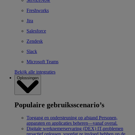
ServiceNow
Freshworks
Jira
Salesforce
Zendesk
Slack
Microsoft Teams
Bekijk alle integraties
Oplossingen
Populaire gebruiksscenario’s
Toegang en ondersteuning op afstand
Personen,
apparaten en applicaties beheren—vanaf overal.
Digitale werknemerservaring (DEX)
IT-problemen
proactief oplossen, voordat ze invloed hebben op de