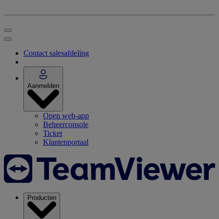
Contact salesafdeling
Aanmelden
Open web-app
Beheerconsole
Ticket
Klantenportaal
Producten