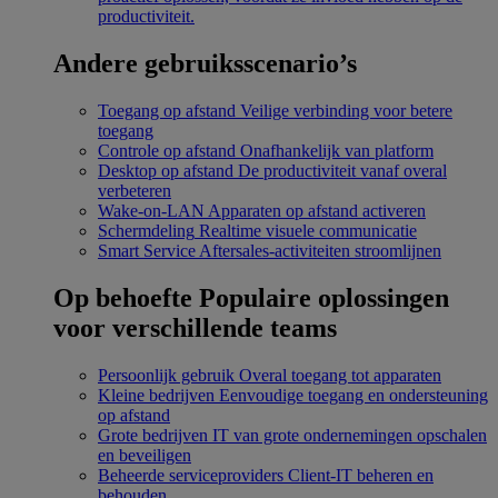
productiviteit.
Andere gebruiksscenario’s
Toegang op afstand
Veilige verbinding voor betere
toegang
Controle op afstand
Onafhankelijk van platform
Desktop op afstand
De productiviteit vanaf overal
verbeteren
Wake-on-LAN
Apparaten op afstand activeren
Schermdeling
Realtime visuele communicatie
Smart Service
Aftersales-activiteiten stroomlijnen
Op behoefte
Populaire oplossingen
voor verschillende teams
Persoonlijk gebruik
Overal toegang tot apparaten
Kleine bedrijven
Eenvoudige toegang en ondersteuning
op afstand
Grote bedrijven
IT van grote ondernemingen opschalen
en beveiligen
Beheerde serviceproviders
Client-IT beheren en
behouden