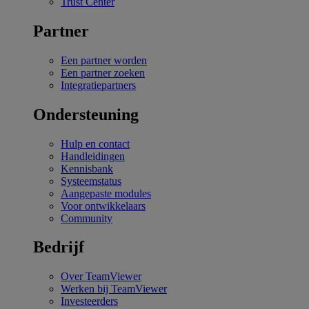
Trust Center
Partner
Een partner worden
Een partner zoeken
Integratiepartners
Ondersteuning
Hulp en contact
Handleidingen
Kennisbank
Systeemstatus
Aangepaste modules
Voor ontwikkelaars
Community
Bedrijf
Over TeamViewer
Werken bij TeamViewer
Investeerders