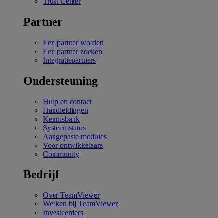
Trust Center
Partner
Een partner worden
Een partner zoeken
Integratiepartners
Ondersteuning
Hulp en contact
Handleidingen
Kennisbank
Systeemstatus
Aangepaste modules
Voor ontwikkelaars
Community
Bedrijf
Over TeamViewer
Werken bij TeamViewer
Investeerders