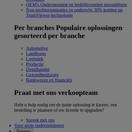
OEM's
Ondersteuning en bedrijfsvoering stroomlijnen
Non-profitorganisaties en onderwijs
30% korting op
TeamViewer-technologie
Per branches
Populaire oplossingen
gesorteerd per branche
Automotive
Landbouw
Logistiek
Productie
Detailhandel
Gezondheidszorg
Bankwezen en financiën
Praat met ons verkoopteam
Hebt u hulp nodig om de juiste oplossing te kiezen, een
bestelling te plaatsen of uw licentie te upgraden?
Spreek met ons
Voor grote ondernemingen
Bronnen