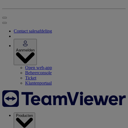
Contact salesafdeling
Aanmelden
Open web-app
Beheerconsole
Ticket
Klantenportaal
Producten