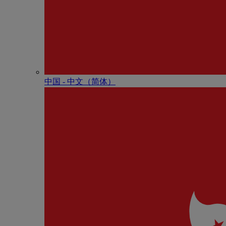
中国 - 中⽂（简体）