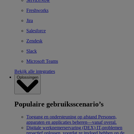
ServiceNow
Freshworks
Jira
Salesforce
Zendesk
Slack
Microsoft Teams
Bekijk alle integraties
Oplossingen
Populaire gebruiksscenario’s
Toegang en ondersteuning op afstand
Personen,
apparaten en applicaties beheren—vanaf overal.
Digitale werknemerservaring (DEX)
IT-problemen
proactief oplossen, voordat ze invloed hebben op de