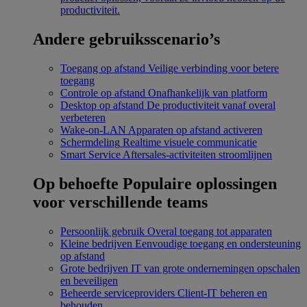
productiviteit.
Andere gebruiksscenario’s
Toegang op afstand
Veilige verbinding voor betere
toegang
Controle op afstand
Onafhankelijk van platform
Desktop op afstand
De productiviteit vanaf overal
verbeteren
Wake-on-LAN
Apparaten op afstand activeren
Schermdeling
Realtime visuele communicatie
Smart Service
Aftersales-activiteiten stroomlijnen
Op behoefte
Populaire oplossingen
voor verschillende teams
Persoonlijk gebruik
Overal toegang tot apparaten
Kleine bedrijven
Eenvoudige toegang en ondersteuning
op afstand
Grote bedrijven
IT van grote ondernemingen opschalen
en beveiligen
Beheerde serviceproviders
Client-IT beheren en
behouden