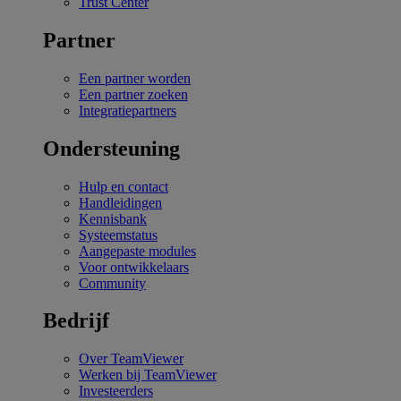
Trust Center
Partner
Een partner worden
Een partner zoeken
Integratiepartners
Ondersteuning
Hulp en contact
Handleidingen
Kennisbank
Systeemstatus
Aangepaste modules
Voor ontwikkelaars
Community
Bedrijf
Over TeamViewer
Werken bij TeamViewer
Investeerders