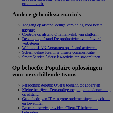
productiviteit.
Andere gebruiksscenario’s
Toegang op afstand
Veilige verbinding voor betere
toegang
Controle op afstand
Onafhankelijk van platform
Desktop op afstand
De productiviteit vanaf overal
verbeteren
Wake-on-LAN
Apparaten op afstand activeren
Schermdeling
Realtime visuele communicatie
Smart Service
Aftersales-activiteiten stroomlijnen
Op behoefte
Populaire oplossingen
voor verschillende teams
Persoonlijk gebruik
Overal toegang tot apparaten
Kleine bedrijven
Eenvoudige toegang en ondersteuning
op afstand
Grote bedrijven
IT van grote ondernemingen opschalen
en beveiligen
Beheerde serviceproviders
Client-IT beheren en
behouden