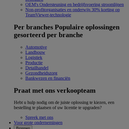
OEM's
Ondersteuning en bedrijfsvoering stroomlijnen
Non-profitorganisaties en onderwijs
30% korting op
TeamViewer-technologie
Per branches
Populaire oplossingen
gesorteerd per branche
Automotive
Landbouw
Logistiek
Productie
Detailhandel
Gezondheidszorg
Bankwezen en financiën
Praat met ons verkoopteam
Hebt u hulp nodig om de juiste oplossing te kiezen, een
bestelling te plaatsen of uw licentie te upgraden?
Spreek met ons
Voor grote ondernemingen
Bronnen