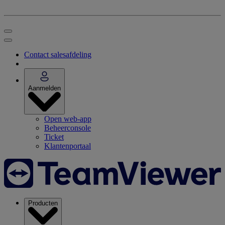
Contact salesafdeling
Aanmelden
Open web-app
Beheerconsole
Ticket
Klantenportaal
Producten