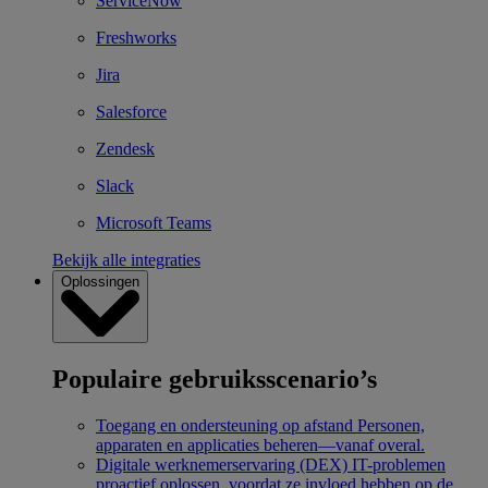
ServiceNow
Freshworks
Jira
Salesforce
Zendesk
Slack
Microsoft Teams
Bekijk alle integraties
Oplossingen
Populaire gebruiksscenario’s
Toegang en ondersteuning op afstand
Personen,
apparaten en applicaties beheren—vanaf overal.
Digitale werknemerservaring (DEX)
IT-problemen
proactief oplossen, voordat ze invloed hebben op de