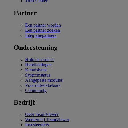
Trust Center
Partner
Een partner worden
Een partner zoeken
Integratiepartners
Ondersteuning
Hulp en contact
Handleidingen
Kennisbank
Systeemstatus
Aangepaste modules
Voor ontwikkelaars
Community
Bedrijf
Over TeamViewer
Werken bij TeamViewer
Investeerders