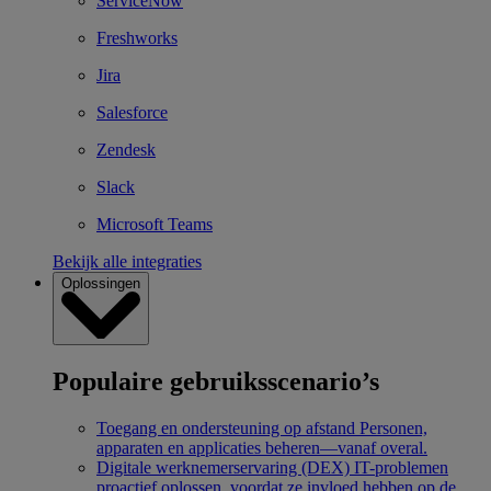
ServiceNow
Freshworks
Jira
Salesforce
Zendesk
Slack
Microsoft Teams
Bekijk alle integraties
Oplossingen
Populaire gebruiksscenario’s
Toegang en ondersteuning op afstand
Personen,
apparaten en applicaties beheren—vanaf overal.
Digitale werknemerservaring (DEX)
IT-problemen
proactief oplossen, voordat ze invloed hebben op de