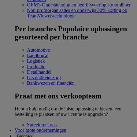
OEM's
Ondersteuning en bedrijfsvoering stroomlijnen
Non-profitorganisaties en onderwijs
30% korting op
TeamViewer-technologie
Per branches
Populaire oplossingen
gesorteerd per branche
Automotive
Landbouw
Logistiek
Productie
Detailhandel
Gezondheidszorg
Bankwezen en financiën
Praat met ons verkoopteam
Hebt u hulp nodig om de juiste oplossing te kiezen, een
bestelling te plaatsen of uw licentie te upgraden?
Spreek met ons
Voor grote ondernemingen
Bronnen