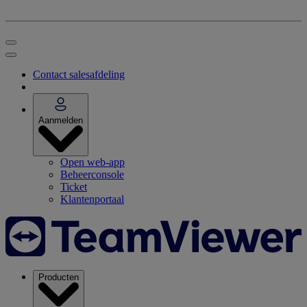
Contact salesafdeling
Aanmelden
Open web-app
Beheerconsole
Ticket
Klantenportaal
Producten