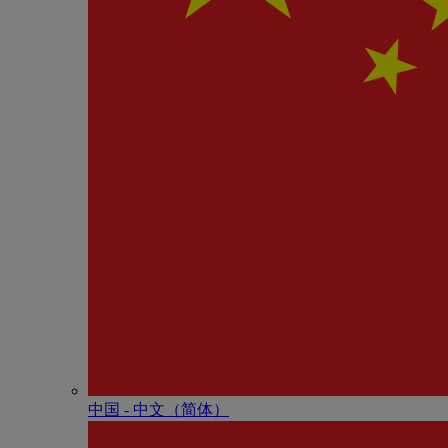
中国 - 中⽂（简体）