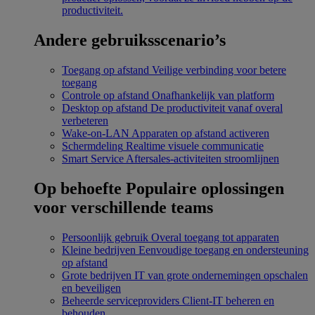
productiviteit.
Andere gebruiksscenario’s
Toegang op afstand
Veilige verbinding voor betere
toegang
Controle op afstand
Onafhankelijk van platform
Desktop op afstand
De productiviteit vanaf overal
verbeteren
Wake-on-LAN
Apparaten op afstand activeren
Schermdeling
Realtime visuele communicatie
Smart Service
Aftersales-activiteiten stroomlijnen
Op behoefte
Populaire oplossingen
voor verschillende teams
Persoonlijk gebruik
Overal toegang tot apparaten
Kleine bedrijven
Eenvoudige toegang en ondersteuning
op afstand
Grote bedrijven
IT van grote ondernemingen opschalen
en beveiligen
Beheerde serviceproviders
Client-IT beheren en
behouden