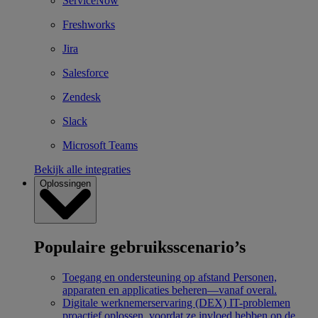
ServiceNow
Freshworks
Jira
Salesforce
Zendesk
Slack
Microsoft Teams
Bekijk alle integraties
Oplossingen
Populaire gebruiksscenario’s
Toegang en ondersteuning op afstand
Personen,
apparaten en applicaties beheren—vanaf overal.
Digitale werknemerservaring (DEX)
IT-problemen
proactief oplossen, voordat ze invloed hebben op de