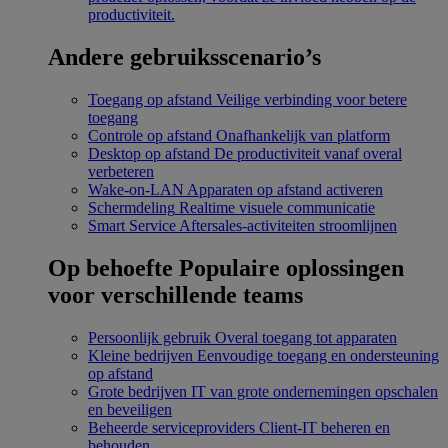
productiviteit.
Andere gebruiksscenario’s
Toegang op afstand
Veilige verbinding voor betere
toegang
Controle op afstand
Onafhankelijk van platform
Desktop op afstand
De productiviteit vanaf overal
verbeteren
Wake-on-LAN
Apparaten op afstand activeren
Schermdeling
Realtime visuele communicatie
Smart Service
Aftersales-activiteiten stroomlijnen
Op behoefte
Populaire oplossingen
voor verschillende teams
Persoonlijk gebruik
Overal toegang tot apparaten
Kleine bedrijven
Eenvoudige toegang en ondersteuning
op afstand
Grote bedrijven
IT van grote ondernemingen opschalen
en beveiligen
Beheerde serviceproviders
Client-IT beheren en
behouden