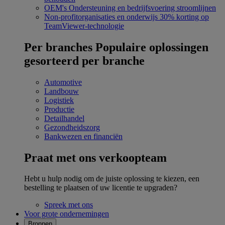
OEM's
Ondersteuning en bedrijfsvoering stroomlijnen
Non-profitorganisaties en onderwijs
30% korting op
TeamViewer-technologie
Per branches
Populaire oplossingen
gesorteerd per branche
Automotive
Landbouw
Logistiek
Productie
Detailhandel
Gezondheidszorg
Bankwezen en financiën
Praat met ons verkoopteam
Hebt u hulp nodig om de juiste oplossing te kiezen, een
bestelling te plaatsen of uw licentie te upgraden?
Spreek met ons
Voor grote ondernemingen
Bronnen