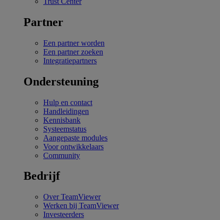
Trust Center
Partner
Een partner worden
Een partner zoeken
Integratiepartners
Ondersteuning
Hulp en contact
Handleidingen
Kennisbank
Systeemstatus
Aangepaste modules
Voor ontwikkelaars
Community
Bedrijf
Over TeamViewer
Werken bij TeamViewer
Investeerders