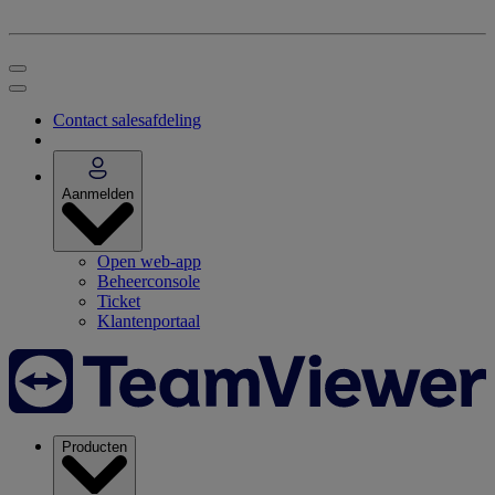
Contact salesafdeling
Aanmelden
Open web-app
Beheerconsole
Ticket
Klantenportaal
Producten