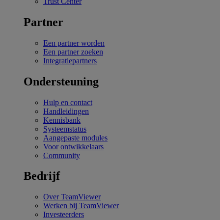
Trust Center
Partner
Een partner worden
Een partner zoeken
Integratiepartners
Ondersteuning
Hulp en contact
Handleidingen
Kennisbank
Systeemstatus
Aangepaste modules
Voor ontwikkelaars
Community
Bedrijf
Over TeamViewer
Werken bij TeamViewer
Investeerders