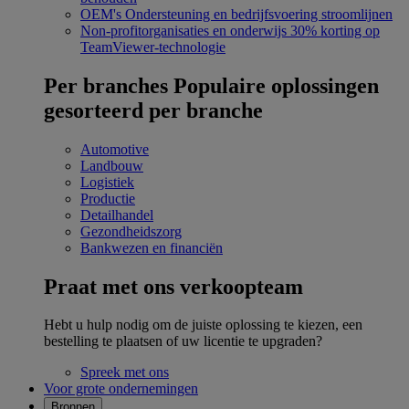
OEM's
Ondersteuning en bedrijfsvoering stroomlijnen
Non-profitorganisaties en onderwijs
30% korting op
TeamViewer-technologie
Per branches
Populaire oplossingen
gesorteerd per branche
Automotive
Landbouw
Logistiek
Productie
Detailhandel
Gezondheidszorg
Bankwezen en financiën
Praat met ons verkoopteam
Hebt u hulp nodig om de juiste oplossing te kiezen, een
bestelling te plaatsen of uw licentie te upgraden?
Spreek met ons
Voor grote ondernemingen
Bronnen