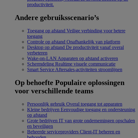
productiviteit.
Andere gebruiksscenario’s
Toegang op afstand
Veilige verbinding voor betere
toegang
Controle op afstand
Onafhankelijk van platform
Desktop op afstand
De productiviteit vanaf overal
verbeteren
Wake-on-LAN
Apparaten op afstand activeren
Schermdeling
Realtime visuele communicatie
Smart Service
Aftersales-activiteiten stroomlijnen
Op behoefte
Populaire oplossingen
voor verschillende teams
Persoonlijk gebruik
Overal toegang tot apparaten
Kleine bedrijven
Eenvoudige toegang en ondersteuning
op afstand
Grote bedrijven
IT van grote ondernemingen opschalen
en beveiligen
Beheerde serviceproviders
Client-IT beheren en
behouden