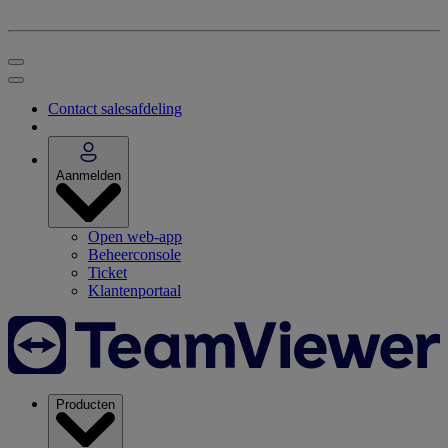
Contact salesafdeling
Aanmelden
Open web-app
Beheerconsole
Ticket
Klantenportaal
Producten