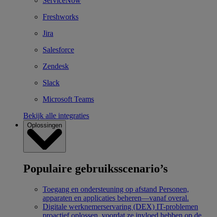
ServiceNow
Freshworks
Jira
Salesforce
Zendesk
Slack
Microsoft Teams
Bekijk alle integraties
Oplossingen
Populaire gebruiksscenario’s
Toegang en ondersteuning op afstand
Personen,
apparaten en applicaties beheren—vanaf overal.
Digitale werknemerservaring (DEX)
IT-problemen
proactief oplossen, voordat ze invloed hebben op de