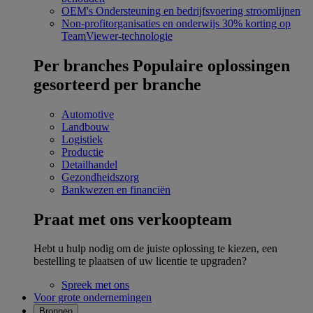
OEM's
Ondersteuning en bedrijfsvoering stroomlijnen
Non-profitorganisaties en onderwijs
30% korting op
TeamViewer-technologie
Per branches
Populaire oplossingen
gesorteerd per branche
Automotive
Landbouw
Logistiek
Productie
Detailhandel
Gezondheidszorg
Bankwezen en financiën
Praat met ons verkoopteam
Hebt u hulp nodig om de juiste oplossing te kiezen, een
bestelling te plaatsen of uw licentie te upgraden?
Spreek met ons
Voor grote ondernemingen
Bronnen