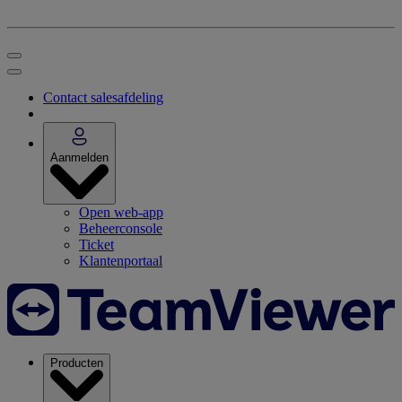
Contact salesafdeling
Aanmelden
Open web-app
Beheerconsole
Ticket
Klantenportaal
Producten