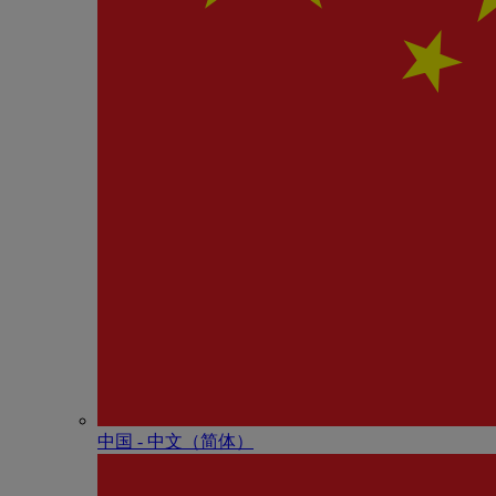
中国 - 中⽂（简体）