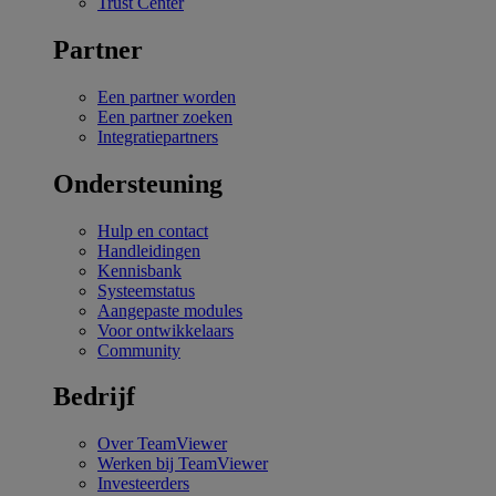
Trust Center
Partner
Een partner worden
Een partner zoeken
Integratiepartners
Ondersteuning
Hulp en contact
Handleidingen
Kennisbank
Systeemstatus
Aangepaste modules
Voor ontwikkelaars
Community
Bedrijf
Over TeamViewer
Werken bij TeamViewer
Investeerders