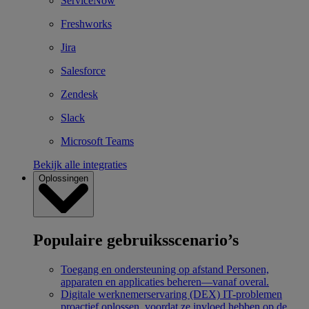
ServiceNow
Freshworks
Jira
Salesforce
Zendesk
Slack
Microsoft Teams
Bekijk alle integraties
Oplossingen
Populaire gebruiksscenario’s
Toegang en ondersteuning op afstand
Personen,
apparaten en applicaties beheren—vanaf overal.
Digitale werknemerservaring (DEX)
IT-problemen
proactief oplossen, voordat ze invloed hebben op de