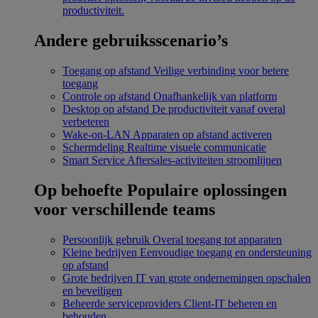
productiviteit.
Andere gebruiksscenario’s
Toegang op afstand
Veilige verbinding voor betere
toegang
Controle op afstand
Onafhankelijk van platform
Desktop op afstand
De productiviteit vanaf overal
verbeteren
Wake-on-LAN
Apparaten op afstand activeren
Schermdeling
Realtime visuele communicatie
Smart Service
Aftersales-activiteiten stroomlijnen
Op behoefte
Populaire oplossingen
voor verschillende teams
Persoonlijk gebruik
Overal toegang tot apparaten
Kleine bedrijven
Eenvoudige toegang en ondersteuning
op afstand
Grote bedrijven
IT van grote ondernemingen opschalen
en beveiligen
Beheerde serviceproviders
Client-IT beheren en
behouden