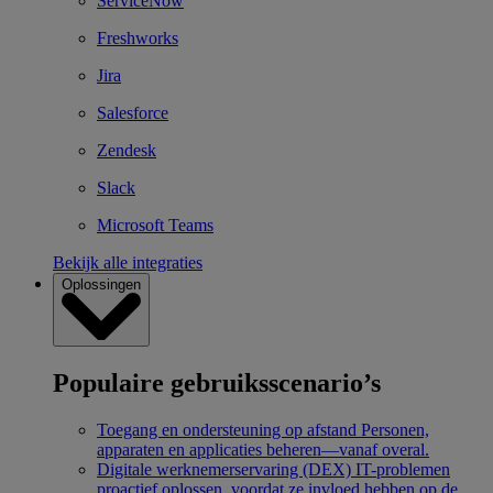
ServiceNow
Freshworks
Jira
Salesforce
Zendesk
Slack
Microsoft Teams
Bekijk alle integraties
Oplossingen
Populaire gebruiksscenario’s
Toegang en ondersteuning op afstand
Personen,
apparaten en applicaties beheren—vanaf overal.
Digitale werknemerservaring (DEX)
IT-problemen
proactief oplossen, voordat ze invloed hebben op de