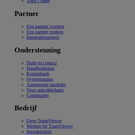
Trust Center
Partner
Een partner worden
Een partner zoeken
Integratiepartners
Ondersteuning
Hulp en contact
Handleidingen
Kennisbank
Systeemstatus
Aangepaste modules
Voor ontwikkelaars
Community
Bedrijf
Over TeamViewer
Werken bij TeamViewer
Investeerders