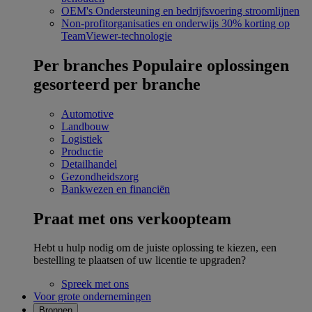
OEM's
Ondersteuning en bedrijfsvoering stroomlijnen
Non-profitorganisaties en onderwijs
30% korting op
TeamViewer-technologie
Per branches
Populaire oplossingen
gesorteerd per branche
Automotive
Landbouw
Logistiek
Productie
Detailhandel
Gezondheidszorg
Bankwezen en financiën
Praat met ons verkoopteam
Hebt u hulp nodig om de juiste oplossing te kiezen, een
bestelling te plaatsen of uw licentie te upgraden?
Spreek met ons
Voor grote ondernemingen
Bronnen