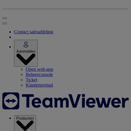
Contact salesafdeling
Aanmelden
Open web-app
Beheerconsole
Ticket
Klantenportaal
Producten