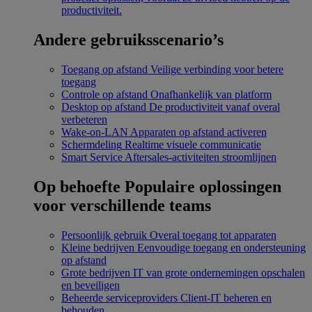
productiviteit.
Andere gebruiksscenario’s
Toegang op afstand
Veilige verbinding voor betere
toegang
Controle op afstand
Onafhankelijk van platform
Desktop op afstand
De productiviteit vanaf overal
verbeteren
Wake-on-LAN
Apparaten op afstand activeren
Schermdeling
Realtime visuele communicatie
Smart Service
Aftersales-activiteiten stroomlijnen
Op behoefte
Populaire oplossingen
voor verschillende teams
Persoonlijk gebruik
Overal toegang tot apparaten
Kleine bedrijven
Eenvoudige toegang en ondersteuning
op afstand
Grote bedrijven
IT van grote ondernemingen opschalen
en beveiligen
Beheerde serviceproviders
Client-IT beheren en
behouden