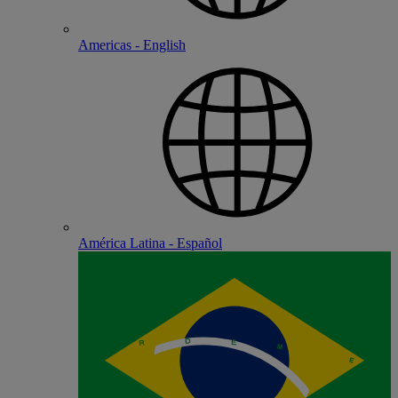
Americas - English
América Latina - Español