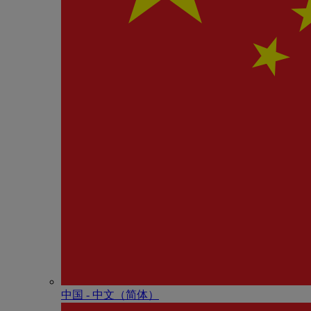
中国 - 中⽂（简体）