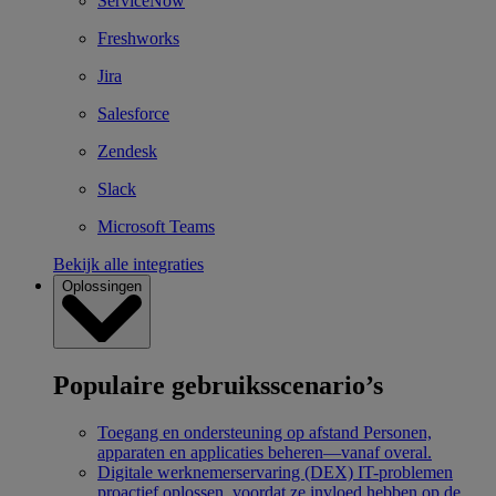
ServiceNow
Freshworks
Jira
Salesforce
Zendesk
Slack
Microsoft Teams
Bekijk alle integraties
Oplossingen
Populaire gebruiksscenario’s
Toegang en ondersteuning op afstand
Personen,
apparaten en applicaties beheren—vanaf overal.
Digitale werknemerservaring (DEX)
IT-problemen
proactief oplossen, voordat ze invloed hebben op de