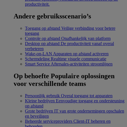
productiviteit.
Andere gebruiksscenario’s
Toegang op afstand
Veilige verbinding voor betere
toegang
Controle op afstand
Onafhankelijk van platform
Desktop op afstand
De productiviteit vanaf overal
verbeteren
Wake-on-LAN
Apparaten op afstand activeren
Schermdeling
Realtime visuele communicatie
Smart Service
Aftersales-activiteiten stroomlijnen
Op behoefte
Populaire oplossingen
voor verschillende teams
Persoonlijk gebruik
Overal toegang tot apparaten
Kleine bedrijven
Eenvoudige toegang en ondersteuning
op afstand
Grote bedrijven
IT van grote ondernemingen opschalen
en beveiligen
Beheerde serviceproviders
Client-IT beheren en
behouden