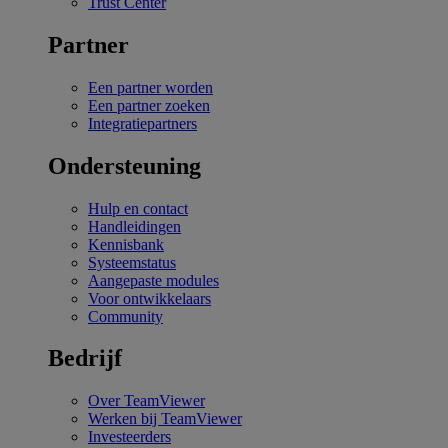
Trust Center
Partner
Een partner worden
Een partner zoeken
Integratiepartners
Ondersteuning
Hulp en contact
Handleidingen
Kennisbank
Systeemstatus
Aangepaste modules
Voor ontwikkelaars
Community
Bedrijf
Over TeamViewer
Werken bij TeamViewer
Investeerders