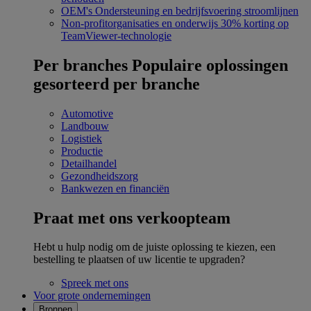
OEM's
Ondersteuning en bedrijfsvoering stroomlijnen
Non-profitorganisaties en onderwijs
30% korting op
TeamViewer-technologie
Per branches
Populaire oplossingen
gesorteerd per branche
Automotive
Landbouw
Logistiek
Productie
Detailhandel
Gezondheidszorg
Bankwezen en financiën
Praat met ons verkoopteam
Hebt u hulp nodig om de juiste oplossing te kiezen, een
bestelling te plaatsen of uw licentie te upgraden?
Spreek met ons
Voor grote ondernemingen
Bronnen