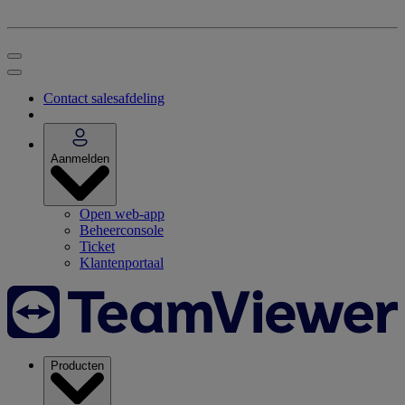
Contact salesafdeling
Aanmelden
Open web-app
Beheerconsole
Ticket
Klantenportaal
Producten